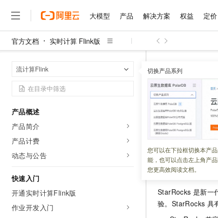
大模型
产品
解决方案
权益
定价
官方文档
实时计算 Flink版
大模型
产品
解决方案
权益
定价
云市场
伙伴
服务
了解阿里云
精选产品
精选解决方案
普惠上云
产品定价
精选商城
成为销售伙伴
售前咨询
为什么选择阿里云
千问AI平台
实时计算 Flin
首页
流计算Flink
了解云产品的定价详情
切换产品系列
大模型服务平台百炼
睿译宝，AI翻译排版一
普惠上云 官方力荐
分销伙伴
在线服务
网站建设
什么是云计算
大
大模型服务与应用平台
上传文档即自动完成翻译和
云服务器38元/年起，超
StarRock
咨询伙伴
多端小程序
技术领先
云上成本管理
售后服务
千问大模型
GLM-5.2：长任务时代
官方推荐返现计划
大模型
大模型
精选产品
精选解决方案
Salesforce 国际版订阅
稳定可靠
产品概述
管理和优化成本
多元化、高性能、安全可靠
推荐新用户得奖励，单订单
更新时间：
2026-07-06
销售伙伴合作计划
自助服务
产品简介
友盟天域
安全合规
人工智能与机器学习
AI
文本生成
无影云电脑
Hermes Agent，打造
云工开物
本文为您介绍如何
无影生态合作计划
在线服务
产品计费
观测云
分析师报告
随时随地安全接入的云上超
自主进化，持久记忆，越用
高校专属算力普惠，学生认
计算
互联网应用开发
您可以在下拉框切换本产品
Qwen3.8-Max
HOT
动态与公告
Salesforce On Alibaba C
工单服务
能，也可以点击左上角产品
智能体时代全能旗舰模型
Tuya 物联网平台阿里云
研究报告与白皮书
云解析DNS
快速拥有专属 OpenClaw
Consulting Partner 合
背景信息
大数据
容器
您更高效阅读文档。
免费试用
短信专区
快速入门
蓝凌 OA
Qwen3.7-Plus
AI 大模型销售与服务生
现代化应用
存储
天池大赛
StarRocks
是新一
能看、能想、能动手的多模
开通实时计算Flink版
云原生大数据计算服务 Max
解决方案免费试用 新老
电子合同
验。StarRocks
具
面向分析的企业级SaaS模
最高领取价值200元试用
作业开发入门
安全
网络与CDN
AI 算法大赛
Qwen3-VL-Plus
畅捷通