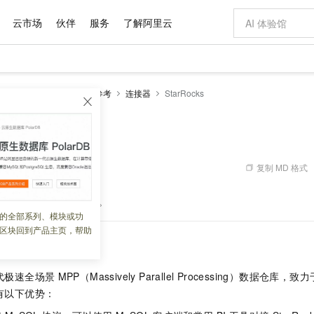
云市场
伙伴
服务
了解阿里云
AI 特惠
数据与 API
成为产品伙伴
企业增值服务
最佳实践
价格计算器
AI 场景体
基础软件
产品伙伴合
阿里云认证
市场活动
配置报价
大模型
k版
流计算Flink
开发参考
连接器
StarRocks
自助选配和估算价格
步到位
域名与网站
智启 AI 普惠权益
产品生态集成认证中心
企业支持计划
云上春晚
Qwen Audio：打造专属 AI 语音助手
千问官方 MaaS 平台，为开发者和 Agent 而生，新用户赠送 1 亿 + tokens 额度
云服务器 EC
一句话生成原生
AI Coding
阿里云Maa
2026 阿里云
为企业打
数据集
Windows
大模型认证
模型
NEW
NEW
格式还原
值低价云产品抢先购
提供智能易用的域名与建站服务
至高享 1亿+免费 tokens，加速 Al 应用落地
Qwen-Audio-3.0-Realtime 端到端实时语音角色扮演
安全可靠、弹
输入一句话想法,
智能编程，一键
s
产品生态伙伴
专家技术服务
云上奥运之旅
弹性计算合作
阿里云中企出
手机三要素
宝塔 Linux
全部认证
价格优势
开源旗舰模型
对象存储 OSS
即刻拥有 DeepSeek-V4-Pro
阿里云 OPC 创新助力计划
云数据库 RD
一键部署幻兽
AI 电商营销
产品生态伙伴工作台
企业增值服务台
云栖战略参考
云存储合作计
云栖大会
身份实名认证
CentOS
训练营
推动算力普惠，释放技术红利
的大模型服务
最高返9万
真正可用的 1M 上下文,一次完成代码全链路开发
轻松解锁专属 DeepSeek-V4-Pro
至高百万元 Token 补贴，加速一人公司成长
稳定、安全、高性价比、高性能的云存储服务
一键购买专属
从图文生成到
复制 MD 格式
 09:44:05
云上的中国
数据库合作计
活动全景
短信
Docker
图片和
自进化智能体
人工智能平台 PAI
5 分钟轻松部署专属 QwenPaw
Token Plan 模型订阅计划
Qoder
高效搭建 AI
AI 广告创作
企业成长
大模型
NEW
HOT
信息公告
使用
StarRocks
连接器。
看见新力量
云网络合作计
OCR 文字识别
JAVA
级电脑
越聪明
证享300元代金券
一站式AI开发、训练和推理服务
Qwen3.8-Max 首发尝鲜，限时加量 10 倍，夜间低至2折
从聊天伙伴进化为能主动干活的本地数字员工
面向真实软件
图文、视频一
的全部系列、模块或功
Kimi-K3
HappyHors
NEW
魔搭 Mode
loud
服务实践
官网公告
区块回到产品主页，帮助
Kimi 最新旗舰模型，长程编程与推理利器
让文字生成流
金融模力时刻
Salesforce O
版
发票查验
全能环境
Qoder CN
Claude Code + GStack 打造工程团队
千问办公，限时限量积分加倍
云原生数据库 P
低代码高效构
AI 建站
NEW
作计划
计划
创新中心
魔搭 ModelSc
健康状态
让AI从“聊天伙伴”进化为能干活的“数字员工”
覆盖公网/内网、递归/权威、移动APP等全场景解析服务
安装技能 GStack，拥有专属 AI 工程团队
你的AI工作搭子，覆盖日常办公高频场景
基于千问大模型等，支持代码智能生成、研发智能问答
0 代码专业建
客户案例
天气预报查询
操作系统
Deepseek-v4-pro
HappyHors
态合作计划
代极速全场景
MPP（Massively Parallel Processing）数据
态智能体模型
旗舰 MoE 大模型，百万上下文与顶尖推理能力
图生视频，流
Compute
同享
容器服务 Kubernetes 版 ACK
万小智 AI 建站低至 15元/月
云防火墙
AI 短剧/漫剧
快递物流查询
WordPress
成为服务伙
高校合作
有以下优势：
式云数据仓库
点，立即开启云上创新
提供一站式管理容器应用的 K8s 服务
送.CN域名，送备案服务码
云原生的云上
AI助力短剧
GLM-5.2
Wan2.7-T
Ubuntu