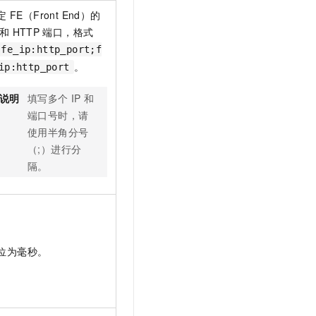
定
FE（Front End）的
和
HTTP
端口，格式
fe_ip:http_port;f
。
ip:http_port
说明
填写多个
IP
和
端口号时，请
使用半角分号
（;）进行分
隔。
位为毫秒。