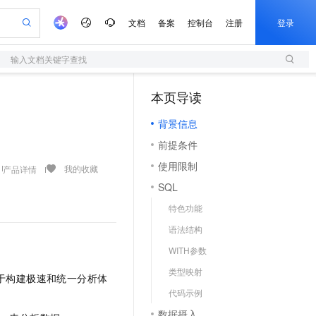
文档
备案
控制台
注册
登录
输入文档关键字查找
验
作计划
器
AI 活动
专业服务
服务伙伴合作计划
开发者社区
加入我们
服务平台百炼
阿里云 OPC 创新助力计划
本页导读
（1）
一站式生成采购清单，支持单品或批量购买
S
可编辑精美 PPT 文稿
S产品伙伴计划（繁花）
峰会
造的大模型服务与应用开发平台
轻量应用服务器
Agency Agents：拥有专属领域专家
AI 生产力先锋
Al MaaS 服务伙伴赋能合作
域名
博文
Careers
至高可申请百万元
背景信息
性可伸缩的云计算服务
 轻松生成专业的 PPT
开启高性价比 AI 编程新体验
先锋实践拓展 AI 生产力的边界
快速构建应用程序和网站，即刻迈出上云第一步
多领域专家智能体,一键组建 AI 虚拟交付团队
Token 补贴，五大权
计划
海大会
伙伴信用分合作计划
商标
问答
社会招聘
前提条件
益加速 OPC 成功
S
帕鲁游戏服务器
数字证书管理服务（原SSL证书）
HappyHorse 打造一站式影视创作平台
飞天发布时刻
HOT
划
备案
电子书
校园招聘
使用限制
联机服务器，轻松开启游戏
视频创作，一键激活电商全链路生产力
全托管，含MySQL、PostgreSQL、SQL Server、MariaDB多引擎
实现全站 HTTPS，呈现可信的 Web 访问
所见，即是所愿
可视化编排打通从文字构思到成片全链路闭环
我的收藏
产品详情
更多支持
划
公司注册
镜像站
SQL
视频生成
语音识别与合成
 智能体与工作流应用
短信服务
漫剧工坊：一站式动画创作平台
AI 实训营
合作伙伴培训与认证
特色功能
划
上云迁移
的智能体编程平台
站生成，高效打造优质广告素材
通过阿里云百炼高效搭建AI应用,助力高效开发
快速生产连贯的高质量长漫剧
从基础到进阶，Agent 创客手把手教你
国内短信简单易用，安全可靠，秒级触达，全球覆盖200+国家和地区。
e-1.1-T2V
Qwen3-TTS-Flash
lScope
我要反馈
查询合作伙伴
语法结构
畅细腻的高质量视频
离线语音合成大模型，多语言方言自适应，低延迟高稳定
n Alibaba Cloud ISV 合作
代维服务
olarDB
建企业门户网站
大数据开发治理平台 DataWorks
10 分钟搭建微信、支付宝小程序
WITH参数
创新加速
ope
登录合作伙伴管理后台
我要建议
站，无忧落地极速上线
以可视化方式快速构建移动和 PC 门户网站
100%兼容MySQL、PostgreSQL，兼容Oracle，支持集中和分布式
高效部署网站，快速应用到小程序
Data Agent 驱动的一站式 Data+AI 开发治理平台
e-1.1-I2V
Cosyvoice-V3-Flash
类型映射
安全
仓库，致力于构建极速和统一分析体
畅自然，细节丰富
高表现力语音合成大模型，语音克隆听感自然
我要投诉
上云场景组合购
伴
代码示例
边界网络安全防护产品
漫剧创作，剧本、分镜、视频高效生成
覆盖90%+业务场景，专享组合折扣价
2V
VPN
Fun-ASR
数据摄入