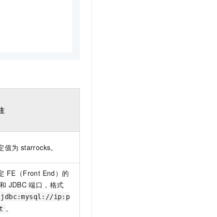
注
定值为
starrocks。
定
FE（Front End）的
和
JDBC
端口，格式
jdbc:mysql://ip:p
。
t