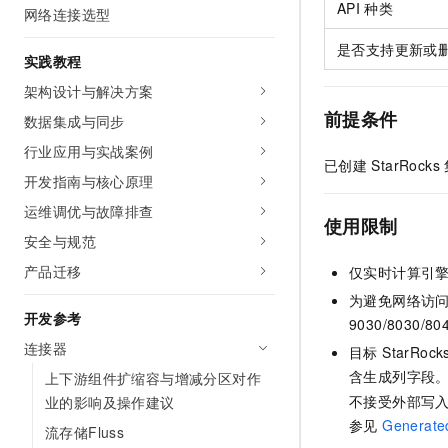
API
种类
10 分钟在聊天系统中增加
网络连接选型
专有云
是否支持更新或
实践教程
架构设计与解决方案
前提条件
数据集成与同步
行业应用与实战案例
已创建
StarRocks
开发指南与核心原理
运维调优与故障排查
使用限制
安全与规范
产品迁移
仅实时计算引
为避免网络访问
开发参考
9030/8030/80
连接器
目标 StarRo
含生成列字段。
上下游组件扩缩容与增减分区对作
不接受外部写入，
业的影响及操作建议
参见
Generate
流存储Fluss