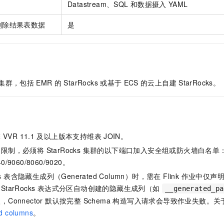
Datastream、SQL
和数据摄入
YAML
一个 AI 助手
即刻拥有 DeepSeek-R1 满血版
超强辅助，Bol
在企业官网、通讯软件中为客户提供 AI 客服
多种方案随心选，轻松解锁专属 DeepSeek
删除结果表数据
是
集群，包括
EMR
的
StarRocks
或基于
ECS
的云上自建
StarRocks。
擎
VVR 11.1
及以上版本支持维表
JOIN。
限制，必须将 StarRocks 集群的以下端口加入安全组或防火墙白名单
40/9060/8060/9020。
cks 表含隐藏生成列（Generated Column）时，需在 Flink 作业
StarRocks 表达式分区自动创建的隐藏生成列（如
__generated_pa
Connector 默认按完整 Schema 构造写入请求会导致作业失败。关于 
d columns
。