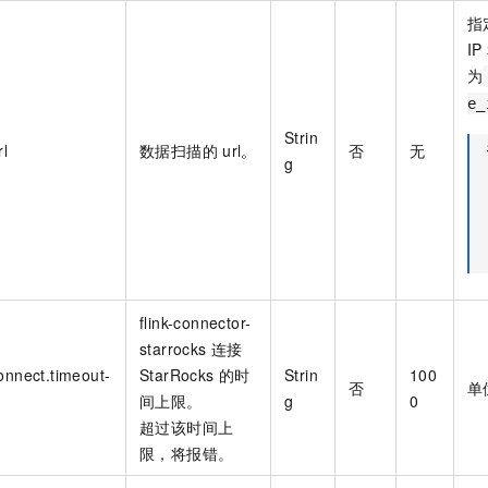
指
IP
为
e_
Strin
rl
数据扫描的
url。
否
无
g
flink-connector-
starrocks
连接
onnect.timeout-
StarRocks
的时
Strin
100
否
单
间上限。
g
0
超过该时间上
限，将报错。