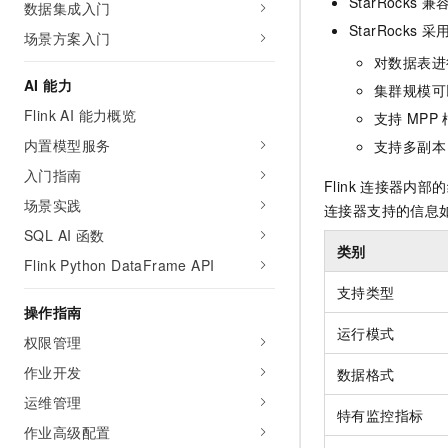
StarRocks
兼
数据集成入门
AI 产品 免费试用
网络
安全
云开发大赛
StarRocks
采
Tableau 订阅
场景方案入门
1亿+ 大模型 tokens 和 
可观测
入门学习赛
对数据表进
中间件
AI空中课堂在线直播课
140+云产品 免费试用
AI 能力
大模型服务
集群规模可
上云与迁云
产品新客免费试用，最长1
数据库
Flink AI 能力概览
支持
MPP
生态解决方案
千问AI平台-Token Plan
企业出海
大模型ACA认证体验
内置模型服务
大数据计算
支持多副本
助力企业全员 AI 认知与能
行业生态解决方案
入门指南
政企业务
媒体服务
Flink
连接器内部的
千问AI平台-模型体验
开发者生态解决方案
场景实践
连接器支持的信息
在线体验全尺寸、多种模态
企业服务与云通信
SQL AI 函数
AI 开发和 AI 应用解决
类别
Happy 系列大模型
Flink Python DataFrame API
域名与网站
支持类型
终端用户计算
操作指南
运行模式
权限管理
Serverless
大模型解决方案
作业开发
数据格式
开发工具
快速部署 Dify，高效搭建 
运维管理
特有监控指标
迁移与运维管理
作业高级配置