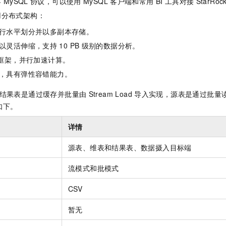
容
MySQL
协议，可以使用
MySQL
客户端和常用
BI
工具对接
StarRoc
服务生态伙伴
视觉 Coding、空间感知、多模态思考等全面升级
1M上下文，专为长程任务能力而生
云工开物
企业应用
Night Plan 支持 Qwen 3.8-Max
AI 办公
NEW
用分布式架构：
Red Hat
30+ 款产品免费体验
夜间 5 折，Qwen/Meoo/TokenPlan 客户专享
AI智能应用
科研合作
ERP
行水平划分并以多副本存储。
堂（旗舰版）
SUSE
智能客服
AI 应用构建
大模型原生
以灵活伸缩，支持
10 PB
级别的数据分析。
CRM
2个月
自动承接线索
框架，并行加速计算。
建站小程序
Qoder
大模型服务平台百炼-应用模版
OA 办公系统
HOT
NEW
，具有弹性容错能力。
面向真实软件
个人版上线、团队版降价；千问3.8-Max首发发尝鲜
丰富多元化的应用模版和解决方案
力提升
财税管理
模板建站
结果表是通过缓存并批量由
Stream Load
导入实现，源表是通过批量读取
万有无界
大模型服务平台百炼-智能体
400电话
定制建站
如下。
的模型效果
灵活可视化地构建企业级 Agent
方案
广告营销
模板小程序
详情
秒悟
人工智能平台 PAI
定制小程序
云端极速 AI 
新一代 AI 视频生成模型，深度适配广告营销等场景
AI Native 的算法工程平台，一站式完成建模、训练、推理服务部署
源表、维表和结果表、数据摄入目标端
APP 开发
流模式和批模式
建站系统
CSV
AI 应用
10分钟微调：让0.6B模型媲美235B模型
多模态数据信
暂无
依托云原生高可用架构,实现Dify私有化部署
用1%尺寸在特定领域达到大模型90%以上效果