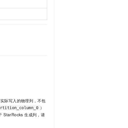
t.diy 一步搞定创意建站
构建大模型应用的安全防护体系
通过自然语言交互简化开发流程,全栈开发支持
通过阿里云安全产品对 AI 应用进行安全防护
：
中仅声明实际写入的物理列，不包
）
rtition_column_0
StarRocks 生成列，请