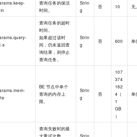
arams.keep-
查询任务的保活
Strin
否
10
无
min
时间。
g
查询任务的超时
时间。
arams.query-
如果超过该时
Strin
否
600
单
t-s
间，仍未返回查
g
询结果，则停止
查询任务。
107
374
BE
节点中单个
182
params.mem-
Strin
查询的内存上
否
4（
单
yte
g
限。
1
GB
）
查询失败时的最
大重试次数。
Strin