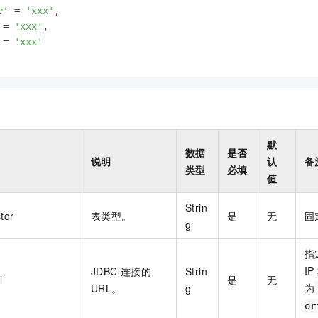
e'
=
'xxx'
,

=
'xxx'
,

=
'xxx'
默
数据
是否
说明
认
备
类型
必填
值
Strin
tor
表类型。
是
无
固
g
指
IP
JDBC
连接的
Strin
l
是
无
为
URL。
g
or