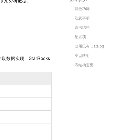
ks
来分析数据。
文戏情感细腻自然，动作戏激烈拳拳到肉，实现更强表演能力
支持中英文自由切换，具备更强的噪声鲁棒性
云聚AI 严选权益
SSL 证书
特色功能
，一键激活高效办公新体验
精选AI产品，从模型到应用全链提效
堡垒机
注意事项
AI 用量加速计划
应用
语法结构
防火墙
、识别商机，让客服更高效、服务更出色。
新老同享，达量后返
配置项
千问办公
主机安全
NEW
复用已有 Catalog
的智能体编程平台
一站式AI生产力平台
类型映射
AI 应用及服务市场
数据实现。StarRocks
伶鹊
表结构变更
企业级人与Agent协作平台，接入和调度多个数字员工
智能客服平台，对话机器人、对话分析、智能外呼
AI 应用
大模型服务平台百炼 - 全妙
大模型
应用创作平台
多模态内容创作工具，已接入 DeepSeek
自然语言处理
数据标注
机器学习
息提取
与 AI 智能体进行实时音视频通话
从文本、图片、视频中提取结构化的属性信息
构建支持视频理解的 AI 音视频实时通话应用