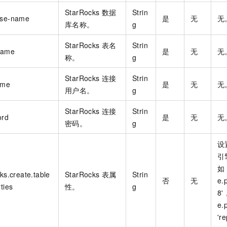
StarRocks
数据
Strin
ase-name
是
无
无
库名称。
g
StarRocks
表名
Strin
name
是
无
无
称。
g
StarRocks
连接
Strin
ame
是
无
无
用户名。
g
StarRocks
连接
Strin
ord
是
无
无
密码。
g
设
引
如，
ks.create.table
StarRocks
表属
Strin
否
无
e.
ties
性。
g
8'
e.
'r