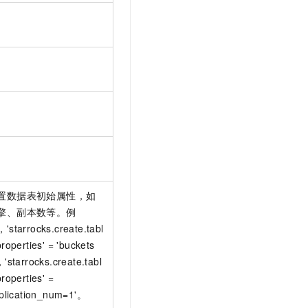
。
。
。
。
置数据表初始属性，如
擎、副本数等。例
'starrocks.create.tabl
properties' = 'buckets
，'starrocks.create.tabl
properties' =
eplication_num=1'。