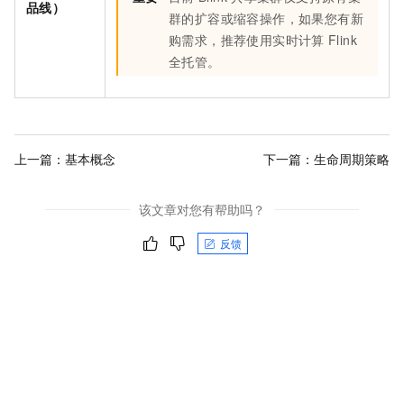
品线）
群的扩容或缩容操作，如果您有新
购需求，推荐使用实时计算
Flink
全托管。
上一篇：
基本概念
下一篇：
生命周期策略
该文章对您有帮助吗？
反馈