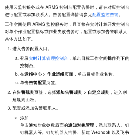
使用云监控服务或在
ARMS
控制台配置告警时，请在对应控制台
进行配置或添加联系人。告警配置详情请参见
配置监控告警
。
工作空间使用
ARMS
监控服务时，且直接在
实时计算开发控制台
对单个作业配置指标或作业失败告警时，配置或添加告警联系人
具体方法如下。
进入告警配置入口。
登录
实时计算管理控制台
，单击目标工作空间
操作
列下的
控制台
。
在
运维中心
>
作业运维
页面，单击目标作业名称。
单击
告警配置
页签。
在
告警规则
页签，选择
添加告警规则
>
自定义规则
，进入创
建规则面板。
配置或添加告警联系人。
添加
单击通知对象参数后面的
通知对象管理
，添加联系人、钉
钉机器人等。钉钉机器人告警、新建
Webhook
以及飞书