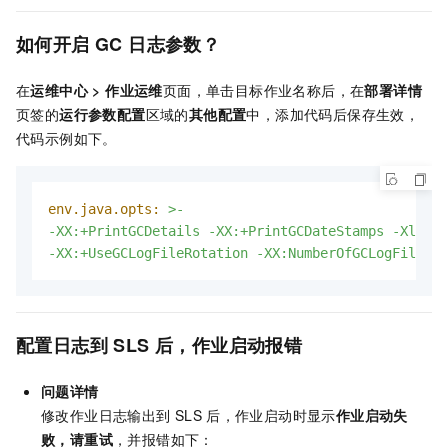
如何开启
GC
日志参数？
在
运维中心
>
作业运维
页面，单击目标作业名称后，在
部署详情
页签的
运行参数配置
区域的
其他配置
中，添加代码后保存生效，
代码示例如下。
env.java.opts:
>-
-XX:+PrintGCDetails
-XX:+PrintGCDateStamps
-Xloggc
-XX:+UseGCLogFileRotation
-XX:NumberOfGCLogFiles=2
配置日志到
SLS
后，作业启动报错
问题详情
修改作业日志输出到
SLS
后，作业启动时显示
作业启动失
败，请重试
，并报错如下：