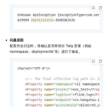
Unknown ApiException {exceptionType=com.verver
029999 
202312121531
-8SHEUBJUJU
问题原因
配置作业日志时，请确认是否将部分
Twig
变量（例如
namespace、deploymentId
等）进行了修改。
charset="UTF-8"/>

<!-- The final effective log path is: ${ba
<
Property
name
=
"namespace"
>
{{ namespace }}
<
Property
name
=
"project"
>
xxx_test
</
Propert
<
Property
name
=
"logStore"
>
flink-log
</
Prope
<
Property
name
=
"endpoint"
>
cn-hangzhou-intr
<
Property
name
=
"accessKeyId"
>
${secret_valu