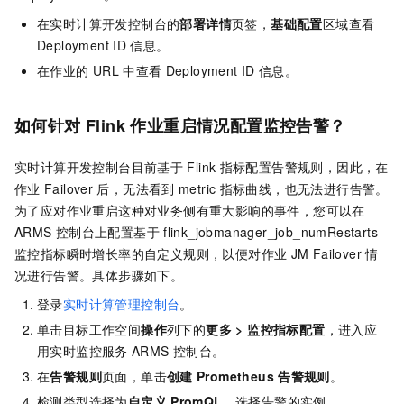
在
实时计算开发控制台
的
部署详情
页签，
基础配置
区域查看
Deployment ID
信息。
在作业的
URL
中查看
Deployment ID
信息。
如何针对
Flink
作业重启情况配置监控告警？
实时计算开发控制台目前基于
Flink
指标配置告警规则，因此，在
作业
Failover
后，无法看到
metric
指标曲线，也无法进行告警。
为了应对作业重启这种对业务侧有重大影响的事件，您可以在
ARMS
控制台上配置基于
flink_jobmanager_job_numRestarts
监控指标瞬时增长率的自定义规则，以便对作业
JM Failover
情
况进行告警。具体步骤如下。
登录
实时计算管理控制台
。
单击目标工作空间
操作
列下的
更多
>
监控指标配置
，进入应
用实时监控服务
ARMS
控制台。
在
告警规则
页面，单击
创建
Prometheus
告警规则
。
检测类型选择为
自定义
PromQL
，选择告警的实例。