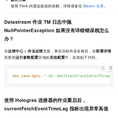
使用
Flink
内置连接器的依赖，详情请参见
Maven
仓库
。
Datastream
作业
TM
日志中抛
NullPointerException
如果没有详细错误栈怎么
办？
在
运维中心
>
作业运维
页面，单击目标作业名称后，在
部署详情
页签的
运行参数配置
区域的
其他配置
中，添加如下代码。
env.java.opts:
"-XX:-OmitStackTraceInFastThrow"
使用
Hologres
连接器的作业重启后，
currentFetchEventTimeLag
指标出现异常高值