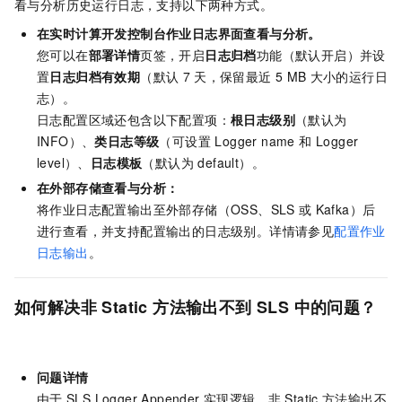
看与分析历史运行日志，支持以下两种方式。
在实时计算开发控制台作业日志界面查看与分析。
您可以在
部署详情
页签，开启
日志归档
功能（默认开启）并设
置
日志归档有效期
（默认
7
天，保留最近
5 MB
大小的运行日
志）。
日志配置区域还包含以下配置项：
根日志级别
（默认为
INFO）、
类日志等级
（可设置 Logger name 和 Logger
level）、
日志模板
（默认为 default）。
在外部存储查看与分析：
将作业日志配置输出至外部存储（OSS、SLS
或
Kafka）后
进行查看，并支持配置输出的日志级别。详情请参见
配置作业
日志输出
。
如何解决非
Static
方法输出不到
SLS
中的问题？
问题详情
由于
SLS Logger Appender
实现逻辑，非
Static
方法输出不