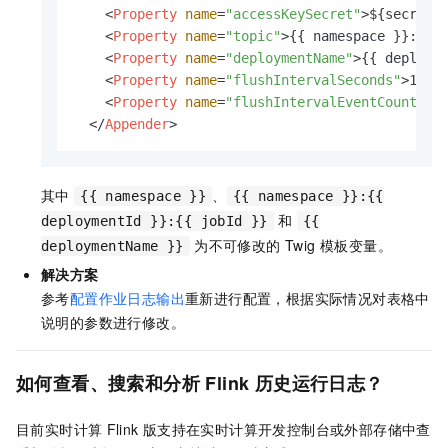
<
Property
name
=
"accessKeySecret"
>
${secret_
<
Property
name
=
"topic"
>
{{ namespace }}:{{ 
<
Property
name
=
"deploymentName"
>
{{ deploym
<
Property
name
=
"flushIntervalSeconds"
>
10
</
<
Property
name
=
"flushIntervalEventCount"
>
1
</
Appender
>
其中
、
{{ namespace }}
{{ namespace }}:{{
和
deploymentId }}:{{ jobId }}
{{
为不可修改的 Twig 模板变量。
deploymentName }}
解决方案
参考
配置作业日志输出
重新进行配置，根据实际情况对表格中
说明的参数进行修改。
如何查看、搜索和分析
Flink
历史运行日志？
目前实时计算
Flink
版支持在实时计算开发控制台或外部存储中查