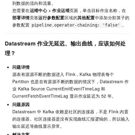
到数据的流向和流量。
您需要在
运维中心
>
作业运维
页面，单击目标作业名称，在
部署详情
页签
运行参数配置
区域的
其他配置
中添加分割算子的
参数配置
。
pipeline.operator-chaining: 'false'
Datastream
作业无延迟、输出曲线，应该如何处
理？
问题详情
源表有源源不断的数据进入
Flink，Kafka
物理表每个
Partition
也是在有源源不断的数据的情况下，Datastream
作
业
Kafka Source CurrentEmitEventTimeLag
和
CurrentFetchEventTimeLag
显示作业延迟为
52
年。
问题原因
Datastream
中
Kafka
依赖是社区的连接器，不是
Flink
内置
的连接器。社区连接器是没有实现曲线汇报逻辑的，所以输入
输出延迟等曲线显示异常。
解决方案