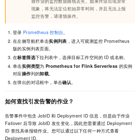
致作业的监控数据曲线丢失。如果作业出现异常
现象，将无法定位初始异常时间，并且无法上报
监控告警，请谨慎操作。
登录
Prometheus
控制台
。
在左侧导航栏单击
实例列表
，进入可观测监控
Prometheus
版的实例列表页面。
在
标签筛选
下拉列表中，选择目标工作空间的
ID
或名称。
单击
实例类型
为
Prometheus for Flink Serverless
的实例
对应
操作
列的
卸载
。
在弹出的对话框中，单击
确认
。
如何查找引发告警的作业？
告警事件中包含
JobID
和
Deployment ID
信息，但是由于作业
Failover
后导致
JobID
发生变化，因此您需要通过
Deployment
ID
查找具体报错作业。您可以通过以下任何一种方式查看
Deployment ID。