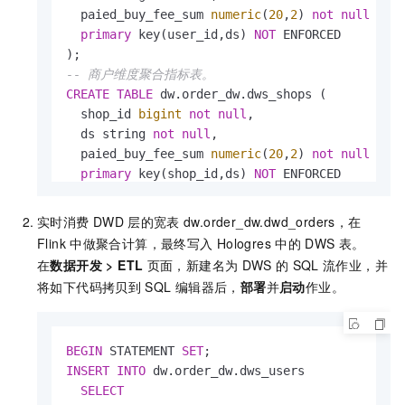
  paied_buy_fee_sum 
numeric
(
20
,
2
) 
not
null
 com
primary
 key(user_id,ds) 
NOT
 ENFORCED

-- 商户维度聚合指标表。
CREATE
TABLE
 dw.order_dw.dws_shops (

  shop_id 
bigint
not
null
,

  ds string 
not
null
,

  paied_buy_fee_sum 
numeric
(
20
,
2
) 
not
null
 com
primary
 key(shop_id,ds) 
NOT
 ENFORCED

);
实时消费
DWD
层的宽表
dw.order_dw.dwd_orders，在
Flink
中做聚合计算，最终写入
Hologres
中的
DWS
表。
在
数据开发
>
ETL
页面，新建名为
DWS
的
SQL
流作业，并
将如下代码拷贝到
SQL
编辑器后，
部署
并
启动
作业。
BEGIN
 STATEMENT 
SET
INSERT
INTO
 dw.order_dw.dws_users

SELECT