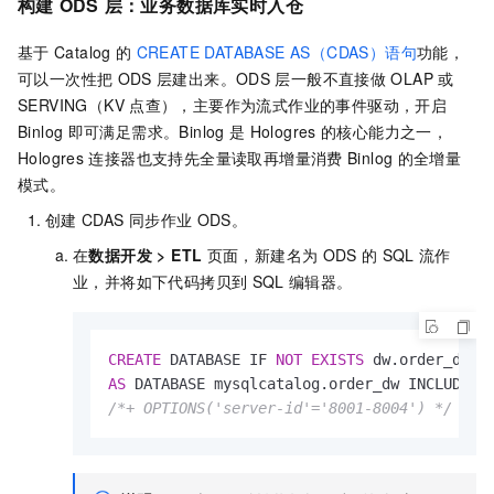
构建
ODS
层：业务数据库实时入仓
基于
Catalog
的
CREATE DATABASE AS（CDAS）语句
功能，
可以一次性把
ODS
层建出来。ODS
层一般不直接做
OLAP
或
SERVING（KV
点查），主要作为流式作业的事件驱动，开启
Binlog
即可满足需求。Binlog
是
Hologres
的核心能力之一，
Hologres
连接器也支持先全量读取再增量消费
Binlog
的全增量
模式。
创建
CDAS
同步作业
ODS。
在
数据开发
>
ETL
页面，新建名为
ODS
的
SQL
流作
业，并将如下代码拷贝到
SQL
编辑器。
CREATE
 DATABASE IF 
NOT
EXISTS
 dw.order_dw  
AS
 DATABASE mysqlcatalog.order_dw INCLUDING
/*+ OPTIONS('server-id'='8001-8004') */
 ;  