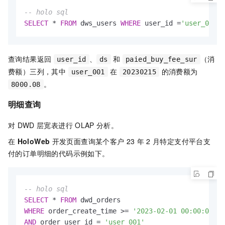
-- holo sql
SELECT
*
FROM
 dws_users 
WHERE
 user_id 
=
'user_001'
查询结果返回
、
和
（消
user_id
ds
paied_buy_fee_sur
费额）三列，其中
在
的消费额为
user_001
20230215
。
8000.08
明细查询
对
DWD
层宽表进行
OLAP
分析。
在
HoloWeb
开发页面查询某个客户
23
年
2
月特定支付平台支
付的订单明细的代码示例如下。
-- holo sql
SELECT
*
FROM
WHERE
 order_create_time 
>=
'2023-02-01 00:00:00'
AND
 order_user_id 
=
'user_001'