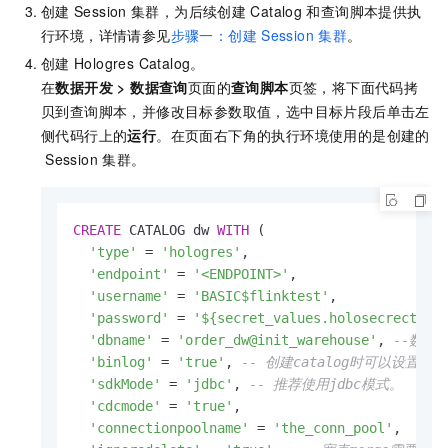
创建
Session
集群，为后续创建
Catalog
和查询脚本提供执
行环境，详情请参见
步骤一：创建
Session
集群
。
创建
Hologres Catalog。
在
数据开发
>
数据查询
页面的
查询脚本
页签，将下面代码拷
贝到查询脚本，并修改目标参数取值，选中目标片段后单击左
侧代码行上的
运行
。在页面右下角的执行环境使用的是创建的
Session
集群。
CREATE
 CATALOG dw 
WITH
 (

'type'
=
'hologres'
,

'endpoint'
=
'<ENDPOINT>'
, 

'username'
=
'BASIC$flinktest'
,

'password'
=
'${secret_values.holosecrect}'
,

'dbname'
=
'order_dw@init_warehouse'
, 
--数据库
'binlog'
=
'true'
, 
-- 创建catalog时可以设置
'sdkMode'
=
'jdbc'
, 
-- 推荐使用jdbc模式。
'cdcmode'
=
'true'
,

'connectionpoolname'
=
'the_conn_pool'
,
