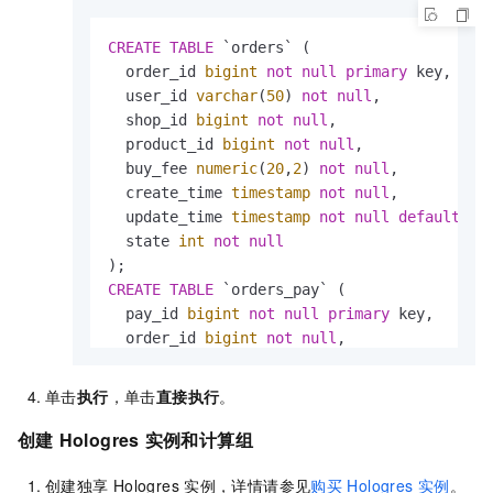
CREATE
TABLE
 `orders` (

  order_id 
bigint
not
null
primary
 key,

  user_id 
varchar
(
50
) 
not
null
,

  shop_id 
bigint
not
null
,

  product_id 
bigint
not
null
,

  buy_fee 
numeric
(
20
,
2
) 
not
null
,   

  create_time 
timestamp
not
null
,

  update_time 
timestamp
not
null
default
 now
  state 
int
not
null
CREATE
TABLE
 `orders_pay` (

  pay_id 
bigint
not
null
primary
 key,

  order_id 
bigint
not
null
,

  pay_platform 
int
not
null
,

  create_time 
timestamp
not
null
单击
执行
，单击
直接执行
。
CREATE
TABLE
 `product_catalog` (

创建
Hologres
实例
和计算组
  product_id 
bigint
not
null
primary
 key,

  catalog_name 
varchar
(
50
) 
not
null
创建独享
Hologres
实例，详情请参见
购买
Hologres
实例
。