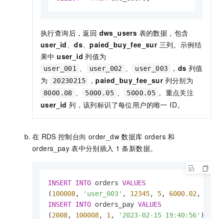
执行查询后，返回
dws_users
表的数据，包含
user_id
、
ds
、
paied_buy_fee_sur
三列。示例结
果中
user_id
列值为
、
、
，
ds
列值
user_001
user_002
user_003
为
，
paied_buy_fee_sur
列分别为
20230215
、
、
。重点关注
8000.08
5000.05
5000.05
user_id
列，该列标识了每位用户的唯一 ID。
在
RDS
控制台向
order_dw
数据库
orders
和
orders_pay
表中分别插入
1
条新数据。
INSERT
INTO
 orders 
VALUES
(
100008
, 
'user_003'
, 
12345
, 
5
, 
6000.02
, 
'20
INSERT
INTO
 orders_pay 
VALUES
(
2008
, 
100008
, 
1
, 
'2023-02-15 19:40:56'
);