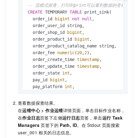
-- 流模式探查，打印到print可以看到数据的变化情况。
CREATE
 TEMPORARY 
TABLE
 print_sink(

  order_id 
bigint
not
null
,

  order_user_id string,

  order_shop_id 
bigint
,

  order_product_id 
bigint
,

  order_product_catalog_name string,

  order_fee 
numeric
(
20
,
2
),

  order_create_time 
timestamp
,

  order_update_time 
timestamp
,

  order_state 
int
,

  pay_id 
bigint
,

  pay_platform 
int
,

  pay_create_time 
timestamp
,

PRIMARY
 KEY(order_id) 
NOT
 ENFORCED

查看数据探查结果。
) 
WITH
 (

在
运维中心
>
作业运维
详情页面，单击目标作业名称，
'connector'
=
'print'
在
作业日志
页签下左侧
运行日志
页签，单击
运行
Task
Managers
页签下的
Path, ID
。在
Stdout
页面搜索
INSERT
INTO
 print_sink 
SELECT
*
user_001
相关的日志信息。
FROM
 dw.order_dw.dwd_orders 
/*+ OPTIONS('sta