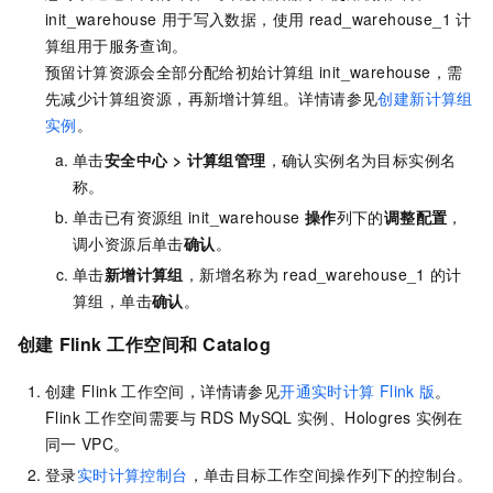
init_warehouse
用于写入数据，使用
read_warehouse_1
计
算组用于服务查询。
预留计算资源会全部分配给初始计算组
init_warehouse，需
先减少计算组资源，再新增计算组。详情请参见
创建新计算组
实例
。
单击
安全中心
>
计算组管理
，确认实例名为目标实例名
称。
单击已有资源组
init_warehouse
操作
列下的
调整配置
，
调小资源后单击
确认
。
单击
新增计算组
，新增名称为
read_warehouse_1
的计
算组，单击
确认
。
创建
Flink
工作空间和
Catalog
创建
Flink
工作空间，详情请参见
开通实时计算
Flink
版
。
Flink
工作空间需要与
RDS MySQL
实例、Hologres
实例在
同一
VPC。
登录
实时计算控制台
，单击目标工作空间操作列下的控制台。