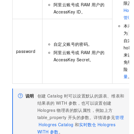
限及
阿里云账号或
RAM
用户的
Holo
AccessKey ID。
管理
本示
为
B
自定
自定义账号的密码。
holo
password
阿里云账号或
RAM
用户的
来设
AccessKey Secret。
免明
险，
量
。
说明
创建
Catalog
时可以设置默认的源表、维表和
结果表的
WITH
参数，也可以设置创建
Hologres
物理表的默认属性，例如上方
table_property
开头的参数。详情请参见
管理
Hologres Catalog
和
实时数仓
Hologres
WITH
参数
。