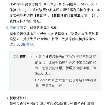
Hologres
实例需要与
RDS MySQL
实例在同一
VPC。
为了
-- 准备数据
体验
Hologres
通过读写分离实现资源强隔离的核心能力，本
INSERT
INTO
 product_catalog 
VALUES
(
1
, 
'phon
文实例类型选择
计算组型
，
计算组预留计算资源
设置为
64，
INSERT
INTO
 orders 
VALUES
从而支持新增计算组。
(
100001
, 
'user_001'
, 
12345
, 
1
, 
5000.05
, 
'20
登录实例
后，创建数据库并授权。
(
100002
, 
'user_002'
, 
12346
, 
2
, 
4000.04
, 
'20
登录步骤创建名为
order_dw
的数据库（需要开启简单权限
(
100003
, 
'user_003'
, 
12347
, 
3
, 
3000.03
, 
'20
模型），并授予用户
admin
权限。数据库创建和授权操作，
(
100004
, 
'user_001'
, 
12347
, 
4
, 
2000.02
, 
'20
请参见
DB
管理
。
(
100005
, 
'user_002'
, 
12348
, 
5
, 
1000.01
, 
'20
(
100006
, 
'user_001'
, 
12348
, 
1
, 
1000.01
, 
'20
(
100007
, 
'user_003'
, 
12347
, 
4
, 
2000.02
, 
'20
说明
如果在
被授权账号
的下拉列表找不到对应
INSERT
INTO
 orders_pay 
VALUES
的账号，则说明该账号并未添加至当前实
(
2001
, 
100001
, 
1
, 
'2023-02-15 17:40:56'
),

例，您需要前往
用户管理
页面添加用户为
(
2002
, 
100002
, 
1
, 
'2023-02-15 17:40:56'
),

SuperUser。
(
2003
, 
100003
, 
0
, 
'2023-02-15 17:40:56'
),

Hologres2.0
之后版本默认开启
Binlog
扩
(
2004
, 
100004
, 
0
, 
'2023-02-15 17:40:56'
),

展，无需手动执行。
(
2005
, 
100005
, 
0
, 
'2023-02-15 18:40:56'
),

(
2006
, 
100006
, 
0
, 
'2023-02-15 18:40:56'
),

(
2007
, 
100007
, 
0
, 
'2023-02-15 18:40:56'
);
新增计算组。
您可以通过不同的计算组实现资源隔离，使用初始计算组