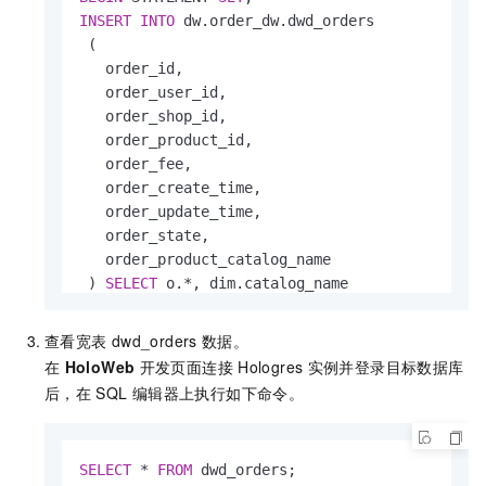
INSERT
INTO
 dw.order_dw.dwd_orders 

 (

   order_id,

   order_user_id,

   order_shop_id,

   order_product_id,

   order_fee,

   order_create_time,

   order_update_time,

   order_state,

   order_product_catalog_name

 ) 
SELECT
 o.
*
, dim.catalog_name 

FROM
 dw.order_dw.orders 
as
 o

LEFT
JOIN
 dw.order_dw.product_catalog 
FOR
S
查看宽表
dwd_orders
数据。
ON
 o.product_id 
=
在
HoloWeb
开发页面连接
Hologres
实例并登录目标数据库
INSERT
INTO
 dw.order_dw.dwd_orders 

后，在
SQL
编辑器上执行如下命令。
  (pay_id, order_id, pay_platform, pay_create_t
SELECT
*
FROM
END
;
SELECT
*
FROM
 dwd_orders;