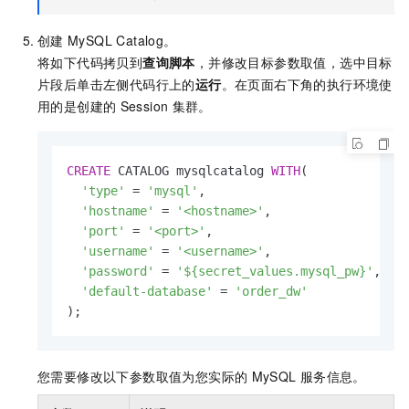
创建
MySQL Catalog。
将如下代码拷贝到
查询脚本
，并修改目标参数取值，选中目标
片段后单击左侧代码行上的
运行
。在页面右下角的执行环境使
用的是创建的
Session
集群。
CREATE
 CATALOG mysqlcatalog 
WITH
(

'type'
=
'mysql'
,

'hostname'
=
'<hostname>'
,

'port'
=
'<port>'
,

'username'
=
'<username>'
,

'password'
=
'${secret_values.mysql_pw}'
,

'default-database'
=
'order_dw'
);
您需要修改以下参数取值为您实际的
MySQL
服务信息。