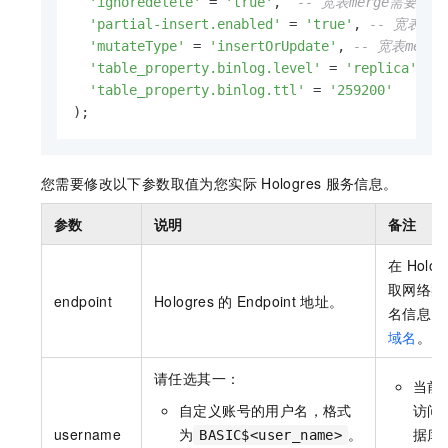
'ignoredelete'
=
'true'
,  
-- 宽表merge需要开
'partial-insert.enabled'
=
'true'
, 
-- 宽表m
'mutateType'
=
'insertOrUpdate'
, 
-- 宽表me
'table_property.binlog.level'
=
'replica'
, 
-
'table_property.binlog.ttl'
=
'259200'
);
您需要修改以下参数取值为您实际
Hologres
服务信息。
参数
说明
备注
在
Holog
取网络类
endpoint
Hologres
的
Endpoint
地址。
名信息，
域名
。
请任选其一：
当前
自定义账号的用户名，格式
访问
username
为
。
据库，
BASIC$<user_name>