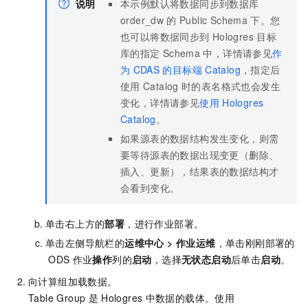
说明
本示例默认将数据同步到数据库
order_dw
的
Public Schema
下。您
也可以将数据同步到
Hologres
目标
库的指定
Schema
中，详情请参见
作
为
CDAS
的目标端
Catalog
，指定后
使用
Catalog
时的表名格式也会发生
变化，详情请参见
使用
Hologres
Catalog
。
如果源表的数据结构发生变化，则需
要等待源表的数据出现变更（删除、
插入、更新），结果表的数据结构才
会看到变化。
单击右上方的
部署
，进行作业部署。
单击左侧导航栏的
运维中心
>
作业运维
，单击刚刚部署的
ODS
作业
操作
列的
启动
，选择
无状态启动
后单击
启动
。
向计算组加载数据。
Table Group
是
Hologres
中数据的载体。使用