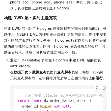
phone_ccc、phone_ddd、phone_eee）两列，共 5 条记
录，表明数据已成功同步至 Hologres。
构建
DWD
层：实时主题宽表
构建
DWD
层用到了
Hologres
连接器特有的部分列更新能力，可
以使用
INSERT DML
方便地表达部分列更新的语义。作业中需要
对不同的维表进行查询，是基于
Hologres
行存以及行列共存表提
供的高性能的点查能力。同时，Hologres
资源强隔离的架构，可
以保证写入、读取、分析等作业之间互不干扰。
通过
Flink Catalog
功能在
Hologres
中建
DWD
层的宽表
dwd_orders。
在
数据开发
>
数据查询
页面的
查询脚本
页签，将如下代码拷
贝到查询脚本后，选中目标片段后单击左侧代码行上的
运行
。
-- 宽表字段要nullable，因为不同的流写入到同一张结
CREATE
TABLE
 dw.order_dw.dwd_orders (

  order_id 
bigint
not
null
,
