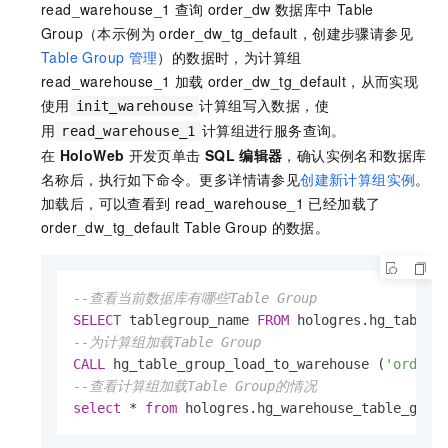
read_warehouse_1
查询
order_dw
数据库中
Table
Group（本示例为
order_dw_tg_default，创建步骤请参见
Table Group
管理
）的数据时，为计算组
read_warehouse_1
加载
order_dw_tg_default，从而实现
使用
计算组写入数据，使
init_warehouse
用
计算组进行服务查询。
read_warehouse_1
在
HoloWeb
开发页单击
SQL
编辑器
，确认实例名和数据库
名称后，执行如下命令。更多详情请参见
创建新计算组实例
。
加载后，可以查看到
read_warehouse_1
已经加载了
order_dw_tg_default Table Group
的数据。
--查看当前数据库有哪些Table Group
SELECT
 tablegroup_name 
FROM
 hologres.hg_table_
--为计算组加载Table Group
CALL
 hg_table_group_load_to_warehouse (
'order_
--查看计算组加载Table Group的情况
select
*
from
 hologres.hg_warehouse_table_grou