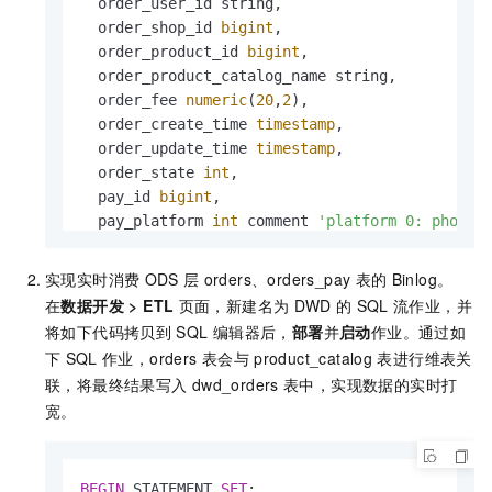
  order_user_id string,

  order_shop_id 
bigint
,

  order_product_id 
bigint
,

  order_product_catalog_name string,

  order_fee 
numeric
(
20
,
2
),

  order_create_time 
timestamp
,

  order_update_time 
timestamp
,

  order_state 
int
,

  pay_id 
bigint
,

  pay_platform 
int
 comment 
'platform 0: phone,
  pay_create_time 
timestamp
,

PRIMARY
 KEY(order_id) 
NOT
 ENFORCED

实现实时消费
ODS
层
orders、orders_pay
表的
Binlog。
在
数据开发
>
ETL
页面，新建名为
DWD
的
SQL
流作业，并
-- 支持通过catalog修改Hologres物理表属性。
将如下代码拷贝到
SQL
编辑器后，
部署
并
启动
作业。通过如
ALTER
TABLE
 dw.order_dw.dwd_orders 
SET
 (

下
SQL
作业，orders
表会与
product_catalog
表进行维表关
'table_property.binlog.ttl'
=
'604800'
--修改
联，将最终结果写入
dwd_orders
表中，实现数据的实时打
);
宽。
BEGIN
 STATEMENT 
SET