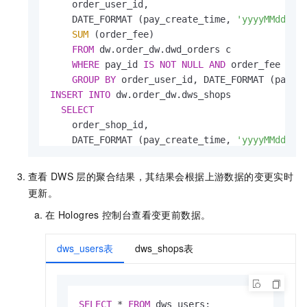
    order_user_id,

    DATE_FORMAT (pay_create_time, 
'yyyyMMdd'
) 
SUM
 (order_fee)

FROM
 dw.order_dw.dwd_orders c

WHERE
 pay_id 
IS
NOT
NULL
AND
 order_fee 
IS
GROUP
BY
 order_user_id, DATE_FORMAT (pay_c
INSERT
INTO
 dw.order_dw.dws_shops

SELECT
    order_shop_id,

    DATE_FORMAT (pay_create_time, 
'yyyyMMdd'
) 
SUM
 (order_fee)

FROM
 dw.order_dw.dwd_orders c

查看
DWS
层的聚合结果，其结果会根据上游数据的变更实时
WHERE
 pay_id 
IS
NOT
NULL
AND
 order_fee 
IS
N
更新。
GROUP
BY
 order_shop_id, DATE_FORMAT (pay_cr
在
Hologres
控制台查看变更前数据。
END
;
dws_users表
dws_shops表
SELECT
*
FROM
 dws_users;