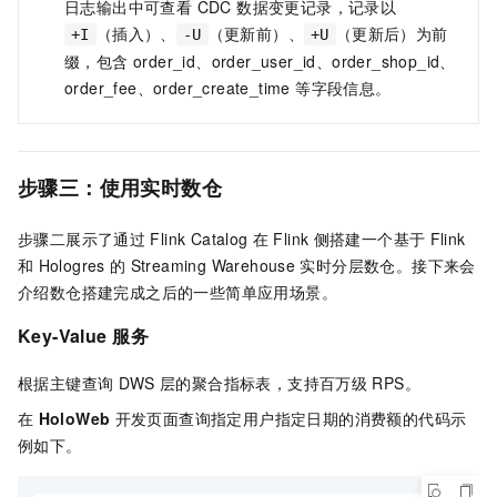
日志输出中可查看 CDC 数据变更记录，记录以
WHERE
 order_user_id 
=
'user_001'
;
（插入）、
（更新前）、
（更新后）为前
+I
-U
+U
缀，包含 order_id、order_user_id、order_shop_id、
order_fee、order_create_time 等字段信息。
步骤三：使用实时数仓
步骤二展示了通过
Flink Catalog
在
Flink
侧搭建一个基于
Flink
和
Hologres
的
Streaming Warehouse
实时分层数仓。接下来会
介绍数仓搭建完成之后的一些简单应用场景。
Key-Value
服务
根据主键查询
DWS
层的聚合指标表，支持百万级
RPS。
在
HoloWeb
开发页面查询指定用户指定日期的消费额的代码示
例如下。