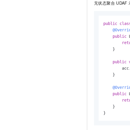
无状态聚合
UDAF
public
clas
@Overri
public
 
ret
    }

public
        acc
    }

@Overri
public
 
ret
    }

}