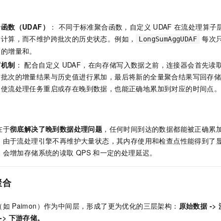
函数（UDAF）
： 不同于标准聚合函数，自定义
UDAF
在流处理算子
量计算，而不维护跨批次的历史状态。例如，
每次
LongSumAggUDAF
次的增量和。
写机制
： 配合自定义
UDAF，在向存储写入数据之前，连接器会首先读
批次的增量结果与历史值进行累加，最后将新的全量聚合结果写回存储。
即使流处理任务重启或存在晚到数据，也能正确地累加到对应的时间点
在于
彻底解决了晚到数据处理问题
，任何时间到达的数据都能被正确累
，由于流处理引擎不再维护大量状态，其内存使用和检查点性能得到了
，会增加存储系统的读取
QPS
和一定的处理延迟。
聚合
（如
Paimon）作为中间层，形成了更为优化的三层架构：
原始数据 -
-> 下游存储。