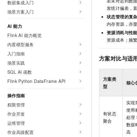
若未对迟到数据
数据集成入门
AI 产品 免费试用
网络
安全
云开发大赛
发统计偏差，
Tableau 订阅
场景方案入门
1亿+ 大模型 tokens 和 
状态管理的复
可观测
入门学习赛
中间件
AI空中课堂在线直播课
140+云产品 免费试用
内存资源，亦显
AI 能力
大模型服务
上云与迁云
产品新客免费试用，最长1
数据库
资源消耗与性
Flink AI 能力概览
生态解决方案
千问AI平台-Token Plan
资源成本；频繁
企业出海
大模型ACA认证体验
内置模型服务
大数据计算
助力企业全员 AI 认知与能
行业生态解决方案
入门指南
政企业务
媒体服务
方案对比与适
千问AI平台-模型体验
开发者生态解决方案
场景实践
在线体验全尺寸、多种模态
企业服务与云通信
SQL AI 函数
AI 开发和 AI 应用解决
Happy 系列大模型
方案类
Flink Python DataFrame API
域名与网站
核心
型
终端用户计算
操作指南
实现
权限管理
Serverless
大模型解决方案
使用
有状态
作业开发
处理
开发工具
聚合
快速部署 Dify，高效搭建 
运维管理
数据
迁移与运维管理
高
作业高级配置