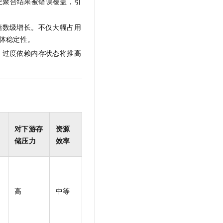
历史聚合结果被错误覆盖，引
文戏情感细腻自然，动作戏激烈拳拳到肉，实现更强表演能力
支持中英文自由切换，具备更强的噪声鲁棒性
云聚AI 严选权益
SSL 证书
，一键激活高效办公新体验
精选AI产品，从模型到应用全链提效
指数级增长。不仅大幅占用
堡垒机
AI 用量加速计划
整体稳定性。
应用
防火墙
、识别商机，让客服更高效、服务更出色。
新老同享，达量后返
。过度依赖内存状态将推高
千问办公
主机安全
NEW
的智能体编程平台
一站式AI生产力平台
AI 应用及服务市场
伶鹊
企业级人与Agent协作平台，接入和调度多个数字员工
智能客服平台，对话机器人、对话分析、智能外呼
AI 应用
大模型服务平台百炼 - 全妙
对下游存
资源
大模型
应用创作平台
多模态内容创作工具，已接入 DeepSeek
储压力
效率
自然语言处理
数据标注
机器学习
高
中等
息提取
与 AI 智能体进行实时音视频通话
从文本、图片、视频中提取结构化的属性信息
构建支持视频理解的 AI 音视频实时通话应用