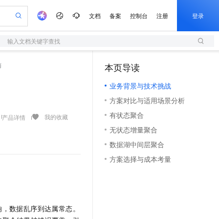
文档
备案
控制台
注册
登录
输入文档关键字查找
验
作计划
器
AI 活动
专业服务
服务伙伴合作计划
开发者社区
加入我们
服务平台百炼
阿里云 OPC 创新助力计划
南
本页导读
（1）
一站式生成采购清单，支持单品或批量购买
S
可编辑精美 PPT 文稿
S产品伙伴计划（繁花）
峰会
造的大模型服务与应用开发平台
轻量应用服务器
Agency Agents：拥有专属领域专家
AI 生产力先锋
Al MaaS 服务伙伴赋能合作
域名
博文
Careers
至高可申请百万元
业务背景与技术挑战
性可伸缩的云计算服务
 轻松生成专业的 PPT
开启高性价比 AI 编程新体验
先锋实践拓展 AI 生产力的边界
快速构建应用程序和网站，即刻迈出上云第一步
多领域专家智能体,一键组建 AI 虚拟交付团队
Token 补贴，五大权
计划
海大会
伙伴信用分合作计划
商标
问答
社会招聘
方案对比与适用场景分析
益加速 OPC 成功
S
帕鲁游戏服务器
数字证书管理服务（原SSL证书）
HappyHorse 打造一站式影视创作平台
飞天发布时刻
HOT
划
备案
电子书
校园招聘
有状态聚合
联机服务器，轻松开启游戏
视频创作，一键激活电商全链路生产力
全托管，含MySQL、PostgreSQL、SQL Server、MariaDB多引擎
实现全站HTTPS，呈现可信的WEB访问
所见，即是所愿
可视化编排打通从文字构思到成片全链路闭环
我的收藏
产品详情
更多支持
划
公司注册
镜像站
无状态增量聚合
视频生成
语音识别与合成
 智能体与工作流应用
短信服务
漫剧工坊：一站式动画创作平台
AI 实训营
合作伙伴培训与认证
数据湖中间层聚合
划
上云迁移
的智能体编程平台
站生成，高效打造优质广告素材
通过阿里云百炼高效搭建AI应用,助力高效开发
快速生产连贯的高质量长漫剧
从基础到进阶，Agent 创客手把手教你
国内短信简单易用，安全可靠，秒级触达，全球覆盖200+国家和地区。
e-1.1-T2V
Qwen3-TTS-Flash
lScope
我要反馈
查询合作伙伴
方案选择与成本考量
畅细腻的高质量视频
离线语音合成大模型，多语言方言自适应，低延迟高稳定
n Alibaba Cloud ISV 合作
代维服务
olarDB
建企业门户网站
大数据开发治理平台 DataWorks
10 分钟搭建微信、支付宝小程序
创新加速
ope
登录合作伙伴管理后台
我要建议
站，无忧落地极速上线
以可视化方式快速构建移动和 PC 门户网站
100%兼容MySQL、PostgreSQL，兼容Oracle，支持集中和分布式
高效部署网站，快速应用到小程序
Data Agent 驱动的一站式 Data+AI 开发治理平台
e-1.1-I2V
Cosyvoice-V3-Flash
安全
畅自然，细节丰富
高表现力语音合成大模型，语音克隆听感自然
我要投诉
上云场景组合购
伴
边界网络安全防护产品
漫剧创作，剧本、分镜、视频高效生成
覆盖90%+业务场景，专享组合折扣价
响，数据乱序到达属常态。
2V
VPN
Fun-ASR