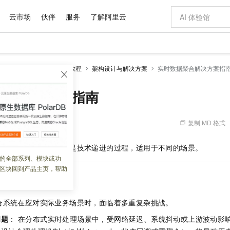
云市场
伙伴
服务
了解阿里云
AI 特惠
数据与 API
成为产品伙伴
企业增值服务
最佳实践
价格计算器
AI 场景体
基础软件
产品伙伴合
阿里云认证
市场活动
配置报价
大模型
k版
流计算Flink
实践教程
架构设计与解决方案
实时数据聚合解决方案指
自助选配和估算价格
步到位
域名与网站
智启 AI 普惠权益
产品生态集成认证中心
企业支持计划
云上春晚
Qwen Audio：打造专属 AI 语音助手
千问官方 MaaS 平台，为开发者和 Agent 而生，新用户赠送 1 亿 + tokens 额度
云服务器 EC
一句话生成原生
AI Coding
阿里云Maa
2026 阿里云
为企业打
数据集
Windows
大模型认证
模型
NEW
NEW
格式还原
值低价云产品抢先购
提供智能易用的域名与建站服务
至高享 1亿+免费 tokens，加速 Al 应用落地
Qwen-Audio-3.0-Realtime 端到端实时语音角色扮演
安全可靠、弹
输入一句话想法,
智能编程，一键
聚合解决方案指南
产品生态伙伴
专家技术服务
云上奥运之旅
弹性计算合作
阿里云中企出
手机三要素
宝塔 Linux
全部认证
价格优势
开源旗舰模型
对象存储 OSS
即刻拥有 DeepSeek-V4-Pro
阿里云 OPC 创新助力计划
云数据库 RD
一键部署幻兽
AI 电商营销
产品生态伙伴工作台
企业增值服务台
云栖战略参考
云存储合作计
云栖大会
身份实名认证
CentOS
训练营
推动算力普惠，释放技术红利
的大模型服务
最高返9万
真正可用的 1M 上下文,一次完成代码全链路开发
轻松解锁专属 DeepSeek-V4-Pro
至高百万元 Token 补贴，加速一人公司成长
稳定、安全、高性价比、高性能的云存储服务
一键购买专属
从图文生成到
复制 MD 格式
 10:52:13
云上的中国
数据库合作计
活动全景
短信
Docker
图片和
自进化智能体
人工智能平台 PAI
5 分钟轻松部署专属 QwenPaw
Token Plan 模型订阅计划
Qoder
高效搭建 AI
AI 广告创作
企业成长
大模型
NEW
HOT
信息公告
种实时聚合的方案，也是技术递进的过程，适用于不同的场景。
看见新力量
云网络合作计
OCR 文字识别
JAVA
级电脑
越聪明
证享300元代金券
一站式AI开发、训练和推理服务
Qwen3.8-Max 首发尝鲜，限时加量 10 倍，夜间低至2折
从聊天伙伴进化为能主动干活的本地数字员工
面向真实软件
图文、视频一
的全部系列、模块或功
Kimi-K3
HappyHors
NEW
魔搭 Mode
loud
服务实践
官网公告
区块回到产品主页，帮助
Kimi 最新旗舰模型，长程编程与推理利器
让文字生成流
金融模力时刻
Salesforce O
版
发票查验
全能环境
Qoder CN
Claude Code + GStack 打造工程团队
千问办公，限时限量积分加倍
云原生数据库 P
低代码高效构
AI 建站
NEW
作计划
术挑战
计划
创新中心
魔搭 ModelSc
健康状态
让AI从“聊天伙伴”进化为能干活的“数字员工”
覆盖公网/内网、递归/权威、移动APP等全场景解析服务
安装技能 GStack，拥有专属 AI 工程团队
你的AI工作搭子，覆盖日常办公高频场景
基于千问大模型等，支持代码智能生成、研发智能问答
0 代码专业建
客户案例
天气预报查询
操作系统
Deepseek-v4-pro
HappyHors
态合作计划
合系统在应对实际业务场景时，面临着多重复杂挑战。
态智能体模型
旗舰 MoE 大模型，百万上下文与顶尖推理能力
图生视频，流
Compute
同享
容器服务 Kubernetes 版 ACK
万小智 AI 建站低至 15元/月
云防火墙
AI 短剧/漫剧
快递物流查询
WordPress
成为服务伙
高校合作
式云数据仓库
点，立即开启云上创新
提供一站式管理容器应用的 K8s 服务
送.CN域名，送备案服务码
云原生的云上
AI助力短剧
问题
： 在分布式实时处理场景中，受网络延迟、系统抖动或上游波动影
GLM-5.2
Wan2.7-T
Ubuntu