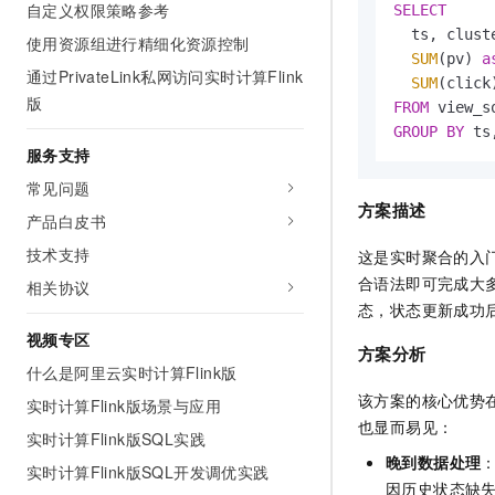
自定义权限策略参考
SELECT
  ts, cluste
使用资源组进行精细化资源控制
SUM
(pv) 
a
通过PrivateLink私网访问实时计算Flink
SUM
(click
版
FROM
GROUP
BY
 ts
服务支持
常见问题
方案描述
产品白皮书
技术支持
这是实时聚合的入
合语法即可完成大
相关协议
态，状态更新成功
视频专区
方案分析
什么是阿里云实时计算Flink版
该方案的核心优势
实时计算Flink版场景与应用
也显而易见：
实时计算Flink版SQL实践
晚到数据处理
：
实时计算Flink版SQL开发调优实践
因历史状态缺