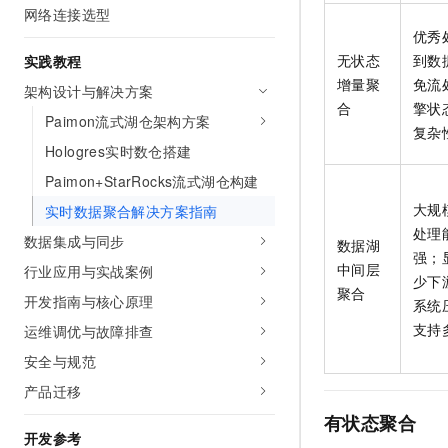
10 分钟在聊天系统中增加
网络连接选型
专有云
优秀
无状态
到数
实践教程
增量聚
免流
架构设计与解决方案
合
擎状
Paimon流式湖仓架构方案
复杂
Hologres实时数仓搭建
Paimon+StarRocks流式湖仓构建
大规
实时数据聚合解决方案指南
处理
数据集成与同步
数据湖
强；
中间层
行业应用与实战案例
少下
聚合
开发指南与核心原理
系统
支持
运维调优与故障排查
安全与规范
产品迁移
有状态聚合
开发参考