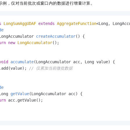
示例，仅对当前批次或窗口内的数据进行增量计算。
s
LongSumAggUDAF
extends
AggregateFunction
<Long, LongAccu
de
LongAccumulator 
createAccumulator
()
 {

urn
new
LongAccumulator
();

void
accumulate
(LongAccumulator acc, Long value)
 {

.add(value); 
// 仅累加当前微批数据
de
Long 
getValue
(LongAccumulator acc)
 {

urn
 acc.getValue();
