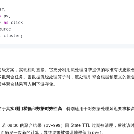
r,

s
 pv,

) 
as
, cluster;
门级方案，实现相对直接。它充分利用流处理引擎提供的标准有状态聚
多数聚合任务。当数据流经处理算子时，流处理引擎会根据预定义的聚
后将聚合结果写入到下游存储。
在于其
实现门槛低
和
数据时效性高
，特别适用于对数据处理延迟要求极
 若
09:30
的聚合结果（pv=999）因
State TTL
过期被清理，后续该时
失而触发一次新的计算，导致结果被错误地覆盖为
pv=1。