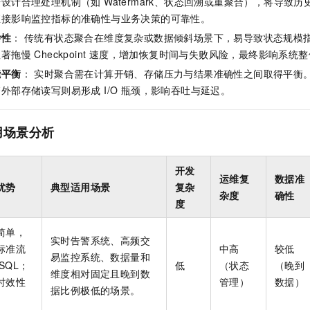
设计合理处理机制（如 Watermark、状态回溯或重聚合），将导致
服务生态伙伴
视觉 Coding、空间感知、多模态思考等全面升级
1M上下文，专为长程任务能力而生
云工开物
企业应用
Night Plan 支持 Qwen 3.8-Max
AI 办公
NEW
直接影响监控指标的准确性与业务决策的可靠性。
Red Hat
30+ 款产品免费体验
夜间 5 折，Qwen/Meoo/TokenPlan 客户专享
AI智能应用
科研合作
杂性
： 传统有状态聚合在维度复杂或数据倾斜场景下，易导致状态规模
ERP
堂（旗舰版）
SUSE
智能客服
著拖慢 Checkpoint 速度，增加恢复时间与失败风险，最终影响系统
AI 应用构建
大模型原生
CRM
2个月
自动承接线索
能平衡
： 实时聚合需在计算开销、存储压力与结果准确性之间取得平衡
建站小程序
Qoder
大模型服务平台百炼-应用模版
OA 办公系统
外部存储读写则易形成 I/O 瓶颈，影响吞吐与延迟。
HOT
NEW
面向真实软件
个人版上线、团队版降价；千问3.8-Max首发发尝鲜
丰富多元化的应用模版和解决方案
力提升
财税管理
模板建站
用场景分析
万有无界
大模型服务平台百炼-智能体
400电话
定制建站
的模型效果
灵活可视化地构建企业级 Agent
方案
广告营销
模板小程序
开发
秒悟
人工智能平台 PAI
运维复
数据准
优势
典型适用场景
复杂
定制小程序
云端极速 AI 
新一代 AI 视频生成模型，深度适配广告营销等场景
AI Native 的算法工程平台，一站式完成建模、训练、推理服务部署
杂度
确性
度
APP 开发
简单，
建站系统
实时告警系统、高频交
标准流
中高
较低
易监控系统、数据量和
SQL；
低
（状态
（晚到
维度相对固定且晚到数
AI 应用
10分钟微调：让0.6B模型媲美235B模型
多模态数据信
时效性
管理）
数据）
据比例极低的场景。
依托云原生高可用架构,实现Dify私有化部署
用1%尺寸在特定领域达到大模型90%以上效果