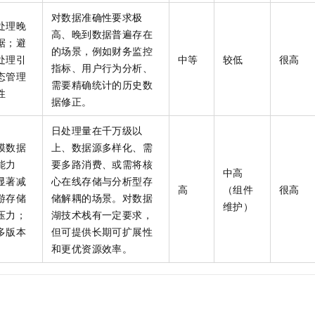
一个 AI 助手
即刻拥有 DeepSeek-R1 满血版
超强辅助，Bol
对数据准确性要求极
在企业官网、通讯软件中为客户提供 AI 客服
多种方案随心选，轻松解锁专属 DeepSeek
处理晚
高、晚到数据普遍存在
据；避
的场景，例如财务监控
处理引
中等
较低
很高
指标、用户行为分析、
态管理
需要精确统计的历史数
性
据修正。
日处理量在千万级以
模数据
上、数据源多样化、需
能力
要多路消费、或需将核
中高
显著减
心在线存储与分析型存
高
（组件
很高
游存储
储解耦的场景。对数据
维护）
压力；
湖技术栈有一定要求，
多版本
但可提供长期可扩展性
和更优资源效率。