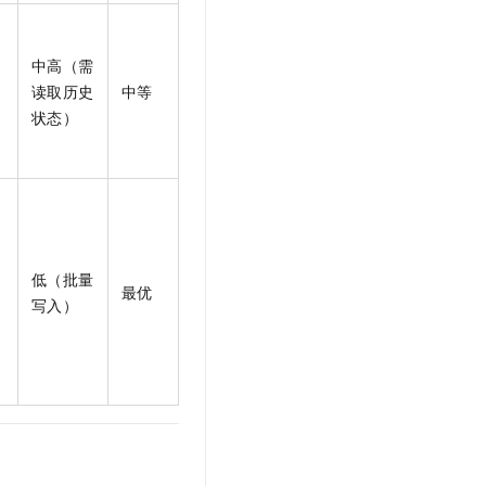
t.diy 一步搞定创意建站
构建大模型应用的安全防护体系
通过自然语言交互简化开发流程,全栈开发支持
通过阿里云安全产品对 AI 应用进行安全防护
中高（需
读取历史
中等
状态）
低（批量
最优
写入）