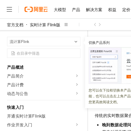
大模型
产品
解决方案
权益
定价
官方文档
实时计算 Flink版
大模型
产品
解决方案
权益
定价
云市场
伙伴
服务
了解阿里云
精选产品
精选解决方案
普惠上云
产品定价
精选商城
成为销售伙伴
售前咨询
为什么选择阿里云
千问AI平台
实时计算 Flin
首页
流计算Flink
了解云产品的定价详情
切换产品系列
大模型服务平台百炼
睿译宝，AI翻译排版一
普惠上云 官方力荐
分销伙伴
在线服务
网站建设
什么是云计算
大
大模型服务与应用平台
上传文档即自动完成翻译和
云服务器38元/年起，超
实时数据
咨询伙伴
多端小程序
技术领先
云上成本管理
售后服务
千问大模型
GLM-5.2：长任务时代
官方推荐返现计划
大模型
大模型
精选产品
精选解决方案
Salesforce 国际版订阅
稳定可靠
产品概述
管理和优化成本
多元化、高性能、安全可靠
推荐新用户得奖励，单订单
更新时间：
2026-02-02
销售伙伴合作计划
自助服务
产品简介
友盟天域
安全合规
人工智能与机器学习
AI
文本生成
无影云电脑
Hermes Agent，打造
云工开物
本文将为您介绍三
无影生态合作计划
在线服务
产品计费
观测云
分析师报告
随时随地安全接入的云上超
自主进化，持久记忆，越用
高校专属算力普惠，学生认
计算
互联网应用开发
您可以在下拉框切换本产品
Qwen3.8-Max
HOT
动态与公告
Salesforce On Alibaba C
工单服务
能，也可以点击左上角产品
智能体时代全能旗舰模型
Tuya 物联网平台阿里云
研究报告与白皮书
云解析DNS
快速拥有专属 OpenClaw
Consulting Partner 合
业务背景与技
大数据
容器
您更高效阅读文档。
免费试用
短信专区
快速入门
蓝凌 OA
Qwen3.7-Plus
AI 大模型销售与服务生
现代化应用
存储
天池大赛
传统的实时数据聚
能看、能想、能动手的多模
开通实时计算Flink版
云原生大数据计算服务 Max
解决方案免费试用 新老
电子合同
面向分析的企业级SaaS模
最高领取价值200元试用
作业开发入门
安全
晚到数据处理
网络与CDN
AI 算法大赛
Qwen3-VL-Plus
畅捷通