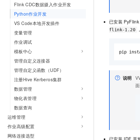
10 分钟在聊天系统中增加
Flink CDC数据摄入作业开发
专有云
Python作业开发
已安装
PyFl
VS Code本地开发插件
flink-1.20
变量管理
作业调试
模板中心
pip inst
管理自定义连接器
管理自定义函数（UDF）
说明
V
注册Hive Kerberos集群
面
数据管理
物化表管理
数据查询
运维管理
作业高级配置
网络连接选型
已安装
IDE
开