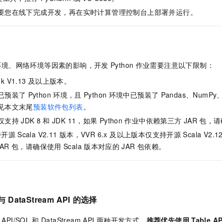
要您在线下完成开发，再在实时计算管理控制台上部署并运行。
环境、网络环境等因素的影响，开发
Python
作业需要注意以下限制：
nk V1.13
及以上版本。
已预装了
Python
环境，且
Python
环境中已预装了
Pandas、NumPy、
见本文末尾
预装软件包列表
。
仅支持
JDK 8
和
JDK 11，如果
Python
作业中依赖第三方
JAR
包，请
持开源
Scala V2.11
版本，VVR 6.x 及以上版本仅支持开源
Scala V2.1
JAR
包，请确保使用
Scala
版本对应的
JAR
包依赖。
与
DataStream API
的选择
 API/SQL
和
DataStream API
两种开发方式，
推荐优先使用
Table A