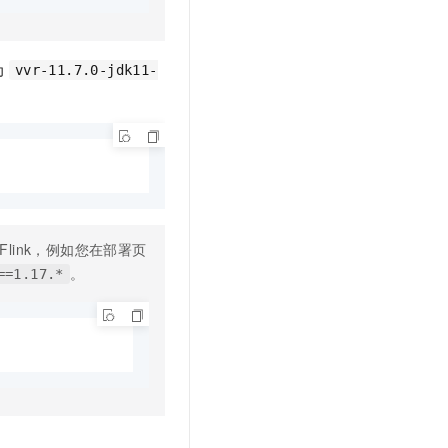
t.diy 一步搞定创意建站
构建大模型应用的安全防护体系
通过自然语言交互简化开发流程,全栈开发支持
通过阿里云安全产品对 AI 应用进行安全防护
为
vvr-11.7.0-jdk11-
yFlink，例如您在部署页
。
==1.17.*