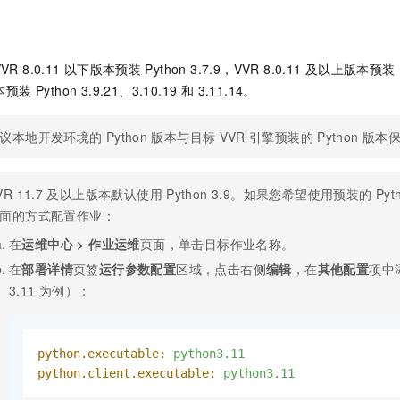
服务生态伙伴
视觉 Coding、空间感知、多模态思考等全面升级
1M上下文，专为长程任务能力而生
云工开物
企业应用
Night Plan 支持 Qwen 3.8-Max
AI 办公
NEW
Red Hat
30+ 款产品免费体验
夜间 5 折，Qwen/Meoo/TokenPlan 客户专享
AI智能应用
科研合作
ERP
堂（旗舰版）
SUSE
VR 8.0.11
以下版本预装
Python 3.7.9，VVR 8.0.11
及以上版本预装
智能客服
AI 应用构建
大模型原生
CRM
2个月
自动承接线索
 Python 3.9.21、3.10.19 和 3.11.14。
建站小程序
Qoder
大模型服务平台百炼-应用模版
OA 办公系统
HOT
NEW
面向真实软件
个人版上线、团队版降价；千问3.8-Max首发发尝鲜
丰富多元化的应用模版和解决方案
议本地开发环境的
Python
版本与目标
VVR
引擎预装的
Python
版本
力提升
财税管理
模板建站
万有无界
大模型服务平台百炼-智能体
400电话
定制建站
的模型效果
灵活可视化地构建企业级 Agent
VR 11.7
及以上版本默认使用
Python 3.9。如果您希望使用预装的
Pyt
方案
广告营销
模板小程序
面的方式配置作业：
秒悟
人工智能平台 PAI
在
运维中心
>
作业运维
页面，单击目标作业名称。
定制小程序
云端极速 AI 
新一代 AI 视频生成模型，深度适配广告营销等场景
AI Native 的算法工程平台，一站式完成建模、训练、推理服务部署
在
部署详情
页签
运行参数配置
区域，点击右侧
编辑
，在
其他配置
项中添
APP 开发
3.11 为例）：
建站系统
AI 应用
10分钟微调：让0.6B模型媲美235B模型
多模态数据信
python.executable:
python3.11
依托云原生高可用架构,实现Dify私有化部署
用1%尺寸在特定领域达到大模型90%以上效果
python.client.executable:
python3.11