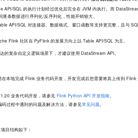
e API/SQL
的执行计划经过优化后完全在
JVM
内执行。而
DataStrea
间逐条数据进行序列化/反序列化，性能开销较大。
ble API/SQL
对连接器、数据格式、窗口函数等支持更完整，且与
SQ
he Flink
社区在
PyFlink
的发展方向上以
Table API/SQL
为主。
达的复杂自定义逻辑场景下，才建议使用
DataStream API。
档在本地完成
Flink
业务代码开发，开发完成后您需要将其上传到
Flink
V1.20
业务代码开发，请参见
Flink Python API
开发指南
。
编码过程中遇到的问题及解决方法，请参见
常见问题
。
业项目结构如下：