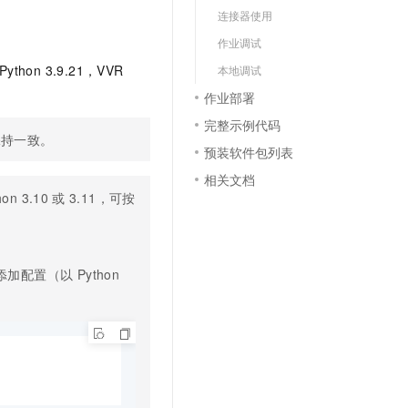
文戏情感细腻自然，动作戏激烈拳拳到肉，实现更强表演能力
支持中英文自由切换，具备更强的噪声鲁棒性
云聚AI 严选权益
连接器使用
SSL 证书
，一键激活高效办公新体验
精选AI产品，从模型到应用全链提效
作业调试
堡垒机
Python 3.9.21，VVR
AI 用量加速计划
本地调试
应用
防火墙
、识别商机，让客服更高效、服务更出色。
新老同享，达量后返
作业部署
千问办公
主机安全
NEW
完整示例代码
的智能体编程平台
一站式AI生产力平台
保持一致。
预装软件包列表
AI 应用及服务市场
伶鹊
相关文档
企业级人与Agent协作平台，接入和调度多个数字员工
智能客服平台，对话机器人、对话分析、智能外呼
hon 3.10
或
3.11，可按
AI 应用
大模型服务平台百炼 - 全妙
大模型
应用创作平台
多模态内容创作工具，已接入 DeepSeek
自然语言处理
加配置（以 Python
数据标注
机器学习
息提取
与 AI 智能体进行实时音视频通话
从文本、图片、视频中提取结构化的属性信息
构建支持视频理解的 AI 音视频实时通话应用