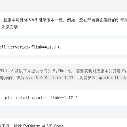
一个 AI 助手
即刻拥有 DeepSeek-R1 满血版
超强辅助，Bol
在企业官网、通讯软件中为客户提供 AI 客服
多种方案随心选，轻松解锁专属 DeepSeek
ink，且版本与目标
VVR
引擎版本一致。例如，您在部署页面选择的引擎
，则需安装：
all ververica-flink==11.7.0
VR 11.5
及以下未提供专门的
PyFlink
包，需要安装对应版本的开源
P
选择的引擎为
，则需安装
vvr-8.0.9-flink-1.17
apache-flink
pip install apache-flink==1.17.2
发工具，推荐
PyCharm
或
VS Code。