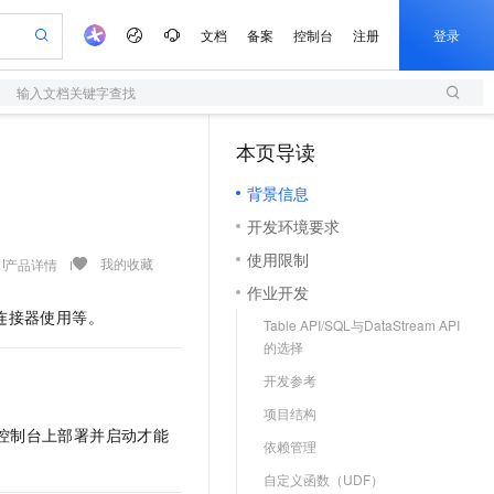
文档
备案
控制台
注册
登录
输入文档关键字查找
验
作计划
器
AI 活动
专业服务
服务伙伴合作计划
开发者社区
加入我们
服务平台百炼
阿里云 OPC 创新助力计划
本页导读
（1）
一站式生成采购清单，支持单品或批量购买
S
可编辑精美 PPT 文稿
S产品伙伴计划（繁花）
峰会
造的大模型服务与应用开发平台
轻量应用服务器
Agency Agents：拥有专属领域专家
AI 生产力先锋
Al MaaS 服务伙伴赋能合作
域名
博文
Careers
至高可申请百万元
背景信息
性可伸缩的云计算服务
 轻松生成专业的 PPT
开启高性价比 AI 编程新体验
先锋实践拓展 AI 生产力的边界
快速构建应用程序和网站，即刻迈出上云第一步
多领域专家智能体,一键组建 AI 虚拟交付团队
Token 补贴，五大权
计划
海大会
伙伴信用分合作计划
商标
问答
社会招聘
开发环境要求
益加速 OPC 成功
S
帕鲁游戏服务器
数字证书管理服务（原SSL证书）
HappyHorse 打造一站式影视创作平台
飞天发布时刻
HOT
划
备案
电子书
校园招聘
使用限制
联机服务器，轻松开启游戏
视频创作，一键激活电商全链路生产力
全托管，含MySQL、PostgreSQL、SQL Server、MariaDB多引擎
实现全站HTTPS，呈现可信的WEB访问
所见，即是所愿
可视化编排打通从文字构思到成片全链路闭环
我的收藏
产品详情
更多支持
划
公司注册
镜像站
作业开发
视频生成
语音识别与合成
 智能体与工作流应用
短信服务
漫剧工坊：一站式动画创作平台
AI 实训营
连接器使用等。
合作伙伴培训与认证
Table API/SQL与DataStream API
划
上云迁移
的智能体编程平台
站生成，高效打造优质广告素材
通过阿里云百炼高效搭建AI应用,助力高效开发
快速生产连贯的高质量长漫剧
从基础到进阶，Agent 创客手把手教你
国内短信简单易用，安全可靠，秒级触达，全球覆盖200+国家和地区。
e-1.1-T2V
Qwen3-TTS-Flash
lScope
的选择
我要反馈
查询合作伙伴
畅细腻的高质量视频
离线语音合成大模型，多语言方言自适应，低延迟高稳定
n Alibaba Cloud ISV 合作
代维服务
olarDB
建企业门户网站
大数据开发治理平台 DataWorks
10 分钟搭建微信、支付宝小程序
开发参考
创新加速
ope
登录合作伙伴管理后台
我要建议
站，无忧落地极速上线
以可视化方式快速构建移动和 PC 门户网站
100%兼容MySQL、PostgreSQL，兼容Oracle，支持集中和分布式
高效部署网站，快速应用到小程序
Data Agent 驱动的一站式 Data+AI 开发治理平台
e-1.1-I2V
Cosyvoice-V3-Flash
项目结构
安全
控制台上部署并启动才能
畅自然，细节丰富
高表现力语音合成大模型，语音克隆听感自然
我要投诉
上云场景组合购
依赖管理
伴
边界网络安全防护产品
漫剧创作，剧本、分镜、视频高效生成
覆盖90%+业务场景，专享组合折扣价
2V
VPN
Fun-ASR
自定义函数（UDF）