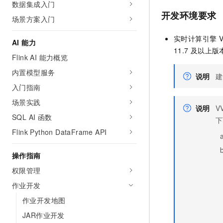
数据集成入门
AI 产品 免费试用
网络
安全
云开发大赛
开发环境要求
Tableau 订阅
场景方案入门
1亿+ 大模型 tokens 和 
可观测
入门学习赛
中间件
AI空中课堂在线直播课
实时计算引擎
V
140+云产品 免费试用
AI 能力
大模型服务
上云与迁云
产品新客免费试用，最长1
11.7
及以上版本预装
数据库
Flink AI 能力概览
生态解决方案
千问AI平台-Token Plan
企业出海
大模型ACA认证体验
内置模型服务
大数据计算
说明
建
助力企业全员 AI 认知与能
行业生态解决方案
入门指南
政企业务
媒体服务
千问AI平台-模型体验
开发者生态解决方案
场景实践
在线体验全尺寸、多种模态
说明
V
企业服务与云通信
SQL AI 函数
AI 开发和 AI 应用解决
下
Happy 系列大模型
Flink Python DataFrame API
域名与网站
终端用户计算
操作指南
权限管理
Serverless
大模型解决方案
作业开发
开发工具
快速部署 Dify，高效搭建 
作业开发地图
迁移与运维管理
JAR作业开发