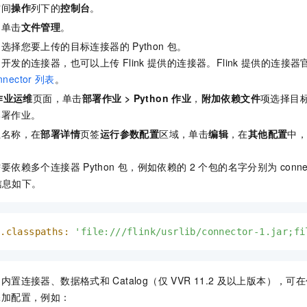
空间
操作
列下的
控制台
。
，单击
文件管理
。
，选择您要上传的目标连接器的
Python
包。
己开发的连接器，也可以上传
Flink
提供的连接器。Flink
提供的连接器
nnector
列表
。
作业运维
页面，单击
部署作业
>
Python 作业
，
附加依赖文件
项选择目
部署作业。
业名称，在
部署详情
页签
运行参数配置
区域，单击
编辑
，在
其他配置
中
需要依赖多个连接器
Python
包，例如依赖的
2
个包的名字分别为
conne
置信息如下。
e.classpaths:
'file:///flink/usrlib/connector-1.jar;fi
用内置连接器、数据格式和
Catalog（仅
VVR 11.2
及以上版本），可在
添加配置，例如：