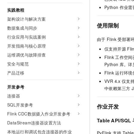
Python
作业需
实践教程
架构设计与解决方案
使用限制
数据集成与同步
行业应用与实战案例
由于
Flink
受部署
开发指南与核心原理
仅支持开源
Fli
运维调优与故障排查
Flink
工作空间
安全与规范
Python
库。详
产品迁移
Flink
运行环境
VVR 4.x
仅支
开发参考
中依赖第三方
连接器
SQL开发参考
作业开发
Flink CDC数据摄入作业开发参考
Table API/SQL
DataStream连接器设置方法
本地运行和调试包含连接器的作业
PyFlink
支持
Table