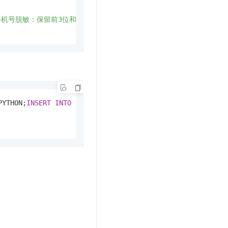
手机号脱敏：保留前3位和后4位，中间用****替代"""
if phone is Non
PYTHON;
INSERT
INTO