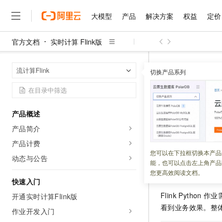
大模型
产品
解决方案
权益
定价
官方文档
实时计算 Flink版
大模型
产品
解决方案
权益
定价
云市场
伙伴
服务
了解阿里云
精选产品
精选解决方案
普惠上云
产品定价
精选商城
成为销售伙伴
售前咨询
为什么选择阿里云
千问AI平台
实时计算 Flin
首页
流计算Flink
了解云产品的定价详情
切换产品系列
大模型服务平台百炼
睿译宝，AI翻译排版一
普惠上云 官方力荐
分销伙伴
在线服务
网站建设
什么是云计算
大
大模型服务与应用平台
上传文档即自动完成翻译和
云服务器38元/年起，超
Python
咨询伙伴
多端小程序
技术领先
云上成本管理
售后服务
千问大模型
GLM-5.2：长任务时代
官方推荐返现计划
大模型
大模型
精选产品
精选解决方案
Salesforce 国际版订阅
稳定可靠
产品概述
管理和优化成本
多元化、高性能、安全可靠
推荐新用户得奖励，单订单
更新时间：
2026-07-03
销售伙伴合作计划
自助服务
产品简介
友盟天域
安全合规
人工智能与机器学习
AI
文本生成
无影云电脑
Hermes Agent，打造
云工开物
本文为您介绍
Flin
无影生态合作计划
在线服务
产品计费
观测云
分析师报告
随时随地安全接入的云上超
自主进化，持久记忆，越用
高校专属算力普惠，学生认
计算
互联网应用开发
您可以在下拉框切换本产品
Qwen3.8-Max
HOT
动态与公告
Salesforce On Alibaba C
工单服务
能，也可以点击左上角产品
智能体时代全能旗舰模型
Tuya 物联网平台阿里云
研究报告与白皮书
云解析DNS
快速拥有专属 OpenClaw
Consulting Partner 合
背景信息
大数据
容器
您更高效阅读文档。
免费试用
短信专区
快速入门
蓝凌 OA
Qwen3.7-Plus
AI 大模型销售与服务生
现代化应用
存储
天池大赛
Flink Python
作业
能看、能想、能动手的多模
开通实时计算Flink版
云原生大数据计算服务 Max
解决方案免费试用 新老
电子合同
看到业务效果。整
面向分析的企业级SaaS模
最高领取价值200元试用
作业开发入门
安全
网络与CDN
AI 算法大赛
Qwen3-VL-Plus
畅捷通