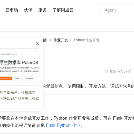
云市场
伙伴
服务
了解阿里云
AI 特惠
数据与 API
成为产品伙伴
企业增值服务
最佳实践
价格计算器
AI 场景体
基础软件
产品伙伴合
阿里云认证
市场活动
配置报价
大模型
k版
流计算Flink
操作指南
作业开发
Python作业开发
自助选配和估算价格
步到位
域名与网站
智启 AI 普惠权益
产品生态集成认证中心
企业支持计划
云上春晚
Qwen Audio：打造专属 AI 语音助手
千问官方 MaaS 平台，为开发者和 Agent 而生，新用户赠送 1 亿 + tokens 额度
云服务器 EC
一句话生成原生
AI Coding
阿里云Maa
2026 阿里云
为企业打
数据集
Windows
大模型认证
模型
NEW
NEW
格式还原
值低价云产品抢先购
提供智能易用的域名与建站服务
至高享 1亿+免费 tokens，加速 Al 应用落地
Qwen-Audio-3.0-Realtime 端到端实时语音角色扮演
安全可靠、弹
输入一句话想法,
智能编程，一键
作业开发
产品生态伙伴
专家技术服务
云上奥运之旅
弹性计算合作
阿里云中企出
手机三要素
宝塔 Linux
全部认证
价格优势
开源旗舰模型
对象存储 OSS
即刻拥有 DeepSeek-V4-Pro
阿里云 OPC 创新助力计划
云数据库 RD
一键部署幻兽
AI 电商营销
产品生态伙伴工作台
企业增值服务台
云栖战略参考
云存储合作计
云栖大会
身份实名认证
CentOS
训练营
推动算力普惠，释放技术红利
的大模型服务
最高返9万
真正可用的 1M 上下文,一次完成代码全链路开发
轻松解锁专属 DeepSeek-V4-Pro
至高百万元 Token 补贴，加速一人公司成长
稳定、安全、高性价比、高性能的云存储服务
一键购买专属
从图文生成到
复制 MD 格式
 09:52:43
云上的中国
数据库合作计
活动全景
短信
Docker
图片和
自进化智能体
人工智能平台 PAI
5 分钟轻松部署专属 QwenPaw
Token Plan 模型订阅计划
Qoder
高效搭建 AI
AI 广告创作
企业成长
大模型
NEW
HOT
信息公告
k Python API
作业开发的背景信息、使用限制、开发方法、调试方法和
看见新力量
云网络合作计
OCR 文字识别
JAVA
级电脑
越聪明
证享300元代金券
一站式AI开发、训练和推理服务
Qwen3.8-Max 首发尝鲜，限时加量 10 倍，夜间低至2折
从聊天伙伴进化为能主动干活的本地数字员工
面向真实软件
图文、视频一
的全部系列、模块或功
Kimi-K3
HappyHors
NEW
魔搭 Mode
loud
服务实践
官网公告
区块回到产品主页，帮助
Kimi 最新旗舰模型，长程编程与推理利器
让文字生成流
金融模力时刻
Salesforce O
版
发票查验
全能环境
Qoder CN
Claude Code + GStack 打造工程团队
千问办公，限时限量积分加倍
云原生数据库 P
低代码高效构
AI 建站
NEW
作计划
计划
创新中心
魔搭 ModelSc
健康状态
让AI从“聊天伙伴”进化为能干活的“数字员工”
覆盖公网/内网、递归/权威、移动APP等全场景解析服务
安装技能 GStack，拥有专属 AI 工程团队
你的AI工作搭子，覆盖日常办公高频场景
基于千问大模型等，支持代码智能生成、研发智能问答
0 代码专业建
客户案例
天气预报查询
操作系统
Deepseek-v4-pro
HappyHors
态合作计划
需要您在本地完成开发工作，Python
作业开发完成后，再在
Flink
开发
态智能体模型
旗舰 MoE 大模型，百万上下文与顶尖推理能力
图生视频，流
Compute
同享
容器服务 Kubernetes 版 ACK
万小智 AI 建站低至 15元/月
云防火墙
AI 短剧/漫剧
快递物流查询
WordPress
成为服务伙
高校合作
体的操作流程详情请参见
Flink Python
作业
。
式云数据仓库
点，立即开启云上创新
提供一站式管理容器应用的 K8s 服务
送.CN域名，送备案服务码
云原生的云上
AI助力短剧
GLM-5.2
Wan2.7-T
Ubuntu