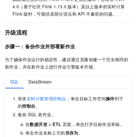
4.0（基于社区
Flink 1.13.0
版本）及以上版本的实时计算
Flink
版时，可能涉及部分语法和
API
不兼容的问题。
升级流程
步骤一：
备份作业并部署新作业
为了确保作业运行的稳定性，建议通过克隆创建一个完全相同的
新作业，并在新作业上进行作业引擎版本升级。
SQL
DataStream
登录
实时计算管理控制台
，单击目标工作空间
操作
列下
的
控制台
。
备份
SQL
老作业。
在
数据开发
>
ETL
页面，单击打开目标作业草稿。
单击作业名称上方的
另存为
。