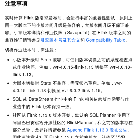
注意事项
实时计算
Flink
版引擎发布前，会进行丰富的兼容性测试，原则上
同一大版本下的小版本间升级是兼容的，大版本间升级不保证兼
容。引擎版本详情和作业快照（Savepoint）在
Flink
版本之间的
兼容性详情请参见
引擎版本号及其含义
和
Compatibility Table
。
切换作业版本时，需注意：
小版本升级时
State
兼容，可使用版本切换之前的系统检查点
或作业快照。例如，vvr-4.0.15-flink-1.13
切换至
vvr-4.0.18-
flink-1.13。
大版本切换时
State
不兼容，需无状态重启。例如，vvr-
4.0.15-flink-1.13
切换至
vvr-6.0.2-flink-1.15。
SQL
或
DataStream
作业中的
Flink
相关依赖版本需要与作
业选中的
Flink
版本保持一致。
社区从
Flink 1.13.0
版本开始，默认的
SQL Planner
使用了
阿里巴巴贡献给开源社区的
BlinkPlanner，和之前的版本存在
部分差异，差异详情请参见
Apache Flink 1.13.0 发布公告
。
因此请注意从社区
Flink 1.13.0
之前的版本，迁移至
VVR