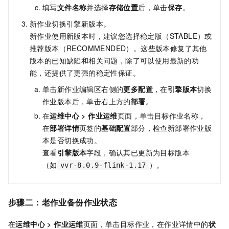
填写
文件名称
并选择
存储位置
后，单击
保存
。
新作业切换引擎新版本。
新作业使用新版本时，建议您选择稳定版（STABLE）或
推荐版本（RECOMMENDED）。这些版本修复了其他
版本的已知缺陷和相关问题，除了可以使用最新的功
能，还提供了更强的稳定性保证。
单击新作业编辑区右侧的
更多配置
，在
引擎版本
切换
作业版本后，单击右上方的
部署
。
在
运维中心
>
作业运维
页面，单击目标作业名称，
在
部署详情
页签的
基础配置
部分，检查新部署作业版
本是否切换成功。
查看
引擎版本
字段，确认其已更新为目标版本
（如
）。
vvr-8.0.9-flink-1.17
步骤二：老作业备份作业状态
在
运维中心
>
作业运维
页面，单击目标作业，在作业详情中的
状