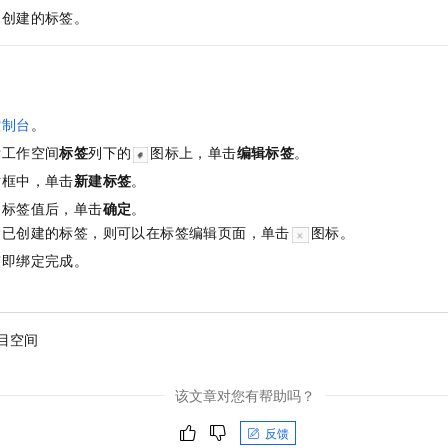
一个 AI 助手
即刻拥有 DeepSeek-R1 满血版
超强辅助，Bol
已创建的标签。
在企业官网、通讯软件中为客户提供 AI 客服
多种方案随心选，轻松解锁专属 DeepSeek
控制台
。
标工作空间
标签
列下的
图标上，单击
编辑标签
。
话框中，单击
新建标签
。
和标签值后，单击
确定
。
除已创建的标签，则可以在标签编辑页面，单击
图标。
签即绑定完成。
目空间
该文章对您有帮助吗？
反馈