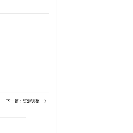
t.diy 一步搞定创意建站
构建大模型应用的安全防护体系
通过自然语言交互简化开发流程,全栈开发支持
通过阿里云安全产品对 AI 应用进行安全防护
下一篇：
资源调整