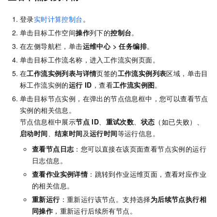
登录
实时计算控制台
。
单击目标工作空间
操作
列下的
控制台
。
在左侧导航栏，单击
运维中心
>
任务编排
。
单击目标工作流名称，进入工作流实例页面。
在
工作流实例列表与详情
页签的
工作流实例列表
区域，单击目
标工作流实例的
运行 ID
，查看
工作流实例图
。
单击目标节点实例，在弹出的节点信息框中，您可以查看节点
实例的相关信息。
节点信息框中展示
节点 ID
、
重试次数
、
状态
（如已失败）、
启动时间
、
结束时间
及
运行时间
等运行信息。
查看节点日志
：您可以直接在该页面查看节点实例的运行
日志信息。
查看作业实例详情
：跳转到作业运维页面，查看对应作业
的相关信息。
重新运行
：重新运行该节点。支持选择
为后续节点执行相
同操作
，重新运行后续所有节点。