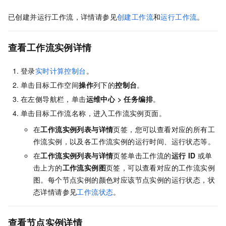
已创建并运行工作流，详情请参见
创建工作流
和
运行工作流
。
查看工作流实例详情
登录
实时计算控制台
。
单击目标工作空间
操作
列下的
控制台
。
在左侧导航栏，单击
运维中心
>
任务编排
。
单击目标工作流名称，进入工作流实例页面。
在
工作流实例列表与详情
页签，您可以查看对应的所有工
作流实例，以及各工作流实例的运行时间、运行状态等。
在
工作流实例列表与详情
页签单击工作流的
运行 ID
或单
击上方的
工作流实例图
页签，可以查看对应的工作流实例
图。每个节点实例的颜色对应该节点实例的运行状态，状
态详情请参见
工作流状态
。
查看节点实例详情