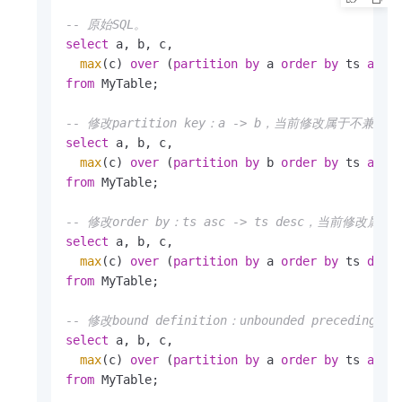
-- 原始SQL。
select
 a, b, c,

max
(c) 
over
 (
partition
by
 a 
order
by
 ts 
asc
from
 MyTable;

-- 修改partition key：a -> b，当前修改属于不兼容
select
 a, b, c,

max
(c) 
over
 (
partition
by
 b 
order
by
 ts 
asc
from
 MyTable;

-- 修改order by：ts asc -> ts desc，当前修改
select
 a, b, c,

max
(c) 
over
 (
partition
by
 a 
order
by
 ts 
desc
from
 MyTable;

-- 修改bound definition：unbounded precedi
select
 a, b, c,

max
(c) 
over
 (
partition
by
 a 
order
by
 ts 
asc
from
 MyTable;