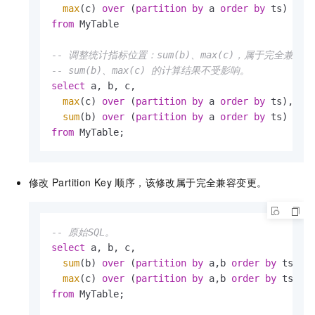
max
(c) 
over
 (
partition
by
 a 
order
by
from
 MyTable

-- 调整统计指标位置：sum(b)、max(c)，属于完全兼容
-- sum(b)、max(c) 的计算结果不受影响。
select
 a, b, c,

max
(c) 
over
 (
partition
by
 a 
order
by
 ts),

sum
(b) 
over
 (
partition
by
 a 
order
by
from
 MyTable;
修改
Partition Key
顺序，该修改属于完全兼容变更。
-- 原始SQL。
select
 a, b, c,

sum
(b) 
over
 (
partition
by
 a,b 
order
by
 ts),

max
(c) 
over
 (
partition
by
 a,b 
order
by
from
 MyTable;
