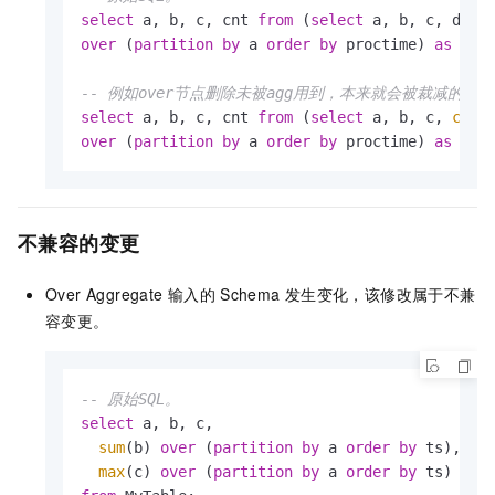
select
 a, b, c, cnt 
from
 (
select
 a, b, c, d, 
c
over
 (
partition
by
 a 
order
by
 proctime) 
as
 cnt
-- 例如over节点删除未被agg用到，本来就会被裁减的sch
select
 a, b, c, cnt 
from
 (
select
 a, b, c, 
coun
over
 (
partition
by
 a 
order
by
 proctime) 
as
 cnt
不兼容的变更
Over Aggregate
输入的
Schema
发生变化，该修改属于不兼
容变更。
-- 原始SQL。
select
 a, b, c,

sum
(b) 
over
 (
partition
by
 a 
order
by
 ts),

max
(c) 
over
 (
partition
by
 a 
order
by