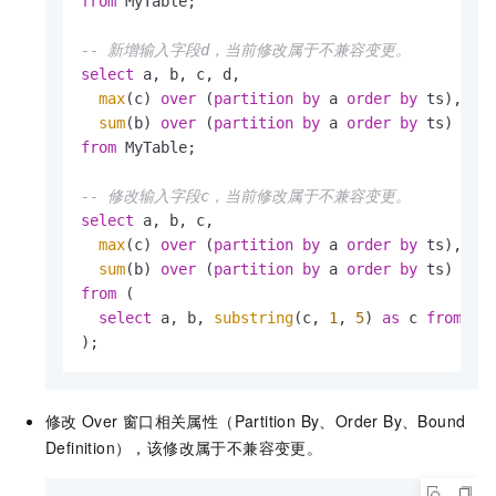
from
 MyTable;

-- 新增输入字段d，当前修改属于不兼容变更。
select
 a, b, c, d,

max
(c) 
over
 (
partition
by
 a 
order
by
 ts),

sum
(b) 
over
 (
partition
by
 a 
order
by
from
 MyTable;

-- 修改输入字段c，当前修改属于不兼容变更。
select
 a, b, c,

max
(c) 
over
 (
partition
by
 a 
order
by
 ts),

sum
(b) 
over
 (
partition
by
 a 
order
by
from
 (

select
 a, b, 
substring
(c, 
1
, 
5
) 
as
 c 
from
 MyT
);
修改
Over
窗口相关属性（Partition By、Order By、Bound
Definition），该修改属于不兼容变更。