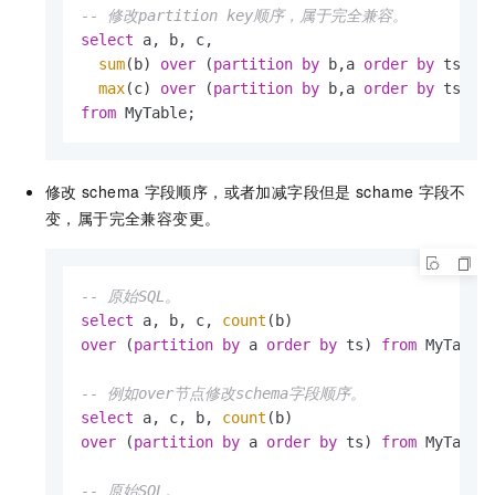
-- 修改partition key顺序，属于完全兼容。
select
 a, b, c,

sum
(b) 
over
 (
partition
by
 b,a 
order
by
 ts),

max
(c) 
over
 (
partition
by
 b,a 
order
by
from
 MyTable;
修改
schema
字段顺序，或者加减字段但是
schame
字段不
变，属于完全兼容变更。
-- 原始SQL。
select
 a, b, c, 
count
over
 (
partition
by
 a 
order
by
 ts) 
from
 MyTable;
-- 例如over节点修改schema字段顺序。
select
 a, c, b, 
count
over
 (
partition
by
 a 
order
by
 ts) 
from
 MyTable;
-- 原始SQL。