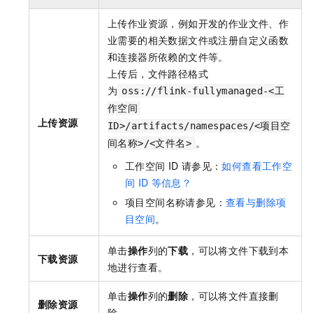
上传作业资源，例如开发的作业文件、作
业需要的相关数据文件或注册自定义函数
和连接器所依赖的文件等。
上传后，文件路径格式
为
oss://flink-fullymanaged-<工
作空间
上传资源
ID>/artifacts/namespaces/<项目空
。
间名称>/<文件名>
工作空间
ID
请参见：
如何查看工作空
间
ID
等信息？
项目空间名称请参见：
查看与删除项
目空间
。
单击
操作
列的
下载
，可以将文件下载到本
下载资源
地进行查看。
单击
操作
列的
删除
，可以将文件直接删
删除资源
除。