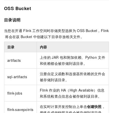
OSS
Bucket
目录说明
当您在开通
Flink
工作空间时存储类型选择为
OSS Bucket，Flink
将会在该
Bucket
中创建以下目录存放相关文件。
目录
内容
上传的
JAR
包和附加依赖、Python
文件
artifacts
和依赖都会被存储到该目录。
注册自定义函数和连接器所依赖的文件会
sql-artifacts
被存储到该目录。
Flink
作业的
HA（High Available）信息
flink-jobs
和系统检查点信息会被存储到该目录。
在
实时计算开发控制台
上单击
创建快照
，
flink-savepoints
最终生成的快照文件会被存储到该目录。