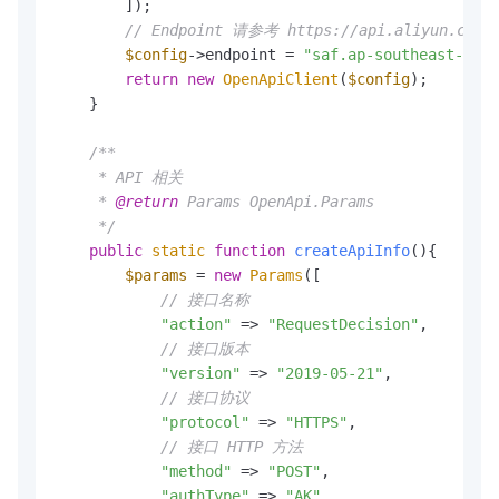
        ]);

// Endpoint 请参考 https://api.aliyun.com/p
$config
->endpoint = 
"saf.ap-southeast-1.al
return
new
OpenApiClient
(
$config
);

    }

/**

     * API 相关

     * 
@return
 Params OpenApi.Params

     */
public
static
function
createApiInfo
(
)
{

$params
 = 
new
Params
([

// 接口名称
"action"
 => 
"RequestDecision"
,

// 接口版本
"version"
 => 
"2019-05-21"
,

// 接口协议
"protocol"
 => 
"HTTPS"
,

// 接口 HTTP 方法
"method"
 => 
"POST"
,

"authType"
 => 
"AK"
,
