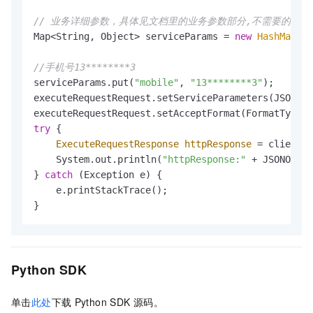
// 业务详细参数，具体见文档里的业务参数部分,不需要的参数
Map<String, Object> serviceParams = 
new
HashMap
<St
//手机号13********3
serviceParams.put(
"mobile"
, 
"13********3"
);

executeRequestRequest.setServiceParameters(JSONObj
try
 {

ExecuteRequestResponse
httpResponse
=
 client.g
    System.out.println(
"httpResponse:"
 + JSONObjec
} 
catch
 (Exception e) {

    e.printStackTrace();

}
Python SDK
单击
此处
下载
Python SDK
源码。