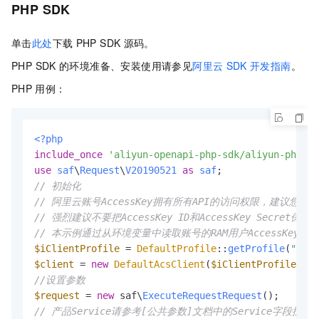
PHP SDK
单击
此处
下载
PHP SDK
源码。
PHP SDK
的环境准备、安装使用请参见
阿里云
SDK
开发指南
。
PHP
用例：
<?php
include_once
'aliyun-openapi-php-sdk/aliyun-php-sd
use
saf
\
Request
\
V20190521
as
saf
// 初始化
// 阿里云账号AccessKey拥有所有API的访问权限，建议您使
// 强烈建议不要把AccessKey ID和AccessKey Sec
// 本示例通过从环境变量中读取账号的RAM用户AccessKey，来实现A
$iClientProfile
 = 
DefaultProfile
::
getProfile
(
"cn-s
$client
 = 
new
DefaultAcsClient
(
$iClientProfile
//设置参数
$request
 = 
new
 saf\
ExecuteRequestRequest
// 产品Service请参考[公共参数]文档中的Service字段描述