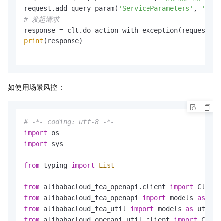
request.add_query_param(
'ServiceParameters'
, 
'入参
# 发起请求
print
(response)

如使用场景风控：
# -*- coding: utf-8 -*-
import
import
 sys

from
 typing 
import
List
from
 alibabacloud_tea_openapi.client 
import
 Client
from
 alibabacloud_tea_openapi 
import
 models 
as
from
 alibabacloud_tea_util 
import
 models 
as
from
 alibabacloud_openapi_util.client 
import
 Clien