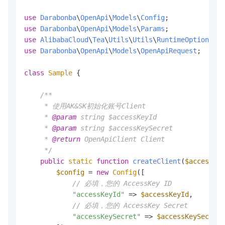
use
Darabonba
\
OpenApi
\
Models
\
Config
use
Darabonba
\
OpenApi
\
Models
\
Params
use
AlibabaCloud
\
Tea
\
Utils
\
Utils
\
RuntimeOptions
use
Darabonba
\
OpenApi
\
Models
\
OpenApiRequest
;

class
Sample
{

/**

     * 使用AK&SK初始化账号Client

     * 
@param
 string $accessKeyId

     * 
@param
 string $accessKeySecret

     * 
@return
 OpenApiClient Client

     */
public
static
function
createClient
(
$accessKey
$config
 = 
new
Config
([

// 必填，您的 AccessKey ID
"accessKeyId"
 => 
$accessKeyId
,

// 必填，您的 AccessKey Secret
"accessKeySecret"
 => 
$accessKeySecret