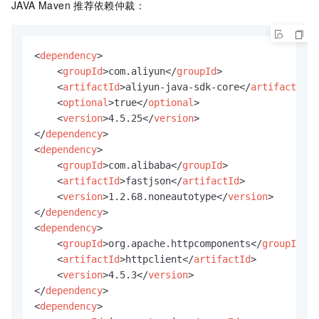
JAVA Maven
推荐依赖仲裁：
<
dependency
>
<
groupId
>
com.aliyun
</
groupId
>
<
artifactId
>
aliyun-java-sdk-core
</
artifactId
>
<
optional
>
true
</
optional
>
<
version
>
4.5.25
</
version
>
</
dependency
>
<
dependency
>
<
groupId
>
com.alibaba
</
groupId
>
<
artifactId
>
fastjson
</
artifactId
>
<
version
>
1.2.68.noneautotype
</
version
>
</
dependency
>
<
dependency
>
<
groupId
>
org.apache.httpcomponents
</
groupId
>
<
artifactId
>
httpclient
</
artifactId
>
<
version
>
4.5.3
</
version
>
</
dependency
>
<
dependency
>