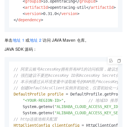
<
groupId
>
io.opentracing
</
groupId
>
<
artifactId
>
opentracing-util
</
artifactId
>
<
version
>
0.31.0
</
version
>
</
dependency
>
单击
地址
1
或
地址
2
访问
JAVA Maven
仓库。
JAVA SDK
源码：
// 阿里云账号AccessKey拥有所有API的访问权限，建议您使
// 强烈建议不要把AccessKey ID和AccessKey Sec
// 本示例通过从环境变量中读取账号的RAM用户AccessKey，来实现A
// 创建DefaultAcsClient实例并初始化，仅需初始化一遍
DefaultProfile
profile
=
 DefaultProfile.getProfile
"<YOUR-REGION-ID>"
,          
// 地域ID 推荐用 cn
    System.getenv(
"ALIBABA_CLOUD_ACCESS_KEY_ID"
),
    System.getenv(
"ALIBABA_CLOUD_ACCESS_KEY_SECRET
// http连接池相关配置
HttpClientConfig
clientConfig
=
 HttpClientConfig.g