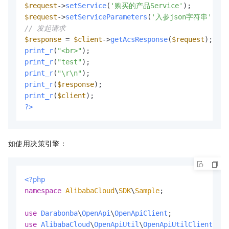
$request
->
setService
(
'购买的产品Service'
$request
->
setServiceParameters
(
'入参json字符串'
// 发起请求
$response
 = 
$client
->
getAcsResponse
(
$request
print_r
(
"<br>"
print_r
(
"test"
print_r
(
"\r\n"
print_r
(
$response
print_r
(
$client
?>
如使用决策引擎：
<?php
namespace
AlibabaCloud
\
SDK
\
Sample
;

use
Darabonba
\
OpenApi
\
OpenApiClient
use
AlibabaCloud
\
OpenApiUtil
\
OpenApiUtilClient
;
