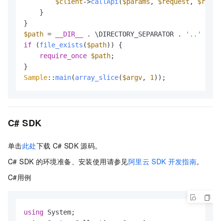
$client
->
callApi
(
$params
, 
$request
, 
$runti
    }

$path
 = 
__DIR__
 . \DIRECTORY_SEPARATOR . 
'..'
 . \D
if
 (
file_exists
(
$path
)) {

require_once
$path
;

Sample
::
main
(
array_slice
(
$argv
, 
1
));
C# SDK
单击
此处
下载
C# SDK
源码。
C# SDK
的环境准备、安装使用请参见
阿里云
SDK
开发指南
。
C#用例
using