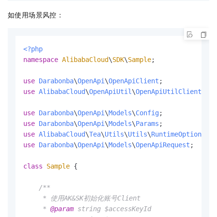
如使用场景风控：
<?php
namespace
AlibabaCloud
\
SDK
\
Sample
;

use
Darabonba
\
OpenApi
\
OpenApiClient
use
AlibabaCloud
\
OpenApiUtil
\
OpenApiUtilClient
;

use
Darabonba
\
OpenApi
\
Models
\
Config
use
Darabonba
\
OpenApi
\
Models
\
Params
use
AlibabaCloud
\
Tea
\
Utils
\
Utils
\
RuntimeOptions
use
Darabonba
\
OpenApi
\
Models
\
OpenApiRequest
;

class
Sample
{

/**

     * 使用AK&SK初始化账号Client

     * 
@param
 string $accessKeyId
