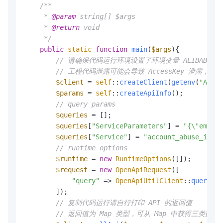
/**

     * 
@param
 string[] $args

     * 
@return
 void

     */
public
static
function
main
(
$args
)
{

// 请确保代码运行环境设置了环境变量 ALIBABA_CLOUD_AC
// 工程代码泄露可能会导致 AccessKey 泄露
$client
 = 
self
::
createClient
(
getenv
(
"ALIBA
$params
 = 
self
::
createApiInfo
();

// query params
$queries
 = [];

$queries
[
"ServiceParameters"
] = 
"{\"email\
$queries
[
"Service"
] = 
"account_abuse_intl_
// runtime options
$runtime
 = 
new
RuntimeOptions
([]);

$request
 = 
new
OpenApiRequest
([

"query"
 => 
OpenApiUtilClient
::
query
(
$q
        ]);

// 复制代码运行请自行打印 API 的返回值
// 返回值为 Map 类型，可从 Map 中获得三类数据：响