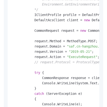
                Environment.GetEnvironmentVariable
            */
            IClientProfile profile = DefaultProfil
            DefaultAcsClient client = 
new
 DefaultA
            CommonRequest request = 
new
 CommonRequ
            request.Method = MethodType.POST;

            request.Domain = 
"saf.cn-hangzhou.aliy
            request.Version = 
"2019-05-21"
;

            request.Action = 
"ExecuteRequest"
;

// request.Protocol = ProtocolType.HTT
try
 {

                CommonResponse response = client.G
                Console.WriteLine(System.Text.Enco
            }

catch
 (ServerException e)

            {

                Console.WriteLine(e);
