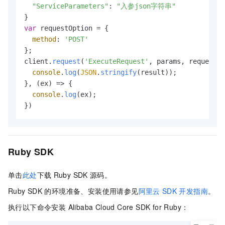
"ServiceParameters"
: 
"入参json字符串"
var
 requestOption = {

method
: 
'POST'
};

client.
request
(
'ExecuteRequest'
, params, requestOp
console
.
log
(
JSON
.
stringify
(result));

}, 
(
ex
) =>
 {

console
.
log
(ex);

})
Ruby SDK
单击
此处
下载
Ruby SDK
源码。
Ruby SDK
的环境准备、安装使用请参见
阿里云
SDK
开发指南
。
执行以下命令安装 Alibaba Cloud Core SDK for Ruby：