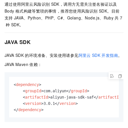
通过使用阿里云风险识别
SDK，调用方无需关注签名验证以及
Body
格式构建等繁琐的事情，推荐您使用风险识别
SDK。目前
支持
JAVA、Python、PHP、C#、Golang、Node.js、Ruby
共
7
种
SDK。
JAVA SDK
JAVA SDK
的环境准备、安装使用请参见
阿里云
SDK
开发指南
。
JAVA Maven
依赖：
<
dependency
>
<
groupId
>
com.aliyun
</
groupId
>
<
artifactId
>
aliyun-java-sdk-saf
</
artifactId
>
<
version
>
3.0.1
</
version
>
</
dependency
>