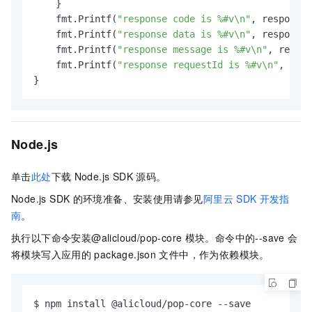
    }

    fmt.Printf(
"response code is %#v\n"
, response.
    fmt.Printf(
"response data is %#v\n"
, response.
    fmt.Printf(
"response message is %#v\n"
, respon
    fmt.Printf(
"response requestId is %#v\n"
, resp
}
Node.js
单击
此处
下载
Node.js SDK
源码。
Node.js SDK
的环境准备、安装使用请参见
阿里云
SDK
开发指
南
。
执行以下命令安装@alicloud/pop-core
模块。命令中的--save
会
将模块写入应用的
package.json
文件中，作为依赖模块。
$ npm install @alicloud/pop-core --save