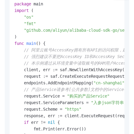
package
import
 (

"os"
"fmt"
"github.com/aliyun/alibaba-cloud-sdk-go/servic
func
main
()
 {

// 阿里云账号AccessKey拥有所有API的访问权限，建
// 强烈建议不要把AccessKey ID和AccessKey 
// 本示例通过从环境变量中读取账号的RAM用户AccessKey，来
    client, err := saf.NewClientWithAccessKey(
"cn-
    request := saf.CreateExecuteRequestRequest()

    endpoints.AddEndpointMapping(
"cn-shanghai"
, 
"s
// 产品Service请参考[公共参数]文档中的Service字
    request.Service = 
"购买的产品Service"
    request.ServiceParameters = 
"入参json字符串"
    request.Scheme = 
"https"
    response, err := client.ExecuteRequest(request
if
 err != 
nil
 {

        fmt.Print(err.Error())
