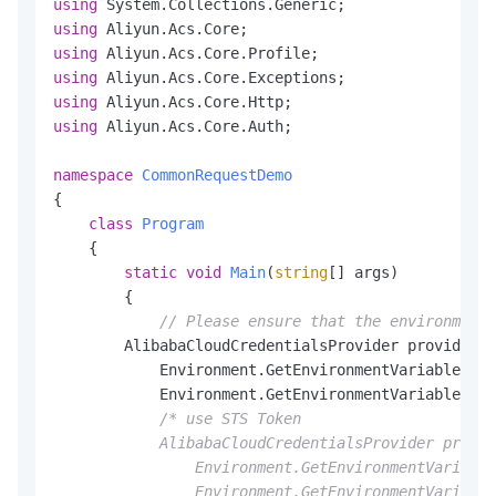
using
using
using
using
using
using
 Aliyun.Acs.Core.Auth;

namespace
CommonRequestDemo
{

class
Program
    {

static
void
Main
(
string
[] args
)
        {

// Please ensure that the environment 
        AlibabaCloudCredentialsProvider provider =
            Environment.GetEnvironmentVariable(
"AL
            Environment.GetEnvironmentVariable(
"AL
/* use STS Token

            AlibabaCloudCredentialsProvider provid
                Environment.GetEnvironmentVariable
                Environment.GetEnvironmentVariable