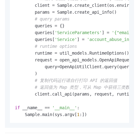
        client = Sample.create_client(os.environ[
'
        params = Sample.create_api_info()

# query params
        queries = {}

        queries[
'ServiceParameters'
] = 
'{"email":"
        queries[
'Service'
] = 
'account_abuse_intl_p
# runtime options
        runtime = util_models.RuntimeOptions()

        request = open_api_models.OpenApiRequest(

            query=OpenApiUtilClient.query(queries)

        )

# 复制代码运行请自行打印 API 的返回值
# 返回值为 Map 类型，可从 Map 中获得三类数据：响应
        client.call_api(params, request, runtime)

if
 __name__ == 
'__main__'
:

    Sample.main(sys.argv[
1
:])