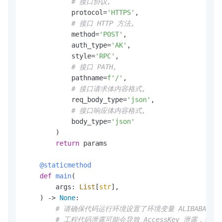
# 接口协议,
            protocol=
'HTTPS'
,

# 接口 HTTP 方法,
            method=
'POST'
,

            auth_type=
'AK'
,

            style=
'RPC'
,

# 接口 PATH,
            pathname=
f'/'
,

# 接口请求体内容格式,
            req_body_type=
'json'
,

# 接口响应体内容格式,
            body_type=
'json'
        )

return
 params

    @staticmethod
def
main
(
        args: 
List
[
str
],

) -> 
None
:

# 请确保代码运行环境设置了环境变量 ALIBABA_CLOUD_ACC
# 工程代码泄露可能会导致 AccessKey 泄露，