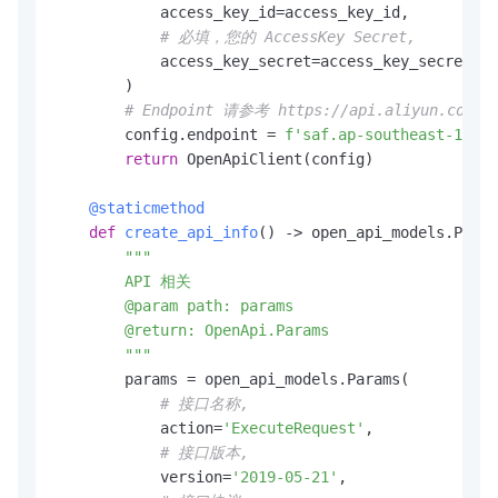
            access_key_id=access_key_id,

# 必填，您的 AccessKey Secret,
            access_key_secret=access_key_secret

        )

# Endpoint 请参考 https://api.aliyun.com/pr
        config.endpoint = 
f'saf.ap-southeast-1.ali
return
 OpenApiClient(config)

    @staticmethod
def
create_api_info
() -> open_api_models.Param
"""

        API 相关

        @param path: params

        @return: OpenApi.Params

        """
        params = open_api_models.Params(

# 接口名称,
            action=
'ExecuteRequest'
,

# 接口版本,
            version=
'2019-05-21'
,
