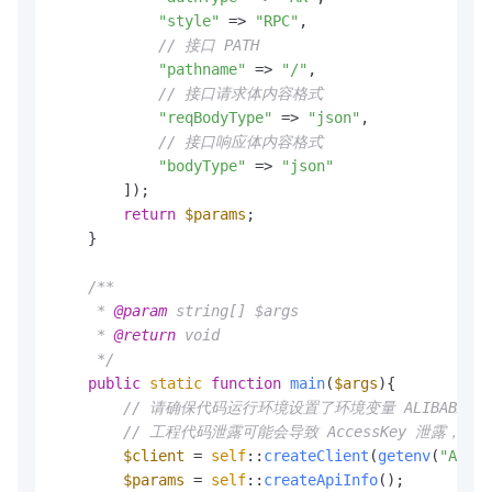
"style"
 => 
"RPC"
,

// 接口 PATH
"pathname"
 => 
"/"
,

// 接口请求体内容格式
"reqBodyType"
 => 
"json"
,

// 接口响应体内容格式
"bodyType"
 => 
"json"
        ]);

return
$params
;

    }

/**

     * 
@param
 string[] $args

     * 
@return
 void

     */
public
static
function
main
(
$args
)
{

// 请确保代码运行环境设置了环境变量 ALIBABA_CLOUD_AC
// 工程代码泄露可能会导致 AccessKey 泄露
$client
 = 
self
::
createClient
(
getenv
(
"ALIBA
$params
 = 
self
::
createApiInfo
();
