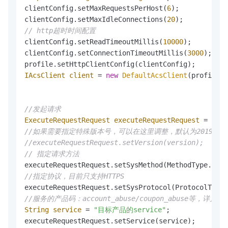
clientConfig.setMaxRequestsPerHost(
6
);

clientConfig.setMaxIdleConnections(
20
// http超时时间配置
clientConfig.setReadTimeoutMillis(
10000
);

clientConfig.setConnectionTimeoutMillis(
3000
);

IAcsClient
client
=
new
DefaultAcsClient
(profile);

//发起请求
ExecuteRequestRequest
executeRequestRequest
=
new
//如果需要指定特殊版本号，可以在这里调整，默认为2019-05-
//executeRequestRequest.setVersion(version);
// 指定请求方法
//指定协议，目前只支持HTTPS
//服务的产品码：account_abuse/coupon_abuse等，详见
String
service
=
"目标产品的service"
;

executeRequestRequest.setService(service);
