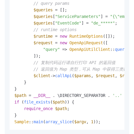
// query params
$queries
 = [];

$queries
[
"ServiceParameters"
] = 
"{\"email\
$queries
[
"EventCode"
] = 
"de_*****"
;

// runtime options
$runtime
 = 
new
RuntimeOptions
([]);

$request
 = 
new
OpenApiRequest
([

"query"
 => 
OpenApiUtilClient
::
query
(
$q
        ]);

// 复制代码运行请自行打印 API 的返回值
// 返回值为 Map 类型，可从 Map 中获得三类数据：响
$client
->
callApi
(
$params
, 
$request
, 
$runti
    }

$path
 = 
__DIR__
 . \DIRECTORY_SEPARATOR . 
'..'
 . \D
if
 (
file_exists
(
$path
)) {

require_once
$path
;

Sample
::
main
(
array_slice
(
$argv
, 
1
));