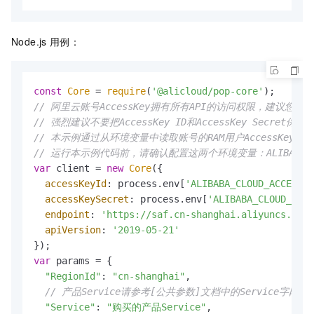
Node.js
用例：
const
Core
 = 
require
(
'@alicloud/pop-core'
// 阿里云账号AccessKey拥有所有API的访问权限，建议您使
// 强烈建议不要把AccessKey ID和AccessKey Sec
// 本示例通过从环境变量中读取账号的RAM用户AccessKey，
// 运行本示例代码前，请确认配置这两个环境变量：ALIBABA_CLOUD_AC
var
 client = 
new
Core
({

accessKeyId
: process.
env
[
'ALIBABA_CLOUD_ACCESS_K
accessKeySecret
: process.
env
[
'ALIBABA_CLOUD_ACCE
endpoint
: 
'https://saf.cn-shanghai.aliyuncs.com'
apiVersion
: 
'2019-05-21'
var
 params = {

"RegionId"
: 
"cn-shanghai"
,

// 产品Service请参考[公共参数]文档中的Service字段描
"Service"
: 
"购买的产品Service"
,
