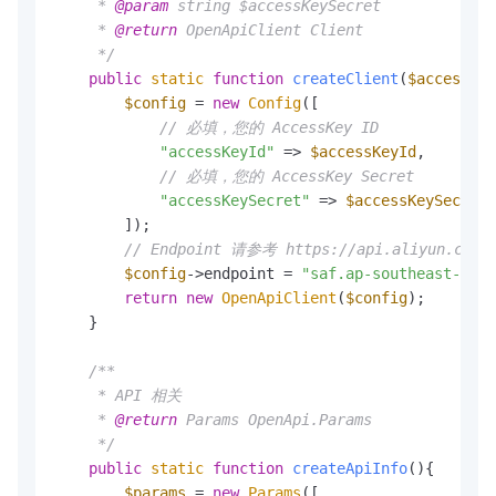
     * 
@param
 string $accessKeySecret

     * 
@return
 OpenApiClient Client

     */
public
static
function
createClient
(
$accessKey
$config
 = 
new
Config
([

// 必填，您的 AccessKey ID
"accessKeyId"
 => 
$accessKeyId
,

// 必填，您的 AccessKey Secret
"accessKeySecret"
 => 
$accessKeySecret
        ]);

// Endpoint 请参考 https://api.aliyun.com/p
$config
->endpoint = 
"saf.ap-southeast-1.al
return
new
OpenApiClient
(
$config
);

    }

/**

     * API 相关

     * 
@return
 Params OpenApi.Params

     */
public
static
function
createApiInfo
(
)
{

$params
 = 
new
Params
([
