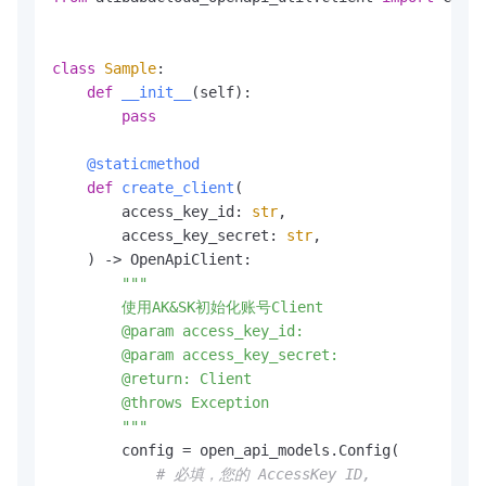
class
Sample
:

def
__init__
(
self
):

pass
    @staticmethod
def
create_client
(
        access_key_id: 
str
,

        access_key_secret: 
str
,

) -> OpenApiClient:

"""

        使用AK&SK初始化账号Client

        @param access_key_id:

        @param access_key_secret:

        @return: Client

        @throws Exception

        """
        config = open_api_models.Config(

# 必填，您的 AccessKey ID,