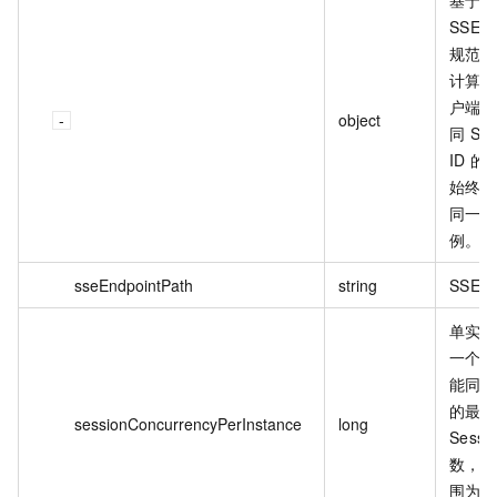
基于 
SSE 
规范
计算
户端
object
同 Ses
ID 的
始终
同一
例。
sseEndpointPath
string
SSE 
单实
一个
能同
的最
sessionConcurrencyPerInstance
long
Sessi
数，
围为[1