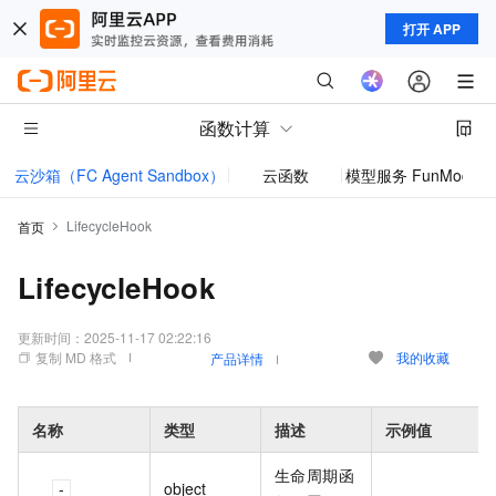
打开 APP
函数计算
云沙箱（FC Agent Sandbox）
云函数
模型服务 FunModel
LifecycleHook
首页
LifecycleHook
更新时间：
2025-11-17 02:22:16
复制 MD 格式
我的收藏
产品详情
名称
类型
描述
示例值
生命周期函
object