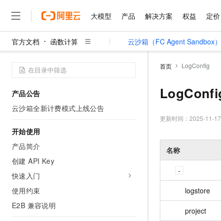
大模型
产品
解决方案
权益
定价
官方文档
函数计算
云沙箱（FC Agent Sandbox
大模型
产品
解决方案
权益
定价
云市场
伙伴
服务
了解阿里云
精选产品
精选解决方案
普惠上云
产品定价
精选商城
成为销售伙伴
售前咨询
为什么选择阿里云
千问AI平台
LogConfig
首页
了解云产品的定价详情
大模型服务平台百炼
千问办公，解锁你的工作
普惠上云 官方力荐
分销伙伴
在线服务
网站建设
什么是云计算
大
大模型服务与应用平台
企业级Agent产品，直接
云服务器38元/年起，超
LogConfi
产品公告
咨询伙伴
多端小程序
技术领先
云上成本管理
售后服务
千问大模型
Agency Agents：拥
官方推荐返现计划
大模型
云沙箱全新计费模式上线公告
大模型
精选产品
精选解决方案
Salesforce 国际版订阅
稳定可靠
管理和优化成本
多元化、高性能、安全可靠
推荐新用户得奖励，单订单
更新时间：
2025-11-17
销售伙伴合作计划
自助服务
友盟天域
安全合规
人工智能与机器学习
AI
开始使用
文本生成
无影云电脑
HappyHorse 打造一
云工开物
无影生态合作计划
在线服务
产品简介
观测云
分析师报告
随时随地安全接入的云上超
高校专属算力普惠，学生认
名称
计算
互联网应用开发
Qwen3.8-Max
HOT
Salesforce On Alibaba C
工单服务
创建 API Key
智能体时代全能旗舰模型
Tuya 物联网平台阿里云
研究报告与白皮书
云解析DNS
快速拥有专属 OpenClaw
Consulting Partner 合
大数据
容器
快速入门
免费试用
短信专区
蓝凌 OA
Qwen3.7-Plus
AI 大模型销售与服务生
使用约束
现代化应用
logstore
存储
天池大赛
能看、能想、能动手的多模
云原生大数据计算服务 Max
解决方案免费试用 新老
电子合同
E2B 兼容说明
面向分析的企业级SaaS模
最高领取价值200元试用
安全
project
网络与CDN
AI 算法大赛
Qwen3-VL-Plus
畅捷通