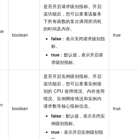
服务生态伙伴
视觉 Coding、空间感知、多模态思考等全面升级
1M上下文，专为长程任务能力而生
云工开物
企业应用
Night Plan 支持 Qwen 3.8-Max
AI 办公
NEW
是否开启请求级别指标。开启
Red Hat
30+ 款产品免费体验
夜间 5 折，Qwen/Meoo/TokenPlan 客户专享
AI智能应用
该功能后，您可以查看该服务
科研合作
ERP
堂（旗舰版）
SUSE
下所有函数的某次调用所消耗
智能客服
AI 应用构建
大模型原生
的时间及内存。
CRM
ue
2个月
自动承接线索
boolean
true
建站小程序
false
：表示关闭请求级别指
Qoder
大模型服务平台百炼-应用模版
OA 办公系统
HOT
NEW
标。
面向真实软件
个人版上线、团队版降价；千问3.8-Max首发发尝鲜
丰富多元化的应用模版和解决方案
力提升
财税管理
模板建站
true
：默认值，表示开启请
万有无界
大模型服务平台百炼-智能体
求级别指标。
400电话
定制建站
的模型效果
灵活可视化地构建企业级 Agent
方案
广告营销
模板小程序
是否开启实例级别指标。开启
秒悟
人工智能平台 PAI
该功能后，您可以查看实例级
定制小程序
云端极速 AI 
新一代 AI 视频生成模型，深度适配广告营销等场景
AI Native 的算法工程平台，一站式完成建模、训练、推理服务部署
别的 CPU 使用情况、内存使用
APP 开发
情况、实例网络情况和实例内
an
请求数等核心指标信息。
建站系统
boolean
true
false
：默认值，表示关闭实
AI 应用
例级别指标。
10分钟微调：让0.6B模型媲美235B模型
多模态数据信
依托云原生高可用架构,实现Dify私有化部署
用1%尺寸在特定领域达到大模型90%以上效果
true
：表示开启实例级别指