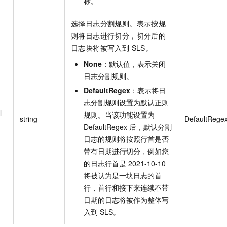
标。
一个 AI 助手
即刻拥有 DeepSeek-R1 满血版
超强辅助，Bol
在企业官网、通讯软件中为客户提供 AI 客服
多种方案随心选，轻松解锁专属 DeepSeek
选择日志分割规则。表示按规
则将日志进行切分，切分后的
日志块将被写入到 SLS。
None
：默认值，表示关闭
日志分割规则。
DefaultRegex
：表示将日
志分割规则设置为默认正则
l
规则。当该功能设置为
string
DefaultRege
DefaultRegex 后，默认分割
日志的规则将按照行首是否
带有日期进行切分，例如您
的日志行首是 2021-10-10
将被认为是一块日志的首
行，首行和接下来连续不带
日期的日志将被作为整体写
入到 SLS。