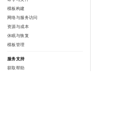
模板构建
网络与服务访问
资源与成本
休眠与恢复
模板管理
服务支持
获取帮助
支持地域
服务等级协议
服务条款
联系我们
为什么选择阿里云
大模型
产品和定
什么是云计算
千问大模型
全部产品