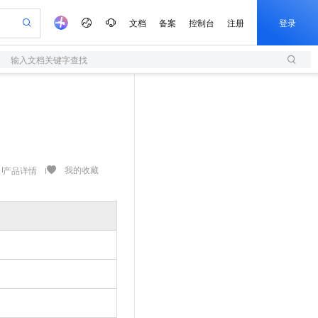
文档
备案
控制台
注册
登录
输入文档关键字查找
验
作计划
器
AI 活动
专业服务
服务伙伴合作计划
开发者社区
加入我们
服务平台百炼
阿里云 OPC 创新助力计划
一站式生成采购清单，支持单品或批量购买
S
io：打造专属 AI 语音助手
S产品伙伴计划（繁花）
峰会
造的大模型服务与应用开发平台
轻量应用服务器
一句话生成原生可编辑精美 PPT 文稿
AI 生产力先锋
Al MaaS 服务伙伴赋能合作
域名
博文
Careers
至高可申请百万元
性可伸缩的云计算服务
开启高性价比 AI 编程新体验
Qwen-Audio-3.0-Realtime 端到端实时语音角色扮演
输入一句话想法, 轻松生成专业的 PPT
先锋实践拓展 AI 生产力的边界
快速构建应用程序和网站，即刻迈出上云第一步
Token 补贴，五大权
计划
海大会
伙伴信用分合作计划
商标
问答
社会招聘
益加速 OPC 成功
S
eek-V4-Pro
数字证书管理服务（原SSL证书）
一键部署幻兽帕鲁游戏服务器
飞天发布时刻
HOT
划
备案
电子书
校园招聘
pSeek-V4-Pro
视频创作，一键激活电商全链路生产力
全托管，含MySQL、PostgreSQL、SQL Server、MariaDB多引擎
实现全站HTTPS，呈现可信的WEB访问
一键购买专属联机服务器，轻松开启游戏
所见，即是所愿
我的收藏
产品详情
更多支持
划
公司注册
镜像站
视频生成
语音识别与合成
专属 QwenPaw
短信服务
漫剧工坊：一站式动画创作平台
AI 实训营
HOT
合作伙伴培训与认证
划
上云迁移
的智能体编程平台
站生成，高效打造优质广告素材
从聊天伙伴进化为能主动干活的本地数字员工
快速生产连贯的高质量长漫剧
从基础到进阶，Agent 创客手把手教你
国内短信简单易用，安全可靠，秒级触达，全球覆盖200+国家和地区。
e-1.1-T2V
Qwen3-TTS-Flash
lScope
我要反馈
查询合作伙伴
畅细腻的高质量视频
离线语音合成大模型，多语言方言自适应，低延迟高稳定
n Alibaba Cloud ISV 合作
代维服务
olarDB
建企业门户网站
大数据开发治理平台 DataWorks
10 分钟搭建微信、支付宝小程序
创新加速
ope
登录合作伙伴管理后台
我要建议
站，无忧落地极速上线
以可视化方式快速构建移动和 PC 门户网站
100%兼容MySQL、PostgreSQL，兼容Oracle，支持集中和分布式
高效部署网站，快速应用到小程序
Data Agent 驱动的一站式 Data+AI 开发治理平台
e-1.1-I2V
Cosyvoice-V3-Flash
安全
畅自然，细节丰富
高表现力语音合成大模型，语音克隆听感自然
我要投诉
上云场景组合购
伴
边界网络安全防护产品
漫剧创作，剧本、分镜、视频高效生成
覆盖90%+业务场景，专享组合折扣价
2V
VPN
Fun-ASR