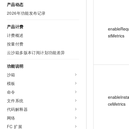
产品动态
AI 产品 免费试用
网络
安全
云开发大赛
Tableau 订阅
1亿+ 大模型 tokens 和 
2026年功能发布记录
可观测
入门学习赛
中间件
AI空中课堂在线直播课
140+云产品 免费试用
大模型服务
产品计费
上云与迁云
enableReq
产品新客免费试用，最长1
数据库
生态解决方案
计费概述
stMetrics
千问AI平台-Token Plan
企业出海
大模型ACA认证体验
大数据计算
按量付费
助力企业全员 AI 认知与能
行业生态解决方案
政企业务
云沙箱多版本订阅计划功能差异
媒体服务
千问AI平台-模型体验
开发者生态解决方案
在线体验全尺寸、多种模态
企业服务与云通信
功能说明
AI 开发和 AI 应用解决
Happy 系列大模型
沙箱
域名与网站
模板
终端用户计算
命令
enableInst
Serverless
文件系统
大模型解决方案
ceMetrics
代码解释器
开发工具
快速部署 Dify，高效搭建 
网络
迁移与运维管理
FC 扩展