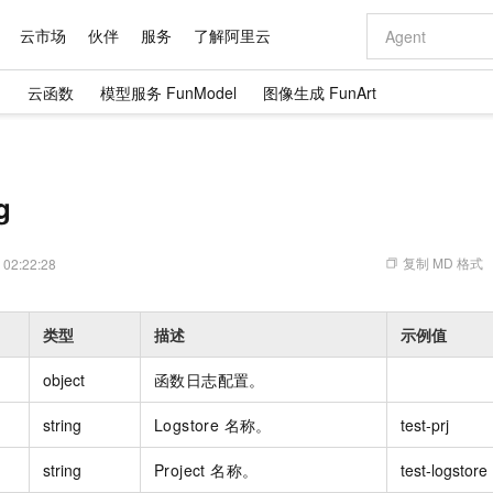
云市场
伙伴
服务
了解阿里云
）
云函数
模型服务 FunModel
图像生成 FunArt
AI 特惠
数据与 API
成为产品伙伴
企业增值服务
最佳实践
价格计算器
AI 场景体
基础软件
产品伙伴合
阿里云认证
市场活动
配置报价
大模型
自助选配和估算价格
新方式
域名与网站
睿译宝，AI翻译排版一步到位
智启 AI 普惠权益
产品生态集成认证中心
企业支持计划
云上春晚
千问官方 MaaS 平台，为开发者和 Agent 而生，新用户赠送 1 亿 + tokens 额度
云服务器 EC
Qwen Aud
AI Coding
阿里云Maa
2026 阿里云
为企业打
数据集
Windows
大模型认证
模型
NEW
NEW
交付可用成果
值低价云产品抢先购
提供智能易用的域名与建站服务
上传文档即自动完成翻译和格式还原
至高享 1亿+免费 tokens，加速 Al 应用落地
安全可靠、弹
智能编程，一键
g
产品生态伙伴
专家技术服务
云上奥运之旅
弹性计算合作
阿里云中企出
手机三要素
宝塔 Linux
全部认证
价格优势
有专属领域专家
对象存储 OSS
GLM-5.2：长任务时代开源旗舰模型
阿里云 OPC 创新助力计划
云数据库 RD
即刻拥有 DeepS
AI 电商营销
产品生态伙伴工作台
企业增值服务台
云栖战略参考
云存储合作计
云栖大会
身份实名认证
CentOS
训练营
推动算力普惠，释放技术红利
的大模型服务
最高返9万
多领域专家智能体,一键组建 AI 虚拟交付团队
至高百万元 Token 补贴，加速一人公司成长
稳定、安全、高性价比、高性能的云存储服务
真正可用的 1M 上下文,一次完成代码全链路开发
轻松解锁专属 Dee
从图文生成到
复制 MD 格式
 02:22:28
云上的中国
数据库合作计
活动全景
短信
Docker
图片和
站式影视创作平台
人工智能平台 PAI
Hermes Agent，打造自进化智能体
Token Plan 模型订阅计划
Qoder
5 分钟轻松部署
AI 广告创作
企业成长
大模型
NEW
信息公告
看见新力量
云网络合作计
OCR 文字识别
JAVA
级电脑
证享300元代金券
可视化编排打通从文字构思到成片全链路闭环
一站式AI开发、训练和推理服务
自主进化，持久记忆，越用越聪明
Qwen3.8-Max 首发尝鲜，限时加量 10 倍，夜间低至2折
面向真实软件
图文、视频一
类型
描述
示例值
Kimi-K3
HappyHors
NEW
魔搭 Mode
loud
服务实践
官网公告
Kimi 最新旗舰模型，长程编程与推理利器
让文字生成流
金融模力时刻
Salesforce O
版
发票查验
全能环境
Qoder CN
Claude Code + GStack 打造工程团队
千问办公，限时限量积分加倍
云原生数据库 P
低代码高效构
AI 建站
NEW
作计划
object
函数日志配置。
计划
创新中心
魔搭 ModelSc
健康状态
让AI从“聊天伙伴”进化为能干活的“数字员工”
覆盖公网/内网、递归/权威、移动APP等全场景解析服务
安装技能 GStack，拥有专属 AI 工程团队
你的AI工作搭子，覆盖日常办公高频场景
基于千问大模型等，支持代码智能生成、研发智能问答
0 代码专业建
客户案例
天气预报查询
操作系统
Deepseek-v4-pro
HappyHors
态合作计划
string
Logstore 名称。
test-prj
态智能体模型
旗舰 MoE 大模型，百万上下文与顶尖推理能力
图生视频，流
Compute
同享
容器服务 Kubernetes 版 ACK
万小智 AI 建站低至 15元/月
云防火墙
AI 短剧/漫剧
快递物流查询
WordPress
成为服务伙
高校合作
式云数据仓库
点，立即开启云上创新
提供一站式管理容器应用的 K8s 服务
送.CN域名，送备案服务码
云原生的云上
AI助力短剧
string
Project 名称。
test-logstore
GLM-5.2
Wan2.7-T
Ubuntu