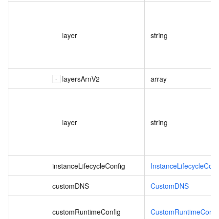
layer
string
layersArnV2
array
layer
string
instanceLifecycleConfig
InstanceLifecycleConf
customDNS
CustomDNS
customRuntimeConfig
CustomRuntimeConfi