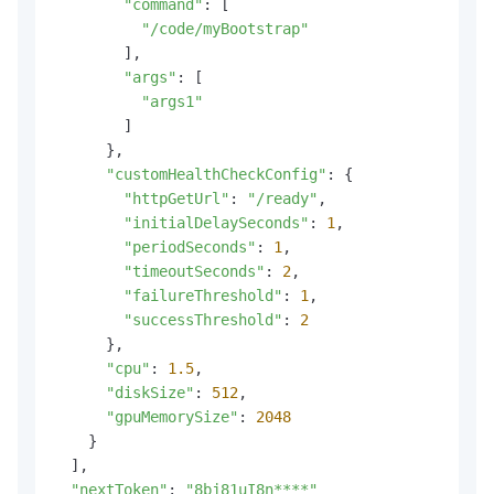
"command"
: [

"/code/myBootstrap"
        ],

"args"
: [

"args1"
        ]

      },

"customHealthCheckConfig"
: {

"httpGetUrl"
: 
"/ready"
,

"initialDelaySeconds"
: 
1
,

"periodSeconds"
: 
1
,

"timeoutSeconds"
: 
2
,

"failureThreshold"
: 
1
,

"successThreshold"
: 
2
      },

"cpu"
: 
1.5
,

"diskSize"
: 
512
,

"gpuMemorySize"
: 
2048
    }

  ],

"nextToken"
: 
"8bj81uI8n****"