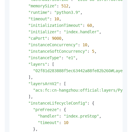
"memorySize"
: 
512
,

"runtime"
: 
"python3.9"
,

"timeout"
: 
10
,

"initializationTimeout"
: 
60
,

"initializer"
: 
"index.handler"
,

"caPort"
: 
9000
,

"instanceConcurrency"
: 
10
,

"instanceSoftConcurrency"
: 
5
,

"instanceType"
: 
"e1"
,

"layers"
: [

"02f81d283888f5ec63442a88fe82b260#Layer-na
      ],

"layersArnV2"
: [

"acs:fc:cn-hangzhou:official:layers/Python
      ],

"instanceLifecycleConfig"
: {

"preFreeze"
: {

"handler"
: 
"index.preStop"
,

"timeout"
: 
10
        },
