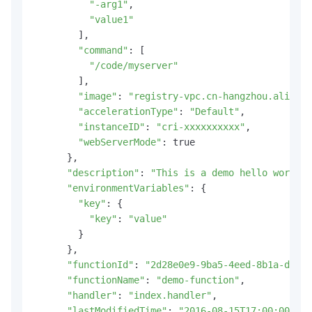
"-arg1"
,

"value1"
        ],

"command"
: [

"/code/myserver"
        ],

"image"
: 
"registry-vpc.cn-hangzhou.aliyunc
"accelerationType"
: 
"Default"
,

"instanceID"
: 
"cri-xxxxxxxxxx"
,

"webServerMode"
: true

      },

"description"
: 
"This is a demo hello world f
"environmentVariables"
: {

"key"
: {

"key"
: 
"value"
        }

      },

"functionId"
: 
"2d28e0e9-9ba5-4eed-8b1a-d3d9c
"functionName"
: 
"demo-function"
,

"handler"
: 
"index.handler"
,

"lastModifiedTime"
: 
"2016-08-15T17:00:00.000