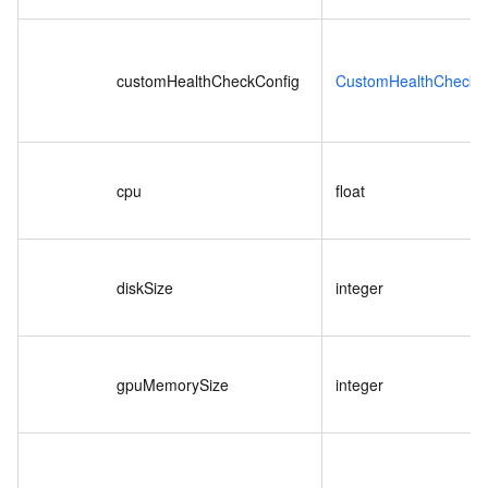
customHealthCheckConfig
CustomHealthCheckC
cpu
float
diskSize
integer
gpuMemorySize
integer