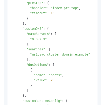
"preStop"
: {

"handler"
: 
"index.preStop"
,

"timeout"
: 
10
        }

      },

"customDNS"
: {

"nameServers"
: [

"8.8.x.x"
        ],

"searches"
: [

"ns1.svc.cluster-domain.example"
        ],

"dnsOptions"
: [

          {

"name"
: 
"ndots"
,

"value"
: 
2
          }

        ]

      },

"customRuntimeConfig"
: {
