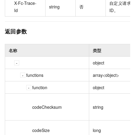
X-Fc-Trace-
自定义请求
string
否
Id
ID。
返回参数
名称
类型
object
functions
array<object>
function
object
codeChecksum
string
codeSize
long