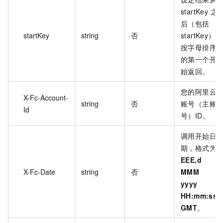
startKey 之
后（包括
startKey
string
否
startKey）
按字母排序
的第一个开
始返回。
您的阿里云
X-Fc-Account-
string
否
账号（主账
Id
号）ID。
调用开始日
期，格式为
EEE,d
X-Fc-Date
string
否
MMM
yyyy
HH:mm:ss
GMT
。