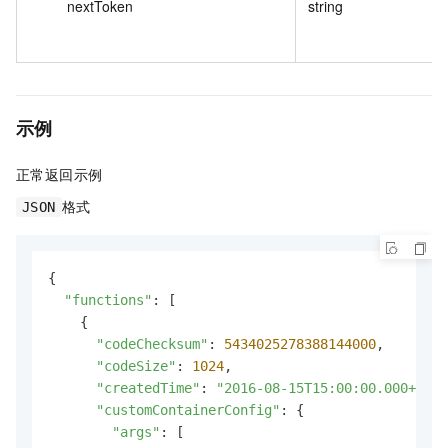
nextToken
string
示例
正常返回示例
格式
JSON
{

"functions"
: [

    {

"codeChecksum"
: 
5434025278388144000
,

"codeSize"
: 
1024
,

"createdTime"
: 
"2016-08-15T15:00:00.000+0000
"customContainerConfig"
: {

"args"
: [
