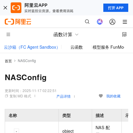
打开 APP
函数计算
云沙箱（FC Agent Sandbox）
云函数
模型服务 FunModel
NASConfig
首页
NASConfig
更新时间：
2025-11-17 02:22:51
复制 MD 格式
我的收藏
产品详情
名称
类型
描述
示
NAS 配
object