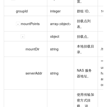
置。
groupId
integer
群组 ID。
100
挂载点列
mountPoints
array<object>
表。
object
挂载点。
本地挂载目
mountDir
string
/ho
录。
***-
uni
NAS 服务
serverAddr
string
han
器地址。
as.a
com
使用传输加
密方式挂
载。 说