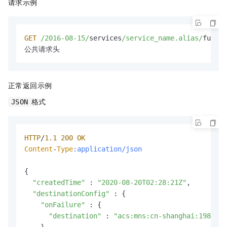
请求示例
GET
/2016-08-15/
services
/service_name.alias/
functi
公共请求头
正常返回示例
格式
JSON
HTTP
/
1.1
200
OK
Content
-
Type
:application/json
{

"createdTime"
 : 
"2020-08-20T02:28:21Z"
,

"destinationConfig"
 : {

"onFailure"
 : {

"destination"
 : 
"acs:mns:cn-shanghai:1986***
    },
