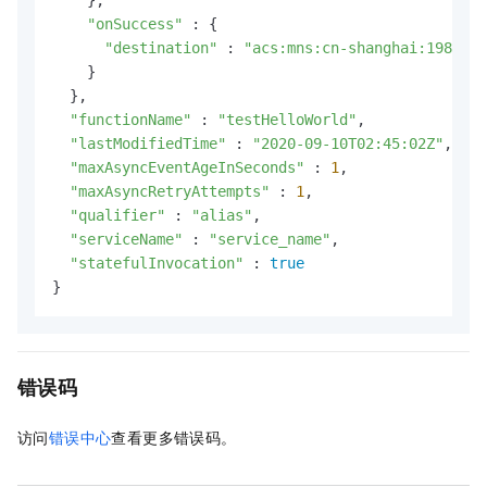
"onSuccess"
 : {

"destination"
 : 
"acs:mns:cn-shanghai:1986***
    }

  },

"functionName"
 : 
"testHelloWorld"
,

"lastModifiedTime"
 : 
"2020-09-10T02:45:02Z"
,

"maxAsyncEventAgeInSeconds"
 : 
1
,

"maxAsyncRetryAttempts"
 : 
1
,

"qualifier"
 : 
"alias"
,

"serviceName"
 : 
"service_name"
,

"statefulInvocation"
 : 
true
}
错误码
访问
错误中心
查看更多错误码。