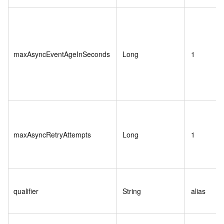
maxAsyncEventAgeInSeconds
Long
1
maxAsyncRetryAttempts
Long
1
qualifier
String
alias