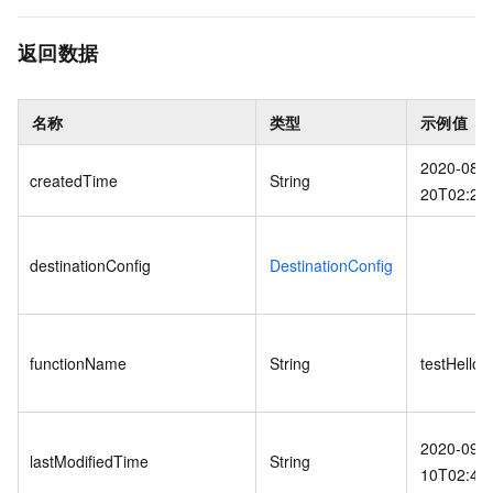
返回数据
名称
类型
示例值
2020-08-
createdTime
String
20T02:28
destinationConfig
DestinationConfig
functionName
String
testHelloW
2020-09-
lastModifiedTime
String
10T02:45