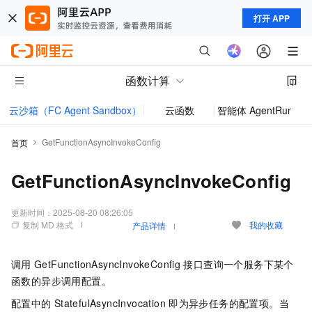
打开 APP
函数计算
云沙箱（FC Agent Sandbox）
云函数
智能体 AgentRun
模型
GetFunctionAsyncInvokeConfig
首页
GetFunctionAsyncInvokeConfig
更新时间：
2025-08-20 08:26:05
复制 MD 格式
我的收藏
产品详情
调用
GetFunctionAsyncInvokeConfig
接口查询一个服务下某个
函数的异步调用配置。
配置中的
StatefulAsyncInvocation
即为异步任务的配置项。当