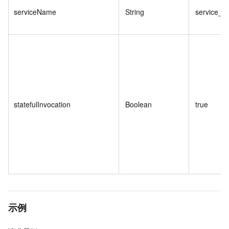
serviceName
String
service_
statefulInvocation
Boolean
true
示例