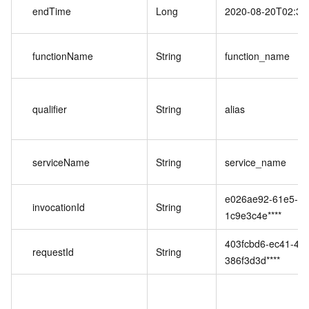
endTime
Long
2020-08-20T02:38
functionName
String
function_name
qualifier
String
alias
serviceName
String
service_name
e026ae92-61e5-47
invocationId
String
1c9e3c4e****
403fcbd6-ec41-401
requestId
String
386f3d3d****