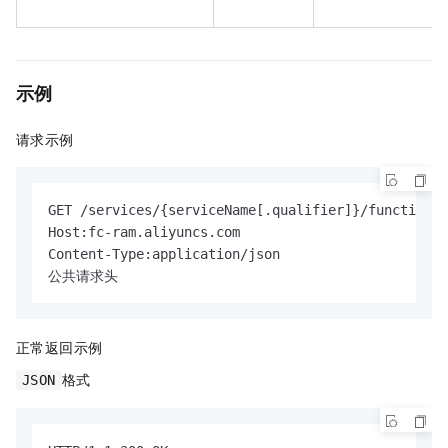
示例
请求示例
GET /services/{serviceName[.qualifier]}/functions/
Host:fc-ram.aliyuncs.com

Content-Type:application/json

公共请求头
正常返回示例
格式
JSON