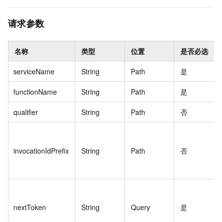
请求参数
名称
类型
位置
是否必选
serviceName
String
Path
是
functionName
String
Path
是
qualifier
String
Path
否
invocationIdPrefix
String
Path
否
nextToken
String
Query
是