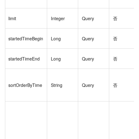
limit
Integer
Query
否
startedTimeBegin
Long
Query
否
startedTimeEnd
Long
Query
否
sortOrderByTime
String
Query
否