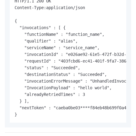
HTTP/1.1 200 OK

Content-Type:application/json

{

  "invocations" : [ {

    "functionName" : "function_name",

    "qualifier" : "alias",

    "serviceName" : "service_name",

    "invocationId" : "e026ae92-61e5-472f-b32d-1c9e
    "requestId" : "403fcbd6-ec41-401f-9fa7-386f3d3
    "status" : "Succeeded",

    "destinationStatus" : "Succeeded",

    "invocationErrorMessage" : "UnhandledInvocatio
    "InvocationPayload" : "hello world",

    "alreadyRetriedTimes" : 3

  } ],

  "nextToken" : "caeba0be03****f84eb48b699f0a4883"

}