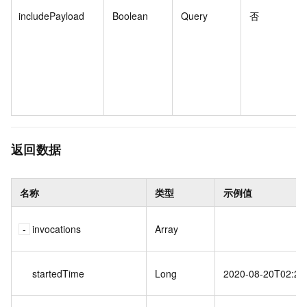
includePayload
Boolean
Query
否
返回数据
名称
类型
示例值
invocations
Array
startedTime
Long
2020-08-20T02:28