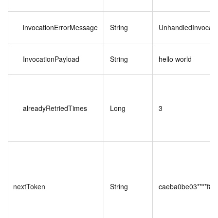
invocationErrorMessage
String
UnhandledInvocati
InvocationPayload
String
hello world
alreadyRetriedTimes
Long
3
nextToken
String
caeba0be03****f8