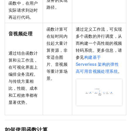
业务的实现
函数中，在用户
路径。
实际请求到达时
再运行代码。
函数计算
可
通过定义工作流，可实现
音视频处理
在短时间内
多个函数的并行调度，从
拉起大量计
而构建一个高性能的视频
算资源，非
转码系统。更多信息，请
通过结合
函数计
常适合图
参见
构建基于
算
和
云工作流
，
片、音视频
Serverless
架构的弹性
在可视化界面上
等重计算场
高可用音视频处理系统
。
编排业务流程。
景。
与传统方案相
比，性能、成本
和工程效率都有
显著优势。
如何使用函数计算