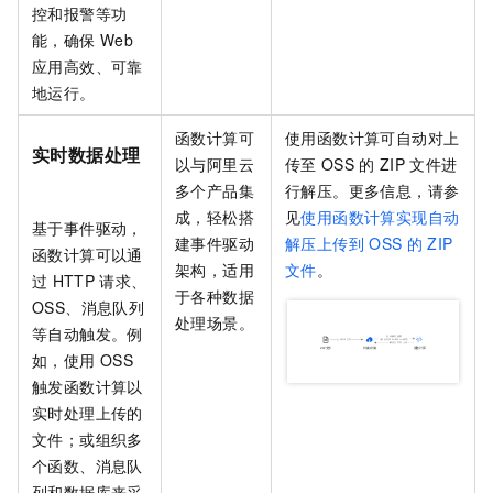
控和报警等功
能，确保
Web
应用高效、可靠
地运行。
函数计算
可
使用
函数计算
可自动对上
实时数据处理
以与阿里云
传至
OSS
的
ZIP
文件进
多个产品集
行解压。更多信息，请参
成，轻松搭
见
使用函数计算实现自动
基于事件驱动，
建事件驱动
解压上传到
OSS
的
ZIP
函数计算
可以通
架构，适用
文件
。
过
HTTP
请求、
于各种数据
OSS、消息队列
处理场景。
等自动触发。例
如，使用
OSS
触发函数计算以
实时处理上传的
文件；或组织多
个函数、消息队
列和数据库来采