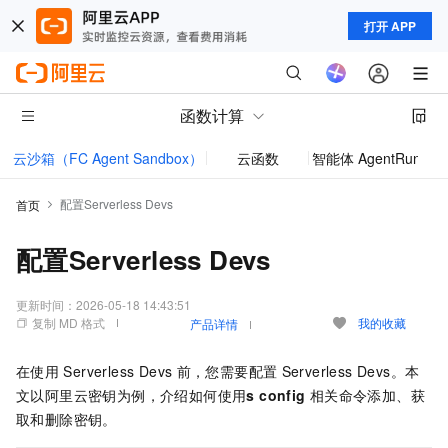
打开 APP
函数计算
云沙箱（FC Agent Sandbox）
云函数
智能体 AgentRun
模型
配置Serverless Devs
首页
配置Serverless Devs
更新时间：
2026-05-18 14:43:51
复制 MD 格式
我的收藏
产品详情
在使用
Serverless Devs
前，您需要配置
Serverless Devs。本
文以阿里云密钥为例，介绍如何使用
s config
相关命令添加、获
取和删除密钥。