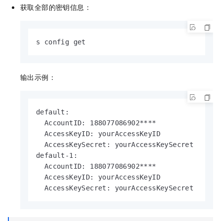
获取全部的密钥信息：
s config get
输出示例：
default:

  AccountID: 188077086902****

  AccessKeyID: yourAccessKeyID

  AccessKeySecret: yourAccessKeySecret

default-1:

  AccountID: 188077086902****

  AccessKeyID: yourAccessKeyID

  AccessKeySecret: yourAccessKeySecret