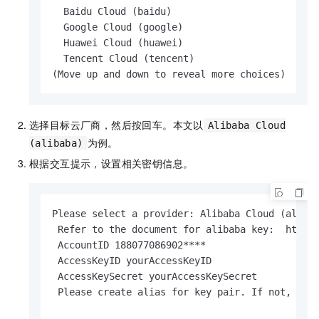
  Baidu Cloud (baidu)

  Google Cloud (google)

  Huawei Cloud (huawei)

  Tencent Cloud (tencent)

(Move up and down to reveal more choices)
选择目标云厂商，然后按回车。本文以
Alibaba Cloud
为例。
(alibaba)
根据交互提示，设置相关密钥信息。
Please select a provider: Alibaba Cloud (alibab
 Refer to the document for alibaba key:  http:/
 AccountID 188077086902****

 AccessKeyID yourAccessKeyID

 AccessKeySecret yourAccessKeySecret

 Please create alias for key pair. If not, plea