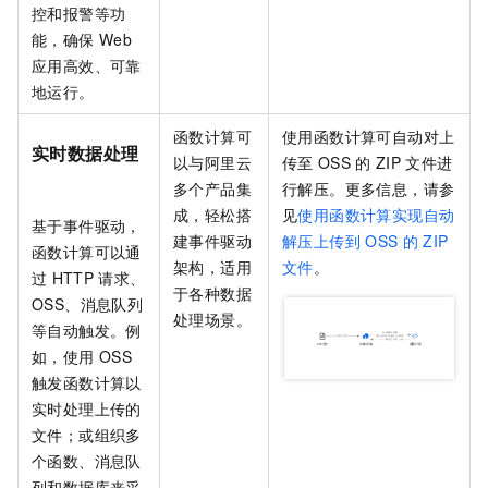
控和报警等功
能，确保
Web
应用高效、可靠
地运行。
函数计算
可
使用
函数计算
可自动对上
实时数据处理
以与阿里云
传至
OSS
的
ZIP
文件进
多个产品集
行解压。更多信息，请参
成，轻松搭
见
使用函数计算实现自动
基于事件驱动，
建事件驱动
解压上传到
OSS
的
ZIP
函数计算
可以通
架构，适用
文件
。
过
HTTP
请求、
于各种数据
OSS、消息队列
处理场景。
等自动触发。例
如，使用
OSS
触发函数计算以
实时处理上传的
文件；或组织多
个函数、消息队
列和数据库来采