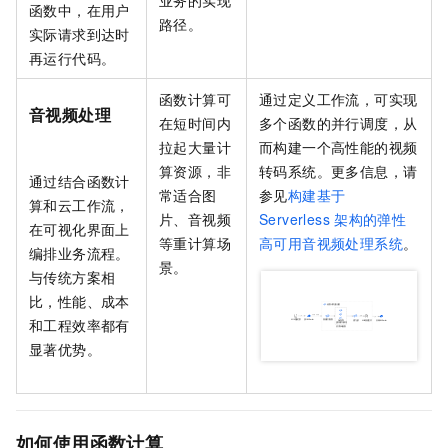
业务的实现
函数中，在用户
路径。
实际请求到达时
再运行代码。
函数计算
可
通过定义工作流，可实现
音视频处理
在短时间内
多个函数的并行调度，从
拉起大量计
而构建一个高性能的视频
算资源，非
转码系统。更多信息，请
通过结合
函数计
常适合图
参见
构建基于
算
和
云工作流
，
片、音视频
Serverless
架构的弹性
在可视化界面上
等重计算场
高可用音视频处理系统
。
编排业务流程。
景。
与传统方案相
比，性能、成本
和工程效率都有
显著优势。
如何使用函数计算