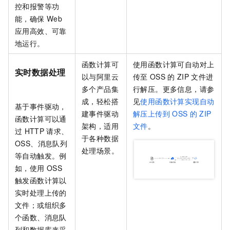
控和报警等功
能，确保
Web
应用高效、可靠
地运行。
函数计算
可
使用
函数计算
可自动对上
实时数据处理
以与阿里云
传至
OSS
的
ZIP
文件进
多个产品集
行解压。更多信息，请参
成，轻松搭
见
使用函数计算实现自动
基于事件驱动，
建事件驱动
解压上传到
OSS
的
ZIP
函数计算
可以通
架构，适用
文件
。
过
HTTP
请求、
于各种数据
OSS、消息队列
处理场景。
等自动触发。例
如，使用
OSS
触发函数计算以
实时处理上传的
文件；或组织多
个函数、消息队
列和数据库来采