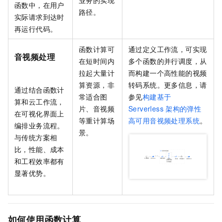
业务的实现
函数中，在用户
路径。
实际请求到达时
再运行代码。
函数计算
可
通过定义工作流，可实现
音视频处理
在短时间内
多个函数的并行调度，从
拉起大量计
而构建一个高性能的视频
算资源，非
转码系统。更多信息，请
通过结合
函数计
常适合图
参见
构建基于
算
和
云工作流
，
片、音视频
Serverless
架构的弹性
在可视化界面上
等重计算场
高可用音视频处理系统
。
编排业务流程。
景。
与传统方案相
比，性能、成本
和工程效率都有
显著优势。
如何使用函数计算