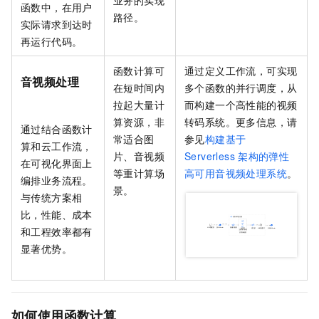
业务的实现
函数中，在用户
路径。
实际请求到达时
再运行代码。
函数计算
可
通过定义工作流，可实现
音视频处理
在短时间内
多个函数的并行调度，从
拉起大量计
而构建一个高性能的视频
算资源，非
转码系统。更多信息，请
通过结合
函数计
常适合图
参见
构建基于
算
和
云工作流
，
片、音视频
Serverless
架构的弹性
在可视化界面上
等重计算场
高可用音视频处理系统
。
编排业务流程。
景。
与传统方案相
比，性能、成本
和工程效率都有
显著优势。
如何使用函数计算