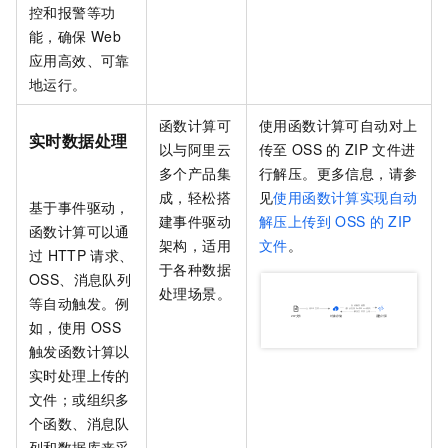
控和报警等功
能，确保
Web
应用高效、可靠
地运行。
函数计算
可
使用
函数计算
可自动对上
实时数据处理
以与阿里云
传至
OSS
的
ZIP
文件进
多个产品集
行解压。更多信息，请参
成，轻松搭
见
使用函数计算实现自动
基于事件驱动，
建事件驱动
解压上传到
OSS
的
ZIP
函数计算
可以通
架构，适用
文件
。
过
HTTP
请求、
于各种数据
OSS、消息队列
处理场景。
等自动触发。例
如，使用
OSS
触发函数计算以
实时处理上传的
文件；或组织多
个函数、消息队
列和数据库来采