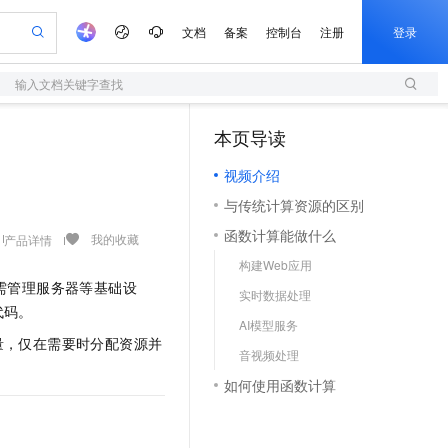
文档
备案
控制台
注册
登录
输入文档关键字查找
验
作计划
器
AI 活动
专业服务
服务伙伴合作计划
开发者社区
加入我们
服务平台百炼
阿里云 OPC 创新助力计划
本页导读
（1）
一站式生成采购清单，支持单品或批量购买
S
io：打造专属 AI 语音助手
S产品伙伴计划（繁花）
峰会
造的大模型服务与应用开发平台
轻量应用服务器
一句话生成原生可编辑精美 PPT 文稿
AI 生产力先锋
Al MaaS 服务伙伴赋能合作
域名
博文
Careers
至高可申请百万元
视频介绍
性可伸缩的云计算服务
开启高性价比 AI 编程新体验
Qwen-Audio-3.0-Realtime 端到端实时语音角色扮演
输入一句话想法, 轻松生成专业的 PPT
先锋实践拓展 AI 生产力的边界
快速构建应用程序和网站，即刻迈出上云第一步
Token 补贴，五大权
计划
海大会
伙伴信用分合作计划
商标
问答
社会招聘
与传统计算资源的区别
益加速 OPC 成功
S
eek-V4-Pro
数字证书管理服务（原SSL证书）
一键部署幻兽帕鲁游戏服务器
飞天发布时刻
HOT
划
备案
电子书
校园招聘
函数计算能做什么
pSeek-V4-Pro
视频创作，一键激活电商全链路生产力
全托管，含MySQL、PostgreSQL、SQL Server、MariaDB多引擎
实现全站HTTPS，呈现可信的WEB访问
一键购买专属联机服务器，轻松开启游戏
所见，即是所愿
我的收藏
产品详情
更多支持
划
公司注册
镜像站
构建Web应用
视频生成
语音识别与合成
专属 QwenPaw
短信服务
漫剧工坊：一站式动画创作平台
AI 实训营
HOT
需管理服务器等基础设
合作伙伴培训与认证
实时数据处理
划
上云迁移
的智能体编程平台
站生成，高效打造优质广告素材
从聊天伙伴进化为能主动干活的本地数字员工
快速生产连贯的高质量长漫剧
从基础到进阶，Agent 创客手把手教你
国内短信简单易用，安全可靠，秒级触达，全球覆盖200+国家和地区。
e-1.1-T2V
Qwen3-TTS-Flash
代码。
lScope
我要反馈
查询合作伙伴
AI模型服务
畅细腻的高质量视频
离线语音合成大模型，多语言方言自适应，低延迟高稳定
n Alibaba Cloud ISV 合作
代维服务
olarDB
建企业门户网站
大数据开发治理平台 DataWorks
10 分钟搭建微信、支付宝小程序
量，仅在需要时分配资源并
音视频处理
创新加速
ope
登录合作伙伴管理后台
我要建议
站，无忧落地极速上线
以可视化方式快速构建移动和 PC 门户网站
100%兼容MySQL、PostgreSQL，兼容Oracle，支持集中和分布式
高效部署网站，快速应用到小程序
Data Agent 驱动的一站式 Data+AI 开发治理平台
e-1.1-I2V
Cosyvoice-V3-Flash
如何使用函数计算
安全
畅自然，细节丰富
高表现力语音合成大模型，语音克隆听感自然
我要投诉
上云场景组合购
伴
边界网络安全防护产品
漫剧创作，剧本、分镜、视频高效生成
覆盖90%+业务场景，专享组合折扣价
2V
VPN
Fun-ASR