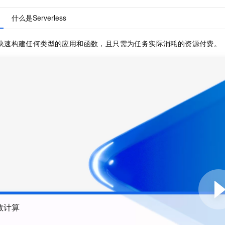
服务生态伙伴
视觉 Coding、空间感知、多模态思考等全面升级
1M上下文，专为长程任务能力而生
云工开物
企业应用
Night Plan 支持 Qwen 3.8-Max
AI 办公
NEW
Red Hat
什么是Serverless
30+ 款产品免费体验
夜间 5 折，Qwen/Meoo/TokenPlan 客户专享
AI智能应用
科研合作
ERP
堂（旗舰版）
SUSE
智能客服
AI 应用构建
大模型原生
快速构建任何类型的应用和函数，且只需为任务实际消耗的资源付费。
CRM
2个月
自动承接线索
建站小程序
Qoder
大模型服务平台百炼-应用模版
OA 办公系统
HOT
NEW
面向真实软件
个人版上线、团队版降价；千问3.8-Max首发发尝鲜
丰富多元化的应用模版和解决方案
力提升
财税管理
模板建站
万有无界
大模型服务平台百炼-智能体
400电话
定制建站
的模型效果
灵活可视化地构建企业级 Agent
方案
广告营销
模板小程序
秒悟
人工智能平台 PAI
定制小程序
云端极速 AI 
新一代 AI 视频生成模型，深度适配广告营销等场景
AI Native 的算法工程平台，一站式完成建模、训练、推理服务部署
APP 开发
建站系统
AI 应用
10分钟微调：让0.6B模型媲美235B模型
多模态数据信
数计算
依托云原生高可用架构,实现Dify私有化部署
用1%尺寸在特定领域达到大模型90%以上效果