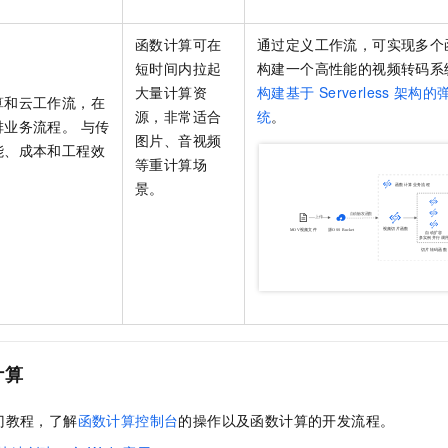
函数计算
可在
通过定义工作流，可实现多个
短时间内拉起
构建一个高性能的视频转码系
大量计算资
构建基于
Serverless
架构的
算
和
云工作流
，在
源，非常适合
统
。
业务流程。 与传
图片、音视频
能、成本和工程效
等重计算场
。
景。
计算
门教程，了解
函数计算控制台
的操作以及
函数计算
的开发流程。