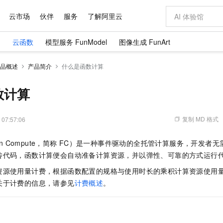
云市场
伙伴
服务
了解阿里云
）
云函数
模型服务 FunModel
图像生成 FunArt
AI 特惠
数据与 API
成为产品伙伴
企业增值服务
最佳实践
价格计算器
AI 场景体
基础软件
产品伙伴合
阿里云认证
市场活动
配置报价
大模型
品概述
产品简介
什么是函数计算
自助选配和估算价格
新方式
域名与网站
睿译宝，AI翻译排版一步到位
智启 AI 普惠权益
产品生态集成认证中心
企业支持计划
云上春晚
千问官方 MaaS 平台，为开发者和 Agent 而生，新用户赠送 1 亿 + tokens 额度
云服务器 EC
Qwen Aud
AI Coding
阿里云Maa
2026 阿里云
为企业打
数据集
Windows
大模型认证
模型
NEW
NEW
交付可用成果
值低价云产品抢先购
提供智能易用的域名与建站服务
上传文档即自动完成翻译和格式还原
至高享 1亿+免费 tokens，加速 Al 应用落地
安全可靠、弹
智能编程，一键
数计算
产品生态伙伴
专家技术服务
云上奥运之旅
弹性计算合作
阿里云中企出
手机三要素
宝塔 Linux
全部认证
价格优势
有专属领域专家
对象存储 OSS
GLM-5.2：长任务时代开源旗舰模型
阿里云 OPC 创新助力计划
云数据库 RD
即刻拥有 DeepS
AI 电商营销
产品生态伙伴工作台
企业增值服务台
云栖战略参考
云存储合作计
云栖大会
身份实名认证
CentOS
训练营
推动算力普惠，释放技术红利
的大模型服务
最高返9万
多领域专家智能体,一键组建 AI 虚拟交付团队
至高百万元 Token 补贴，加速一人公司成长
稳定、安全、高性价比、高性能的云存储服务
真正可用的 1M 上下文,一次完成代码全链路开发
轻松解锁专属 Dee
从图文生成到
复制 MD 格式
 07:57:06
云上的中国
数据库合作计
活动全景
短信
Docker
图片和
站式影视创作平台
人工智能平台 PAI
Hermes Agent，打造自进化智能体
Token Plan 模型订阅计划
Qoder
5 分钟轻松部署
AI 广告创作
企业成长
大模型
NEW
信息公告
on Compute，简称
FC）是一种事件驱动的全托管计算服务，开发者无
看见新力量
云网络合作计
OCR 文字识别
JAVA
级电脑
证享300元代金券
可视化编排打通从文字构思到成片全链路闭环
一站式AI开发、训练和推理服务
自主进化，持久记忆，越用越聪明
Qwen3.8-Max 首发尝鲜，限时加量 10 倍，夜间低至2折
面向真实软件
图文、视频一
Kimi-K3
HappyHors
传代码，
函数计算
便会自动准备计算资源，并以弹性、可靠的方式运行
NEW
魔搭 Mode
loud
服务实践
官网公告
Kimi 最新旗舰模型，长程编程与推理利器
让文字生成流
金融模力时刻
Salesforce O
版
发票查验
全能环境
Qoder CN
Claude Code + GStack 打造工程团队
千问办公，限时限量积分加倍
云原生数据库 P
低代码高效构
AI 建站
NEW
资源使用量计费，根据函数配置的规格与使用时长的乘积计算资源使用
作计划
计划
创新中心
魔搭 ModelSc
健康状态
让AI从“聊天伙伴”进化为能干活的“数字员工”
覆盖公网/内网、递归/权威、移动APP等全场景解析服务
安装技能 GStack，拥有专属 AI 工程团队
你的AI工作搭子，覆盖日常办公高频场景
基于千问大模型等，支持代码智能生成、研发智能问答
0 代码专业建
关于计费的信息，请参见
计费概述
。
客户案例
天气预报查询
操作系统
Deepseek-v4-pro
HappyHors
态合作计划
态智能体模型
旗舰 MoE 大模型，百万上下文与顶尖推理能力
图生视频，流
Compute
同享
容器服务 Kubernetes 版 ACK
万小智 AI 建站低至 15元/月
云防火墙
AI 短剧/漫剧
快递物流查询
WordPress
成为服务伙
高校合作
式云数据仓库
点，立即开启云上创新
提供一站式管理容器应用的 K8s 服务
送.CN域名，送备案服务码
云原生的云上
AI助力短剧
GLM-5.2
Wan2.7-T
Ubuntu