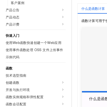
客户案例
AI 产品 免费试用
网络
安全
云开发大赛
Tableau 订阅
什么是函数计算
1亿+ 大模型 tokens 和 
产品公告
可观测
入门学习赛
中间件
AI空中课堂在线直播课
产品动态
140+云产品 免费试用
大模型服务
函数计算
可用于
上云与迁云
产品计费
产品新客免费试用，最长1
数据库
生态解决方案
千问AI平台-Token Plan
企业出海
大模型ACA认证体验
大数据计算
快速入门
助力企业全员 AI 认知与能
行业生态解决方案
使用Web函数快速创建一个Web应用
政企业务
媒体服务
千问AI平台-模型体验
开发者生态解决方案
使用事件函数处理 OSS 文件上传事件
在线体验全尺寸、多种模态
企业服务与云通信
示例代码
AI 开发和 AI 应用解决
Happy 系列大模型
域名与网站
函数
终端用户计算
技术选型指南
创建函数
Serverless
大模型解决方案
开发与执行环境
开发工具
快速部署 Dify，高效搭建 
函数实例规格和弹性配置
什么是函
迁移与运维管理
函数会话配置