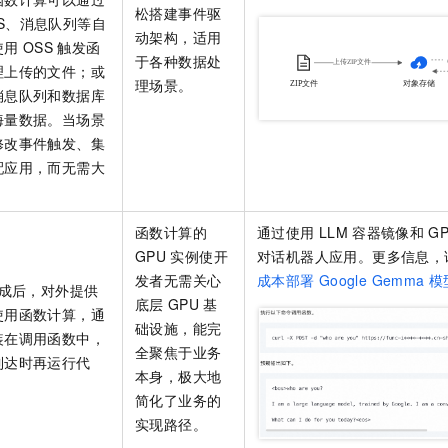
松搭建事件驱
S、消息队列等自
动架构，适用
使用
OSS
触发函
于各种数据处
理上传的文件；或
理场景。
消息队列和数据库
海量数据。当场景
修改事件触发、集
配应用，而无需大
。
函数计算的
通过使用
LLM
容器镜像和
G
GPU
实例使开
对话机器人应用。更多信息，
发者无需关心
成本部署
Google Gemma
模
成后，对外提供
底层
GPU
基
使用函数计算，通
础设施，能完
装在调用函数中，
全聚焦于业务
到达时再运行代
本身，极大地
简化了业务的
实现路径。