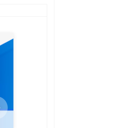
文戏情感细腻自然，动作戏激烈拳拳到肉，实现更强表演能力
支持中英文自由切换，具备更强的噪声鲁棒性
云聚AI 严选权益
SSL 证书
，一键激活高效办公新体验
精选AI产品，从模型到应用全链提效
堡垒机
AI 用量加速计划
应用
防火墙
、识别商机，让客服更高效、服务更出色。
新老同享，达量后返
千问办公
主机安全
NEW
的智能体编程平台
一站式AI生产力平台
AI 应用及服务市场
伶鹊
企业级人与Agent协作平台，接入和调度多个数字员工
智能客服平台，对话机器人、对话分析、智能外呼
AI 应用
大模型服务平台百炼 - 全妙
大模型
应用创作平台
多模态内容创作工具，已接入 DeepSeek
自然语言处理
数据标注
机器学习
息提取
与 AI 智能体进行实时音视频通话
从文本、图片、视频中提取结构化的属性信息
构建支持视频理解的 AI 音视频实时通话应用