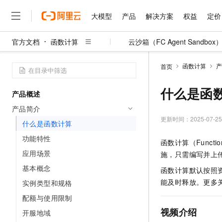
大模型
产品
解决方案
权益
定价
官方文档
函数计算
云沙箱（FC Agent Sandbox
大模型
产品
解决方案
权益
定价
云市场
伙伴
服务
了解阿里云
精选产品
精选解决方案
普惠上云
产品定价
精选商城
成为销售伙伴
售前咨询
为什么选择阿里云
千问AI平台
函数计算
产
首页
了解云产品的定价详情
大模型服务平台百炼
千问办公，解锁你的工作
普惠上云 官方力荐
分销伙伴
在线服务
网站建设
什么是云计算
大
大模型服务与应用平台
企业级Agent产品，直接
云服务器38元/年起，超
什么是函
产品概述
咨询伙伴
多端小程序
技术领先
云上成本管理
售后服务
千问大模型
Agency Agents：拥
官方推荐返现计划
大模型
产品简介
大模型
精选产品
精选解决方案
Salesforce 国际版订阅
稳定可靠
管理和优化成本
多元化、高性能、安全可靠
推荐新用户得奖励，单订单
更新时间：
2025-07-25
销售伙伴合作计划
什么是函数计算
自助服务
友盟天域
安全合规
人工智能与机器学习
AI
文本生成
无影云电脑
HappyHorse 打造一
云工开物
功能特性
函数计算
（Functi
无影生态合作计划
在线服务
观测云
分析师报告
随时随地安全接入的云上超
高校专属算力普惠，学生认
计算
互联网应用开发
应用场景
Qwen3.8-Max
施，只需编写并上
HOT
Salesforce On Alibaba C
工单服务
智能体时代全能旗舰模型
Tuya 物联网平台阿里云
研究报告与白皮书
基本概念
云解析DNS
快速拥有专属 OpenClaw
函数计算
默认按照
Consulting Partner 合
大数据
容器
免费试用
短信专区
能及时释放。更多
实例类型和规格
蓝凌 OA
Qwen3.7-Plus
AI 大模型销售与服务生
现代化应用
存储
天池大赛
能看、能想、能动手的多模
配额与使用限制
云原生大数据计算服务 Max
解决方案免费试用 新老
电子合同
面向分析的企业级SaaS模
最高领取价值200元试用
视频介绍
安全
开服地域
网络与CDN
AI 算法大赛
Qwen3-VL-Plus
畅捷通