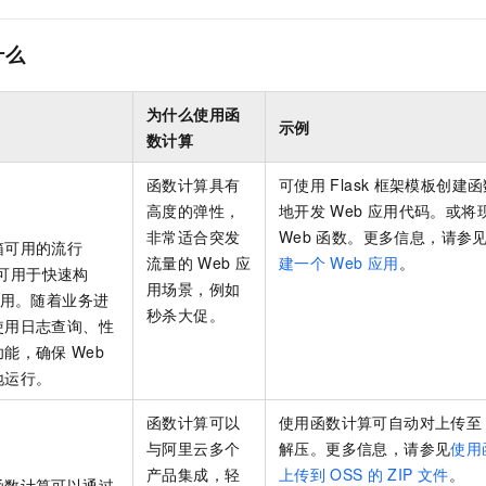
什么
为什么使用函
示例
数计算
函数计算
具有
可使用
Flask
框架模板创建函
高度的弹性，
地开发
Web
应用代码。或将
非常适合突发
Web
函数。更多信息，请参
箱可用的流行
流量的
Web
应
建一个
Web
应用
。
可用于快速构
用场景，例如
用。随着业务进
秒杀大促。
使用日志查询、性
功能，确保
Web
地运行。
函数计算
可以
使用
函数计算
可自动对上传至
与阿里云多个
解压。更多信息，请参见
使用
产品集成，轻
上传到
OSS
的
ZIP
文件
。
函数计算
可以通过