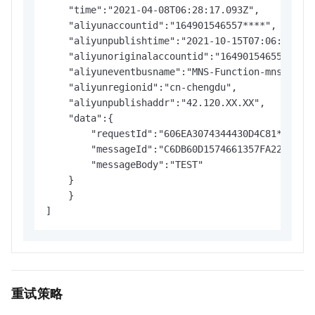
    "time":"2021-04-08T06:28:17.093Z",

    "aliyunaccountid":"164901546557****",

    "aliyunpublishtime":"2021-10-15T07:06:34.028
    "aliyunoriginalaccountid":"164901546557****"
    "aliyuneventbusname":"MNS-Function-mnstrigge
    "aliyunregionid":"cn-chengdu",

    "aliyunpublishaddr":"42.120.XX.XX",

    "data":{

        "requestId":"606EA3074344430D4C81****",

        "messageId":"C6DB60D1574661357FA22727744
        "messageBody":"TEST"

    }

    }

]
重试策略