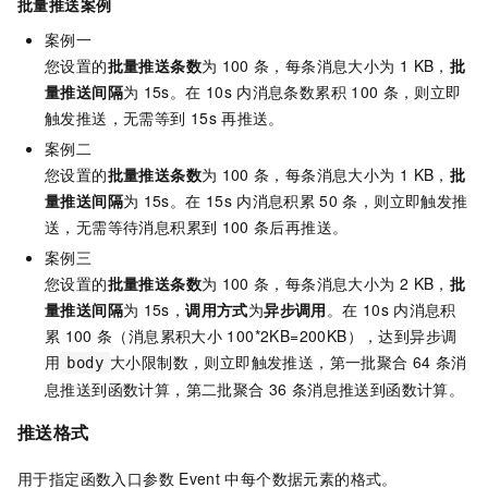
批量推送案例
案例一
您设置的
批量推送条数
为
100
条，每条消息大小为
1 KB，
批
量推送间隔
为
15s。在
10s
内消息条数累积
100
条，则立即
触发推送，无需等到
15s
再推送。
案例二
您设置的
批量推送条数
为
100
条，每条消息大小为
1 KB，
批
量推送间隔
为
15s。在
15s
内消息积累
50
条，则立即触发推
送，无需等待消息积累到
100
条后再推送。
案例三
您设置的
批量推送条数
为
100
条，每条消息大小为
2 KB，
批
量推送间隔
为
15s，
调用方式
为
异步调用
。在
10s
内消息积
累
100
条（消息累积大小
100*2KB=200KB），达到异步调
用
大小限制数，则立即触发推送，第一批聚合
64
条消
body
息推送到
函数计算
，第二批聚合
36
条消息推送到
函数计算
。
推送格式
用于指定函数入口参数
Event
中每个数据元素的格式。