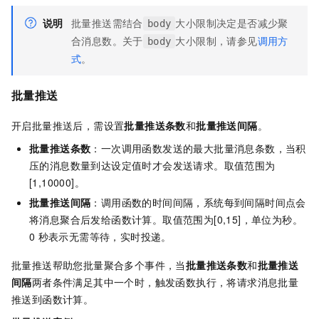
说明
批量推送需结合
大小限制决定是否减少聚
body
合消息数。关于
大小限制，请参见
调用方
body
式
。
批量推送
开启批量推送后，需设置
批量推送条数
和
批量推送间隔
。
批量推送条数
：一次调用函数发送的最大批量消息条数，当积
压的消息数量到达设定值时才会发送请求。取值范围为
[1,10000]。
批量推送间隔
：调用函数的时间间隔，系统每到间隔时间点会
将消息聚合后发给
函数计算
。取值范围为[0,15]，单位为秒。
0
秒表示无需等待，实时投递。
批量推送帮助您批量聚合多个事件，当
批量推送条数
和
批量推送
间隔
两者条件满足其中一个时，触发函数执行，将请求消息批量
推送到
函数计算
。