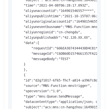
    "time":"2021-04-08T06:28:17.093Z",

    "aliyunaccountid":"164901546557****",

    "aliyunpublishtime":"2021-10-15T07:06:34.028
    "aliyunoriginalaccountid":"164901546557****"
    "aliyuneventbusname":"MNS-Function-mnstrigge
    "aliyunregionid":"cn-chengdu",

    "aliyunpublishaddr":"42.120.XX.XX",

    "data":{

        "requestId":"606EA3074344430D4C81****",

        "messageId":"C6DB60D1574661357FA22727744
        "messageBody":"TEST"

    }

    },

    {

    "id":"d2g71017-6f65-fhcf-a814-a396fc8d****",
    "source":"MNS-Function-mnstrigger",

    "specversion":"1.0",

    "type":"mns:Queue:SendMessage",

    "datacontenttype":"application/json; charset
    "subject":"acs:mns:cn-hangzhou:164901546557*