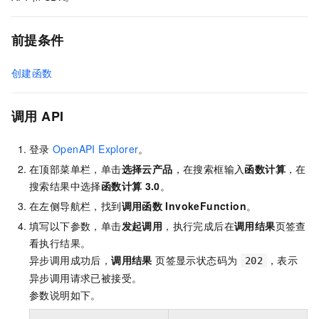
前提条件
创建函数
调用
API
登录
OpenAPI Explorer
。
在顶部菜单栏，单击
选择云产品
，在搜索框输入
函数计算
，在
搜索结果中选择
函数计算
3.0
。
在左侧导航栏，找到
调用函数
InvokeFunction
。
填写以下参数，单击
发起调用
，执行完成后在
调用结果
页签查
看执行结果。
异步调用成功后，
调用结果
页签显示状态码为
，表示
202
异步调用请求已被接受。
参数说明如下。