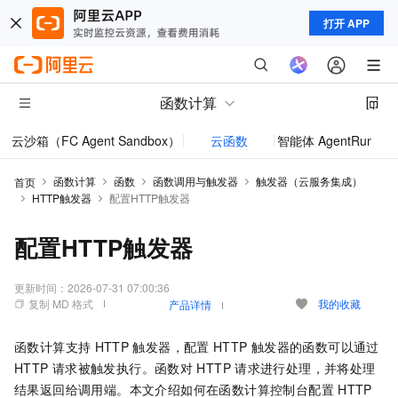
打开 APP
函数计算
云沙箱（FC Agent Sandbox）
云函数
智能体 AgentRun
模型
函数计算
函数
函数调用与触发器
触发器（云服务集成）
首页
HTTP触发器
配置HTTP触发器
配置HTTP触发器
更新时间：
2026-07-31 07:00:36
复制 MD 格式
我的收藏
产品详情
函数计算
支持
HTTP
触发器，配置
HTTP
触发器的函数可以通过
HTTP
请求被触发执行。函数对
HTTP
请求进行处理，并将处理
结果返回给调用端。本文介绍如何在
函数计算
控制台配置
HTTP