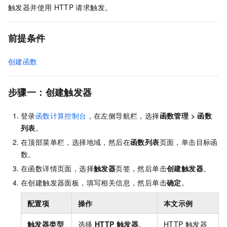
触发器并使用
HTTP
请求触发。
前提条件
创建函数
步骤一：创建触发器
登录
函数计算控制台
，在左侧导航栏，选择
函数管理
>
函数
列表
。
在顶部菜单栏，选择地域，然后在
函数列表
页面，单击目标函
数。
在函数详情页面，选择
触发器
页签，然后单击
创建触发器
。
在创建触发器面板，填写相关信息，然后单击
确定
。
配置项
操作
本文示例
触发器类型
选择
HTTP 触发器
。
HTTP 触发器