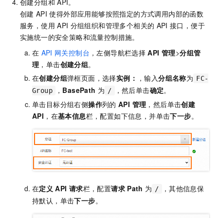
创建分组和
API。
创建
API
使得外部应用能够按照指定的方式调用内部的函数
服务，使用
API
分组组织和管理多个相关的
API
接口，便于
实施统一的安全策略和流量控制措施。
在
API
网关控制台
，左侧导航栏选择
API 管理
>
分组管
理
，单击
创建分组
。
在
创建分组
弹框页面，选择
实例：
，输入
分组名称
为
FC-
，
BasePath
为
，然后单击
确定
。
Group
/
单击目标分组右侧
操作
列的
API 管理
，然后单击
创建
API
，在
基本信息
栏，配置如下信息，并单击
下一步
。
在
定义
API
请求
栏，配置
请求
Path
为
，其他信息保
/
持默认，单击
下一步
。