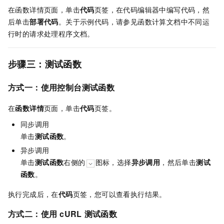
在函数详情页面，单击
代码
页签，在代码编辑器中编写代码，然
后单击
部署代码
。
关于示例代码，请参见函数计算文档
中不同运
行时的请求处理程序文档。
步骤三：测试函数
方式一：使用控制台测试函数
在
函数详情
页面，单击
代码
页签。
同步调用
单击
测试函数
。
异步调用
单击
测试函数
右侧的
图标，选择
异步调用
，然后单击
测试
函数
。
执行完成后，在
代码
页签，您可以查看执行结果。
方式二：使用
cURL
测试函数