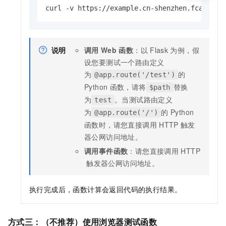
curl -v https://example.cn-shenzhen.fcapp.ru
说明
调用
Web
函数
：以
Flask
为例，假
设您要测试一个路由定义
为
的
@app.route('/test')
Python
函数，请将
替换
$path
为
。当测试路由定义
test
为
的
Python
@app.route('/')
函数时，请您直接调用
HTTP
触发
器公网访问地址。
调用事件函数
：请您直接调用
HTTP
触发器公网访问地址。
执行完成后，
函数计算
会返回代码的执行结果。
方式三：（不推荐）使用浏览器测试函数