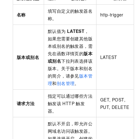
填写自定义的触发器名
名称
http-trigger
称。
默认值为
LATEST
，
如果您需要创建其他版
本或别名的触发器，需
先在函数详情页的
版本
版本或别名
LATEST
或别名
下拉列表选择该
版本。关于版本和别名
的简介，请参见
版本管
理
和
别名管理
。
指定可以通过哪些方法
GET, POST,
请求方法
触发该
HTTP
触发
PUT, DELETE
器。
默认不开启，即允许公
网域名访问该触发器。
如果选择开启，创建的