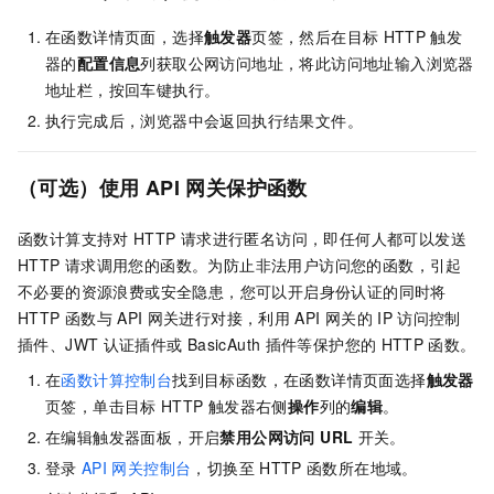
在函数详情页面，选择
触发器
页签，然后在目标
HTTP
触发
器的
配置信息
列获取公网访问地址，将此访问地址输入浏览器
地址栏，按回车键执行。
执行完成后，浏览器中会返回执行结果文件。
（可选）使用
API
网关保护函数
函数计算
支持对
HTTP
请求进行匿名访问，即任何人都可以发送
HTTP
请求调用您的函数。为防止非法用户访问您的函数，引起
不必要的资源浪费或安全隐患，您可以开启身份认证的同时将
HTTP
函数与
API
网关进行对接，利用
API
网关的
IP
访问控制
插件、JWT
认证插件或
BasicAuth
插件等保护您的
HTTP
函数。
在
函数计算控制台
找到目标函数，在函数详情页面选择
触发器
页签，单击目标
HTTP
触发器右侧
操作
列的
编辑
。
在编辑触发器面板，开启
禁用公网访问 URL
开关
。
登录
API
网关控制台
，切换至
HTTP
函数所在地域
。