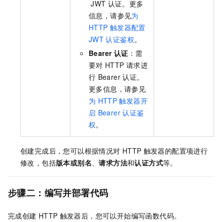
JWT
认证。更多
信息，请参见
为
HTTP
触发器配置
JWT
认证鉴权
。
Bearer 认证
：需
要对
HTTP
请求进
行
Bearer
认证。
更多信息，请参见
为
HTTP
触发器开
启
Bearer
认证鉴
权
。
创建完成后，您可以根据情况对
HTTP
触发器的配置项进行
修改，包括
版本或别名
、
请求方法
和
认证方式
等。
步骤二：编写并部署代码
完成创建
HTTP
触发器后，您可以开始编写函数代码。