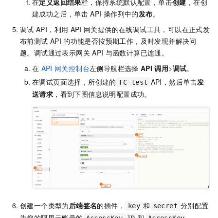
在
定义返回结果
栏，保持系统默认配置，单击
创建
，在创
建成功之后，单击
API
操作列中的
发布
。
调试
API，利用
API
网关提供的在线调试工具，可以在正式发
布前测试
API
的功能是否按预期工作，及时发现并解决问
题。调试通过表示网关
API
与函数计算已连通。
在
API
网关控制台
左侧导航栏选择
API
调用
>
调试
。
在调试页面选择，所创建的
API，然后单击
发
FC-test
送请求
，看到下图信息说明配置成功。
创建一个类型为
后端签名
的插件，
和
分别配置
key
secret
为您的阿里云账号的
和
AccessKey ID
AccessKey