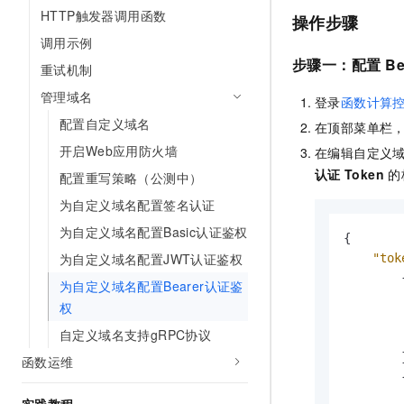
10 分钟在聊天系统中增加
HTTP触发器调用函数
专有云
操作步骤
调用示例
步骤一：配置
Be
重试机制
管理域名
登录
函数计算
配置自定义域名
在顶部菜单栏
开启Web应用防火墙
在编辑自定义
认证
Token
的
配置重写策略（公测中）
为自定义域名配置签名认证
为自定义域名配置Basic认证鉴权
{
为自定义域名配置JWT认证鉴权
"tok
为自定义域名配置Bearer认证鉴
权
自定义域名支持gRPC协议
函数运维