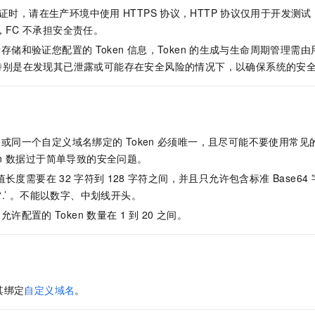
服务生态伙伴
视觉 Coding、空间感知、多模态思考等全面升级
1M上下文，专为长程任务能力而生
云工开物
企业应用
Night Plan 支持 Qwen 3.8-Max
AI 办公
NEW
证时，请在生产环境中使用
HTTPS
协议，HTTP
协议仅用于开发测试
Red Hat
30+ 款产品免费体验
夜间 5 折，Qwen/Meoo/TokenPlan 客户专享
AI智能应用
，FC
不承担安全责任。
科研合作
ERP
堂（旗舰版）
SUSE
责存储和验证您配置的
Token
信息，Token
的生成与生命周期管理需由
智能客服
AI 应用构建
大模型原生
CRM
n，特别是在发现其已泄露或可能存在安全风险的情况下，以确保系统的安
2个月
自动承接线索
建站小程序
Qoder
大模型服务平台百炼-应用模版
OA 办公系统
HOT
NEW
面向真实软件
个人版上线、团队版降价；千问3.8-Max首发发尝鲜
丰富多元化的应用模版和解决方案
力提升
财税管理
模板建站
万有无界
大模型服务平台百炼-智能体
名或同一个自定义域名绑定的
Token
必须唯一，且尽可能不要使用常见
400电话
定制建站
的模型效果
灵活可视化地构建企业级 Agent
n
数据过于简单导致的安全问题。
方案
广告营销
模板小程序
秒悟
值长度需要在
32
字符到
128
字符之间，并且只允许包含标准 Base64 字符 ‘A-Z’,
人工智能平台 PAI
定制小程序
云端极速 AI 
新一代 AI 视频生成模型，深度适配广告营销等场景
AI Native 的算法工程平台，一站式完成建模、训练、推理服务部署
, ‘~’, ‘.’ 。不能以数字、中划线开头。
名允许配置的
Token
数量在
1
到
20
之间。
APP 开发
建站系统
AI 应用
10分钟微调：让0.6B模型媲美235B模型
多模态数据信
其绑定
自定义域名
。
依托云原生高可用架构,实现Dify私有化部署
用1%尺寸在特定领域达到大模型90%以上效果