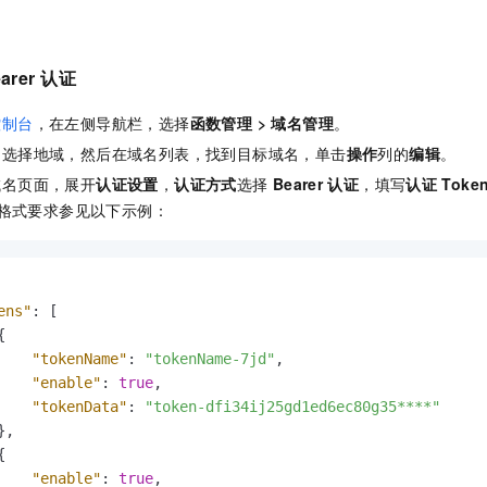
一个 AI 助手
即刻拥有 DeepSeek-R1 满血版
超强辅助，Bol
在企业官网、通讯软件中为客户提供 AI 客服
多种方案随心选，轻松解锁专属 DeepSeek
arer
认证
控制台
，在左侧导航栏，选择
函数管理
>
域名管理
。
，选择地域，然后在域名列表，找到目标域名，单击
操作
列的
编辑
。
域名页面，展开
认证设置
，
认证方式
选择
Bearer
认证
，填写
认证
Toke
格式要求参见以下示例：
ens"
:
[
{
"tokenName"
:
"tokenName-7jd"
,
"enable"
:
true
,
"tokenData"
:
"token-dfi34ij25gd1ed6ec80g35****"
}
,
{
"enable"
:
true
,