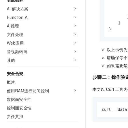
实践教程
AI 解决方案
Function AI
]
AI推理
}
文件处理
Web应用
以上示例为
音视频转码
请确保每个
其他
如果需要禁
安全合规
步骤二：操作验
概述
本文以
Curl
工具为
使用RAM进行访问控制
数据面安全性
控制面安全性
curl --da
责任共担