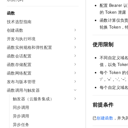
AI 产品 免费试用
网络
配置
Bearer
认
安全
云开发大赛
Tableau 订阅
1亿+ 大模型 tokens 和 
的
Token
泄露
函数
可观测
入门学习赛
中间件
AI空中课堂在线直播课
函数计算仅负
技术选型指南
140+云产品 免费试用
大模型服务
轮换
Toke
上云与迁云
产品新客免费试用，最长1
数据库
创建函数
生态解决方案
千问AI平台-Token Plan
开发与执行环境
企业出海
大模型ACA认证体验
大数据计算
使用限制
助力企业全员 AI 认知与能
函数实例规格和弹性配置
行业生态解决方案
政企业务
媒体服务
千问AI平台-模型体验
函数会话配置
不同自定义域
开发者生态解决方案
在线体验全尺寸、多种模态
函数存储配置
值，以免
Toke
企业服务与云通信
AI 开发和 AI 应用解决
每个
Token
的
Happy 系列大模型
函数网络配置
域名与网站
‘/’，‘=’，‘-’
发布与版本管理
每个自定义域
终端用户计算
函数调用与触发器
触发器（云服务集成）
Serverless
大模型解决方案
前提条件
同步调用
开发工具
快速部署 Dify，高效搭建 
异步调用
已
创建函数
，并为
迁移与运维管理
异步任务