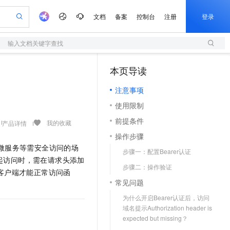
文档
备案
控制台
注册
登录
Art
输入文档关键字查找
验
作计划
器
AI 活动
专业服务
服务伙伴合作计划
开发者社区
加入我们
服务平台百炼
阿里云 OPC 创新助力计划
本页导读
（1）
一站式生成采购清单，支持单品或批量购买
S
可编辑精美 PPT 文稿
S产品伙伴计划（繁花）
峰会
造的大模型服务与应用开发平台
轻量应用服务器
Agency Agents：拥有专属领域专家
AI 生产力先锋
Al MaaS 服务伙伴赋能合作
域名
博文
Careers
至高可申请百万元
注意事项
性可伸缩的云计算服务
 轻松生成专业的 PPT
开启高性价比 AI 编程新体验
先锋实践拓展 AI 生产力的边界
快速构建应用程序和网站，即刻迈出上云第一步
多领域专家智能体,一键组建 AI 虚拟交付团队
Token 补贴，五大权
计划
海大会
伙伴信用分合作计划
商标
问答
社会招聘
使用限制
益加速 OPC 成功
S
帕鲁游戏服务器
数字证书管理服务（原SSL证书）
HappyHorse 打造一站式影视创作平台
飞天发布时刻
HOT
划
备案
电子书
校园招聘
前提条件
联机服务器，轻松开启游戏
视频创作，一键激活电商全链路生产力
全托管，含MySQL、PostgreSQL、SQL Server、MariaDB多引擎
实现全站HTTPS，呈现可信的WEB访问
所见，即是所愿
可视化编排打通从文字构思到成片全链路闭环
我的收藏
产品详情
更多支持
划
公司注册
镜像站
操作步骤
视频生成
语音识别与合成
 智能体与工作流应用
短信服务
漫剧工坊：一站式动画创作平台
AI 实训营
或微服务等需安全访问的场
合作伙伴培训与认证
步骤一：配置Bearer认证
划
上云迁移
的智能体编程平台
站生成，高效打造优质广告素材
通过阿里云百炼高效搭建AI应用,助力高效开发
快速生产连贯的高质量长漫剧
从基础到进阶，Agent 创客手把手教你
国内短信简单易用，安全可靠，秒级触达，全球覆盖200+国家和地区。
e-1.1-T2V
Qwen3-TTS-Flash
起访问时，需在请求头添加
lScope
我要反馈
查询合作伙伴
步骤二：操作验证
畅细腻的高质量视频
离线语音合成大模型，多语言方言自适应，低延迟高稳定
n Alibaba Cloud ISV 合作
客户端才能正常访问函
代维服务
olarDB
建企业门户网站
大数据开发治理平台 DataWorks
10 分钟搭建微信、支付宝小程序
常见问题
创新加速
ope
登录合作伙伴管理后台
我要建议
站，无忧落地极速上线
以可视化方式快速构建移动和 PC 门户网站
100%兼容MySQL、PostgreSQL，兼容Oracle，支持集中和分布式
高效部署网站，快速应用到小程序
Data Agent 驱动的一站式 Data+AI 开发治理平台
e-1.1-I2V
Cosyvoice-V3-Flash
为什么开启Bearer认证后，访问
安全
畅自然，细节丰富
高表现力语音合成大模型，语音克隆听感自然
我要投诉
上云场景组合购
域名提示Authorization header is
伴
边界网络安全防护产品
漫剧创作，剧本、分镜、视频高效生成
覆盖90%+业务场景，专享组合折扣价
expected but missing？
2V
VPN
Fun-ASR