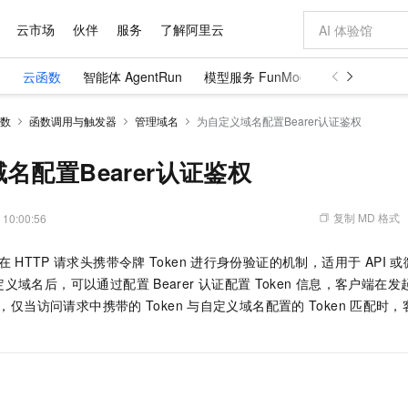
云市场
伙伴
服务
了解阿里云
）
云函数
智能体 AgentRun
模型服务 FunModel
图像生成 Fun
AI 特惠
数据与 API
成为产品伙伴
企业增值服务
最佳实践
价格计算器
AI 场景体
基础软件
产品伙伴合
阿里云认证
市场活动
配置报价
大模型
数
函数调用与触发器
管理域名
为自定义域名配置Bearer认证鉴权
自助选配和估算价格
步到位
域名与网站
智启 AI 普惠权益
产品生态集成认证中心
企业支持计划
云上春晚
Qwen Audio：打造专属 AI 语音助手
千问官方 MaaS 平台，为开发者和 Agent 而生，新用户赠送 1 亿 + tokens 额度
云服务器 EC
一句话生成原生
AI Coding
阿里云Maa
2026 阿里云
为企业打
数据集
Windows
大模型认证
模型
NEW
NEW
格式还原
值低价云产品抢先购
提供智能易用的域名与建站服务
至高享 1亿+免费 tokens，加速 Al 应用落地
Qwen-Audio-3.0-Realtime 端到端实时语音角色扮演
安全可靠、弹
输入一句话想法,
智能编程，一键
名配置Bearer认证鉴权
产品生态伙伴
专家技术服务
云上奥运之旅
弹性计算合作
阿里云中企出
手机三要素
宝塔 Linux
全部认证
价格优势
开源旗舰模型
对象存储 OSS
即刻拥有 DeepSeek-V4-Pro
阿里云 OPC 创新助力计划
云数据库 RD
一键部署幻兽
AI 电商营销
产品生态伙伴工作台
企业增值服务台
云栖战略参考
云存储合作计
云栖大会
身份实名认证
CentOS
训练营
推动算力普惠，释放技术红利
的大模型服务
最高返9万
真正可用的 1M 上下文,一次完成代码全链路开发
轻松解锁专属 DeepSeek-V4-Pro
至高百万元 Token 补贴，加速一人公司成长
稳定、安全、高性价比、高性能的云存储服务
一键购买专属
从图文生成到
复制 MD 格式
 10:00:56
云上的中国
数据库合作计
活动全景
短信
Docker
图片和
自进化智能体
人工智能平台 PAI
5 分钟轻松部署专属 QwenPaw
Token Plan 模型订阅计划
Qoder
高效搭建 AI
AI 广告创作
企业成长
大模型
NEW
HOT
信息公告
在
HTTP
请求头携带令牌
Token
进行身份验证的机制，适用于 API 
看见新力量
云网络合作计
OCR 文字识别
JAVA
级电脑
越聪明
证享300元代金券
一站式AI开发、训练和推理服务
Qwen3.8-Max 首发尝鲜，限时加量 10 倍，夜间低至2折
从聊天伙伴进化为能主动干活的本地数字员工
面向真实软件
图文、视频一
Kimi-K3
HappyHors
定义域名后，可以通过配置
Bearer
认证配置
Token
信息，客户端在发
NEW
魔搭 Mode
loud
服务实践
官网公告
Kimi 最新旗舰模型，长程编程与推理利器
让文字生成流
金融模力时刻
Salesforce O
版
，仅当访问请求中携带的
发票查验
Token
与自定义域名配置的
Token
全能环境
匹配时，
Qoder CN
Claude Code + GStack 打造工程团队
千问办公，限时限量积分加倍
云原生数据库 P
低代码高效构
AI 建站
NEW
作计划
计划
创新中心
魔搭 ModelSc
健康状态
让AI从“聊天伙伴”进化为能干活的“数字员工”
覆盖公网/内网、递归/权威、移动APP等全场景解析服务
安装技能 GStack，拥有专属 AI 工程团队
你的AI工作搭子，覆盖日常办公高频场景
基于千问大模型等，支持代码智能生成、研发智能问答
0 代码专业建
客户案例
天气预报查询
操作系统
Deepseek-v4-pro
HappyHors
态合作计划
态智能体模型
旗舰 MoE 大模型，百万上下文与顶尖推理能力
图生视频，流
Compute
同享
容器服务 Kubernetes 版 ACK
万小智 AI 建站低至 15元/月
云防火墙
AI 短剧/漫剧
快递物流查询
WordPress
成为服务伙
高校合作
式云数据仓库
点，立即开启云上创新
提供一站式管理容器应用的 K8s 服务
送.CN域名，送备案服务码
云原生的云上
AI助力短剧
GLM-5.2
Wan2.7-T
Ubuntu