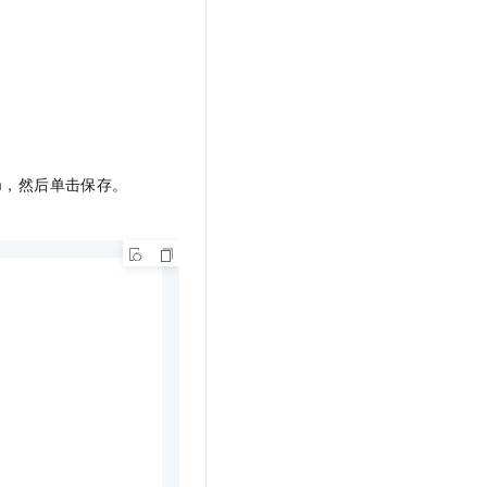
t.diy 一步搞定创意建站
构建大模型应用的安全防护体系
通过自然语言交互简化开发流程,全栈开发支持
通过阿里云安全产品对 AI 应用进行安全防护
n
，然后单击保存。