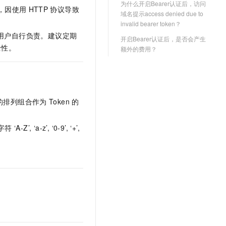
为什么开启Bearer认证后，访问
文戏情感细腻自然，动作戏激烈拳拳到肉，实现更强表演能力
支持中英文自由切换，具备更强的噪声鲁棒性
云聚AI 严选权益
，因使用
HTTP
协议导致
SSL 证书
域名提示access denied due to
，一键激活高效办公新体验
精选AI产品，从模型到应用全链提效
invalid bearer token？
堡垒机
用户自行负责。建议定期
AI 用量加速计划
开启Bearer认证后，是否会产生
应用
防火墙
全性。
额外的费用？
、识别商机，让客服更高效、服务更出色。
新老同享，达量后返
千问办公
主机安全
NEW
的智能体编程平台
一站式AI生产力平台
AI 应用及服务市场
伶鹊
的排列组合作为
Token
的
企业级人与Agent协作平台，接入和调度多个数字员工
智能客服平台，对话机器人、对话分析、智能外呼
AI 应用
大模型服务平台百炼 - 全妙
 ‘a-z’, ‘0-9’, ‘+’,
大模型
应用创作平台
多模态内容创作工具，已接入 DeepSeek
自然语言处理
数据标注
机器学习
息提取
与 AI 智能体进行实时音视频通话
从文本、图片、视频中提取结构化的属性信息
构建支持视频理解的 AI 音视频实时通话应用