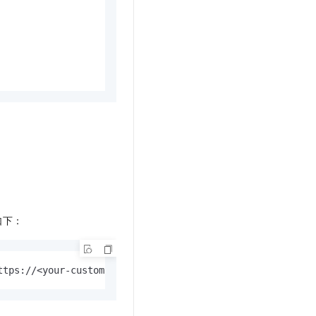
如下：
ttps://<your-custom-domain>