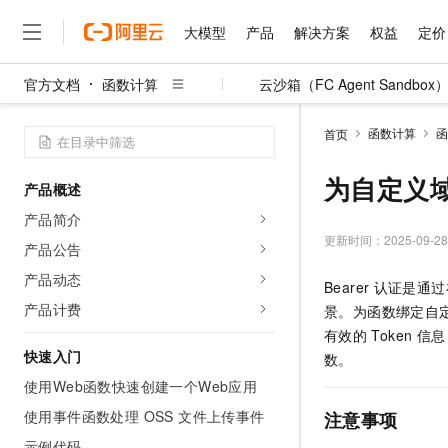
大模型
产品
解决方案
权益
定价
官方文档
函数计算
云沙箱（FC Agent Sandbox
大模型
产品
解决方案
权益
定价
云市场
伙伴
服务
了解阿里云
精选产品
精选解决方案
普惠上云
产品定价
精选商城
成为销售伙伴
售前咨询
为什么选择阿里云
千问AI平台
函数计算
函
首页
了解云产品的定价详情
大模型服务平台百炼
睿译宝，AI翻译排版一
普惠上云 官方力荐
分销伙伴
在线服务
网站建设
什么是云计算
大
大模型服务与应用平台
上传文档即自动完成翻译和
云服务器38元/年起，超
为自定义域
产品概述
咨询伙伴
多端小程序
技术领先
云上成本管理
售后服务
千问大模型
GLM-5.2：长任务时代
官方推荐返现计划
大模型
产品简介
大模型
精选产品
精选解决方案
Salesforce 国际版订阅
稳定可靠
管理和优化成本
多元化、高性能、安全可靠
推荐新用户得奖励，单订单
更新时间：
2025-09-28
销售伙伴合作计划
产品公告
自助服务
友盟天域
安全合规
人工智能与机器学习
AI
文本生成
无影云电脑
Hermes Agent，打造
云工开物
产品动态
Bearer
认证是通过
无影生态合作计划
在线服务
观测云
分析师报告
随时随地安全接入的云上超
自主进化，持久记忆，越用
高校专属算力普惠，学生认
计算
互联网应用开发
产品计费
Qwen3.8-Max
景。为函数绑定自
HOT
Salesforce On Alibaba C
工单服务
智能体时代全能旗舰模型
Tuya 物联网平台阿里云
研究报告与白皮书
有效的
Token
信息
云解析DNS
快速拥有专属 OpenClaw
Consulting Partner 合
大数据
容器
快速入门
免费试用
数。
短信专区
蓝凌 OA
Qwen3.7-Plus
AI 大模型销售与服务生
使用Web函数快速创建一个Web应用
现代化应用
存储
天池大赛
能看、能想、能动手的多模
云原生大数据计算服务 Max
解决方案免费试用 新老
电子合同
使用事件函数处理 OSS 文件上传事件
注意事项
面向分析的企业级SaaS模
最高领取价值200元试用
安全
网络与CDN
AI 算法大赛
Qwen3-VL-Plus
畅捷通
示例代码