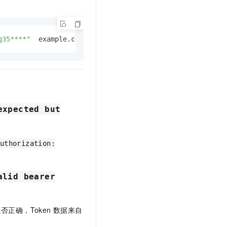
g35****"
  example.com
expected but
uthorization:
alid bearer
否正确，Token
数据来自