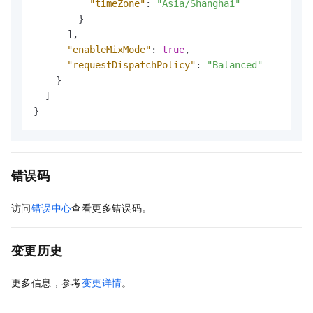
"timeZone"
:
"Asia/Shanghai"
}
]
,
"enableMixMode"
:
true
,
"requestDispatchPolicy"
:
"Balanced"
}
]
}
错误码
访问
错误中心
查看更多错误码。
变更历史
更多信息，参考
变更详情
。