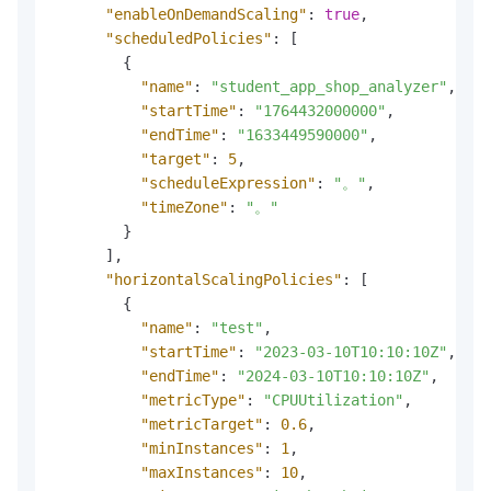
"enableOnDemandScaling"
:
true
,
"scheduledPolicies"
:
[
{
"name"
:
"student_app_shop_analyzer"
,
"startTime"
:
"1764432000000"
,
"endTime"
:
"1633449590000"
,
"target"
:
5
,
"scheduleExpression"
:
"。"
,
"timeZone"
:
"。"
}
]
,
"horizontalScalingPolicies"
:
[
{
"name"
:
"test"
,
"startTime"
:
"2023-03-10T10:10:10Z"
,
"endTime"
:
"2024-03-10T10:10:10Z"
,
"metricType"
:
"CPUUtilization"
,
"metricTarget"
:
0.6
,
"minInstances"
:
1
,
"maxInstances"
:
10
,