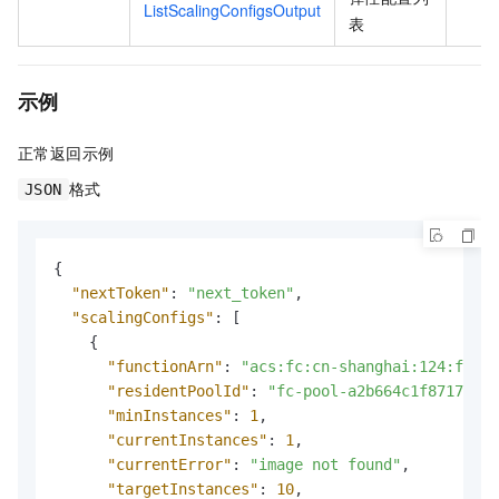
ListScalingConfigsOutput
表
示例
正常返回示例
格式
JSON
{
"nextToken"
:
"next_token"
,
"scalingConfigs"
:
[
{
"functionArn"
:
"acs:fc:cn-shanghai:124:func
"residentPoolId"
:
"fc-pool-a2b664c1f87171j4*
"minInstances"
:
1
,
"currentInstances"
:
1
,
"currentError"
:
"image not found"
,
"targetInstances"
:
10
,