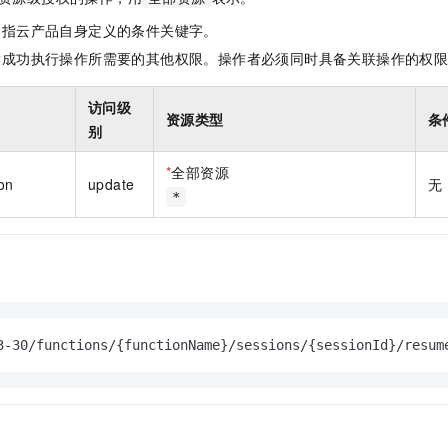
一个 AI 助手
即刻拥有 DeepSeek-R1 满血版
超强辅助，Bol
是指云产品自身定义的条件关键字。
在企业官网、通讯软件中为客户提供 AI 客服
多种方案随心选，轻松解锁专属 DeepSeek
指成功执行操作所需要的其他权限。操作者必须同时具备关联操作的权
访问级
资源类型
条
别
*
全部资源
on
update
无
*
3-30/functions/{functionName}/sessions/{sessionId}/resum