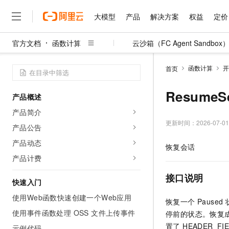
大模型
产品
解决方案
权益
定价
官方文档
函数计算
云沙箱（FC Agent Sandbox
大模型
产品
解决方案
权益
定价
云市场
伙伴
服务
了解阿里云
精选产品
精选解决方案
普惠上云
产品定价
精选商城
成为销售伙伴
售前咨询
为什么选择阿里云
千问AI平台
函数计算
开
首页
了解云产品的定价详情
大模型服务平台百炼
千问办公，解锁你的工作
普惠上云 官方力荐
分销伙伴
在线服务
网站建设
什么是云计算
大
大模型服务与应用平台
企业级Agent产品，直接
云服务器38元/年起，超
ResumeS
产品概述
咨询伙伴
多端小程序
技术领先
云上成本管理
售后服务
千问大模型
Agency Agents：拥
官方推荐返现计划
大模型
产品简介
大模型
精选产品
精选解决方案
Salesforce 国际版订阅
稳定可靠
管理和优化成本
多元化、高性能、安全可靠
推荐新用户得奖励，单订单
更新时间：
2026-07-01
销售伙伴合作计划
产品公告
自助服务
友盟天域
安全合规
人工智能与机器学习
AI
文本生成
无影云电脑
HappyHorse 打造一
云工开物
产品动态
恢复会话
无影生态合作计划
在线服务
观测云
分析师报告
随时随地安全接入的云上超
高校专属算力普惠，学生认
计算
互联网应用开发
产品计费
Qwen3.8-Max
HOT
Salesforce On Alibaba C
工单服务
智能体时代全能旗舰模型
Tuya 物联网平台阿里云
研究报告与白皮书
云解析DNS
快速拥有专属 OpenClaw
Consulting Partner 合
接口说明
大数据
容器
快速入门
免费试用
短信专区
蓝凌 OA
Qwen3.7-Plus
AI 大模型销售与服务生
使用Web函数快速创建一个Web应用
现代化应用
存储
天池大赛
恢复一个 Paus
能看、能想、能动手的多模
云原生大数据计算服务 Max
解决方案免费试用 新老
电子合同
使用事件函数处理 OSS 文件上传事件
停前的状态。恢复成
面向分析的企业级SaaS模
最高领取价值200元试用
安全
网络与CDN
AI 算法大赛
Qwen3-VL-Plus
置了 HEADER_F
畅捷通
示例代码