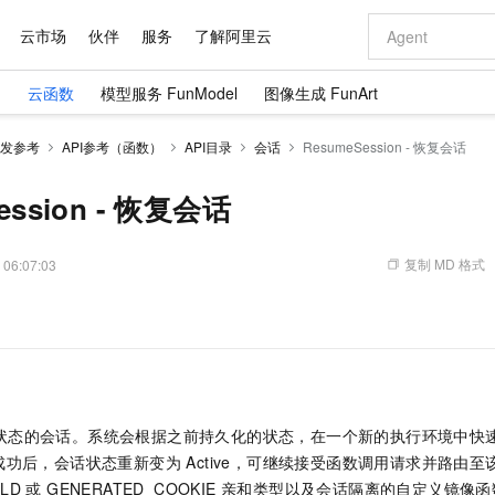
云市场
伙伴
服务
了解阿里云
）
云函数
模型服务 FunModel
图像生成 FunArt
AI 特惠
数据与 API
成为产品伙伴
企业增值服务
最佳实践
价格计算器
AI 场景体
基础软件
产品伙伴合
阿里云认证
市场活动
配置报价
大模型
发参考
API参考（函数）
API目录
会话
ResumeSession - 恢复会话
自助选配和估算价格
新方式
域名与网站
睿译宝，AI翻译排版一步到位
智启 AI 普惠权益
产品生态集成认证中心
企业支持计划
云上春晚
千问官方 MaaS 平台，为开发者和 Agent 而生，新用户赠送 1 亿 + tokens 额度
云服务器 EC
Qwen Aud
AI Coding
阿里云Maa
2026 阿里云
为企业打
数据集
Windows
大模型认证
模型
NEW
NEW
交付可用成果
值低价云产品抢先购
提供智能易用的域名与建站服务
上传文档即自动完成翻译和格式还原
至高享 1亿+免费 tokens，加速 Al 应用落地
安全可靠、弹
智能编程，一键
ession - 恢复会话
产品生态伙伴
专家技术服务
云上奥运之旅
弹性计算合作
阿里云中企出
手机三要素
宝塔 Linux
全部认证
价格优势
有专属领域专家
对象存储 OSS
GLM-5.2：长任务时代开源旗舰模型
阿里云 OPC 创新助力计划
云数据库 RD
即刻拥有 DeepS
AI 电商营销
产品生态伙伴工作台
企业增值服务台
云栖战略参考
云存储合作计
云栖大会
身份实名认证
CentOS
训练营
推动算力普惠，释放技术红利
的大模型服务
最高返9万
多领域专家智能体,一键组建 AI 虚拟交付团队
至高百万元 Token 补贴，加速一人公司成长
稳定、安全、高性价比、高性能的云存储服务
真正可用的 1M 上下文,一次完成代码全链路开发
轻松解锁专属 Dee
从图文生成到
复制 MD 格式
 06:07:03
云上的中国
数据库合作计
活动全景
短信
Docker
图片和
站式影视创作平台
人工智能平台 PAI
Hermes Agent，打造自进化智能体
Token Plan 模型订阅计划
Qoder
5 分钟轻松部署
AI 广告创作
企业成长
大模型
NEW
信息公告
看见新力量
云网络合作计
OCR 文字识别
JAVA
级电脑
证享300元代金券
可视化编排打通从文字构思到成片全链路闭环
一站式AI开发、训练和推理服务
自主进化，持久记忆，越用越聪明
Qwen3.8-Max 首发尝鲜，限时加量 10 倍，夜间低至2折
面向真实软件
图文、视频一
Kimi-K3
HappyHors
NEW
魔搭 Mode
loud
服务实践
官网公告
Kimi 最新旗舰模型，长程编程与推理利器
让文字生成流
金融模力时刻
Salesforce O
版
发票查验
全能环境
Qoder CN
Claude Code + GStack 打造工程团队
千问办公，限时限量积分加倍
云原生数据库 P
低代码高效构
AI 建站
NEW
作计划
计划
创新中心
魔搭 ModelSc
健康状态
让AI从“聊天伙伴”进化为能干活的“数字员工”
覆盖公网/内网、递归/权威、移动APP等全场景解析服务
安装技能 GStack，拥有专属 AI 工程团队
你的AI工作搭子，覆盖日常办公高频场景
基于千问大模型等，支持代码智能生成、研发智能问答
0 代码专业建
客户案例
天气预报查询
操作系统
Deepseek-v4-pro
HappyHors
态合作计划
ed 状态的会话。系统会根据之前持久化的状态，在一个新的执行环境中
态智能体模型
旗舰 MoE 大模型，百万上下文与顶尖推理能力
图生视频，流
Compute
同享
容器服务 Kubernetes 版 ACK
万小智 AI 建站低至 15元/月
云防火墙
AI 短剧/漫剧
快递物流查询
WordPress
成为服务伙
高校合作
功后，会话状态重新变为 Active，可继续接受函数调用请求并路由
式云数据仓库
点，立即开启云上创新
提供一站式管理容器应用的 K8s 服务
送.CN域名，送备案服务码
云原生的云上
AI助力短剧
GLM-5.2
Wan2.7-T
IELD 或 GENERATED_COOKIE 亲和类型以及会话隔离的自定义镜像
Ubuntu