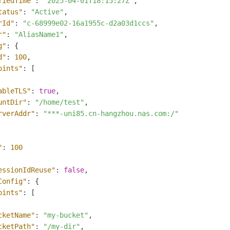
fiedTime"
:
"2025-04-01T18:15:27Z"
,
tatus"
:
"Active"
,
rId"
:
"c-68999e02-16a1955c-d2a03d1ccs"
,
r"
:
"AliasName1"
,
g"
:
{
d"
:
100
,
oints"
:
[
ableTLS"
:
true
,
untDir"
:
"/home/test"
,
rverAddr"
:
"***-uni85.cn-hangzhou.nas.com:/"
"
:
100
essionIdReuse"
:
false
,
Config"
:
{
oints"
:
[
cketName"
:
"my-bucket"
,
cketPath"
:
"/my-dir"
,