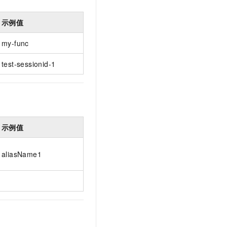
示例值
my-func
test-sessionid-1
示例值
aliasName1