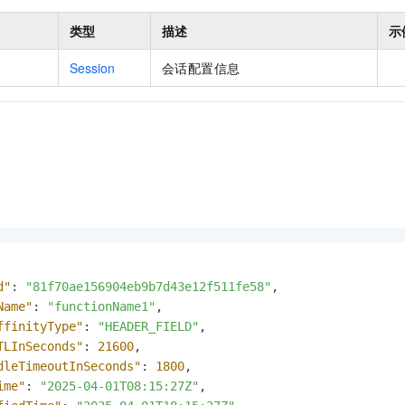
类型
描述
示
Session
会话配置信息
d"
:
"81f70ae156904eb9b7d43e12f511fe58"
,
Name"
:
"functionName1"
,
ffinityType"
:
"HEADER_FIELD"
,
TLInSeconds"
:
21600
,
dleTimeoutInSeconds"
:
1800
,
ime"
:
"2025-04-01T08:15:27Z"
,