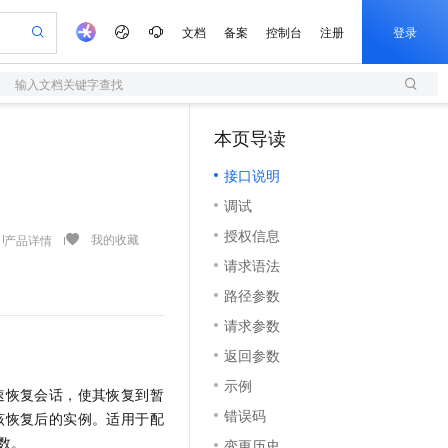
文档
备案
控制台
注册
登录
输入文档关键字查找
验
作计划
器
AI 活动
专业服务
服务伙伴合作计划
开发者社区
加入我们
服务平台百炼
阿里云 OPC 创新助力计划
本页导读
（1）
一站式生成采购清单，支持单品或批量购买
S
io：打造专属 AI 语音助手
S产品伙伴计划（繁花）
峰会
造的大模型服务与应用开发平台
轻量应用服务器
一句话生成原生可编辑精美 PPT 文稿
AI 生产力先锋
Al MaaS 服务伙伴赋能合作
域名
博文
Careers
至高可申请百万元
接口说明
性可伸缩的云计算服务
开启高性价比 AI 编程新体验
Qwen-Audio-3.0-Realtime 端到端实时语音角色扮演
输入一句话想法, 轻松生成专业的 PPT
先锋实践拓展 AI 生产力的边界
快速构建应用程序和网站，即刻迈出上云第一步
Token 补贴，五大权
计划
海大会
伙伴信用分合作计划
商标
问答
社会招聘
调试
益加速 OPC 成功
S
eek-V4-Pro
数字证书管理服务（原SSL证书）
一键部署幻兽帕鲁游戏服务器
飞天发布时刻
HOT
划
备案
电子书
校园招聘
授权信息
pSeek-V4-Pro
视频创作，一键激活电商全链路生产力
全托管，含MySQL、PostgreSQL、SQL Server、MariaDB多引擎
实现全站HTTPS，呈现可信的WEB访问
一键购买专属联机服务器，轻松开启游戏
所见，即是所愿
我的收藏
产品详情
更多支持
划
公司注册
镜像站
请求语法
视频生成
语音识别与合成
专属 QwenPaw
短信服务
漫剧工坊：一站式动画创作平台
AI 实训营
HOT
合作伙伴培训与认证
路径参数
划
上云迁移
的智能体编程平台
站生成，高效打造优质广告素材
从聊天伙伴进化为能主动干活的本地数字员工
快速生产连贯的高质量长漫剧
从基础到进阶，Agent 创客手把手教你
国内短信简单易用，安全可靠，秒级触达，全球覆盖200+国家和地区。
e-1.1-T2V
Qwen3-TTS-Flash
lScope
我要反馈
查询合作伙伴
请求参数
畅细腻的高质量视频
离线语音合成大模型，多语言方言自适应，低延迟高稳定
n Alibaba Cloud ISV 合作
代维服务
olarDB
建企业门户网站
大数据开发治理平台 DataWorks
10 分钟搭建微信、支付宝小程序
返回参数
创新加速
ope
登录合作伙伴管理后台
我要建议
站，无忧落地极速上线
以可视化方式快速构建移动和 PC 门户网站
100%兼容MySQL、PostgreSQL，兼容Oracle，支持集中和分布式
高效部署网站，快速应用到小程序
Data Agent 驱动的一站式 Data+AI 开发治理平台
e-1.1-I2V
Cosyvoice-V3-Flash
示例
安全
快速恢复会话，使其恢复到暂
畅自然，细节丰富
高表现力语音合成大模型，语音克隆听感自然
我要投诉
上云场景组合购
伴
错误码
至该恢复后的实例。适用于配
边界网络安全防护产品
漫剧创作，剧本、分镜、视频高效生成
覆盖90%+业务场景，专享组合折扣价
2V
VPN
Fun-ASR
函数。
变更历史