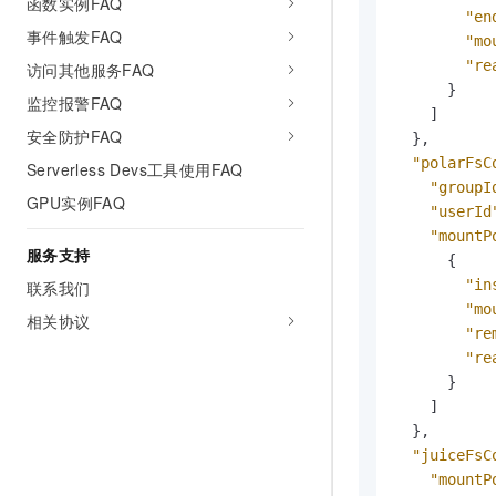
函数实例FAQ
"en
事件触发FAQ
"mo
"re
访问其他服务FAQ
}
监控报警FAQ
]
安全防护FAQ
}
,
"polarFsC
Serverless Devs工具使用FAQ
"groupI
GPU实例FAQ
"userId
"mountP
服务支持
{
"in
联系我们
"mo
相关协议
"re
"re
}
]
}
,
"juiceFsC
"mountP