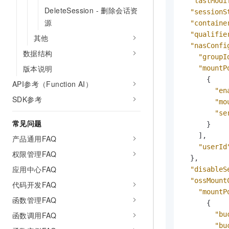
"lastModi
DeleteSession - 删除会话资
"sessionS
源
"containe
"qualifie
其他
"nasConfi
数据结构
"groupI
版本说明
"mountP
{
API参考（Function AI）
"en
SDK参考
"mo
"se
常见问题
}
]
,
产品通用FAQ
"userId
权限管理FAQ
}
,
应用中心FAQ
"disableS
"ossMount
代码开发FAQ
"mountP
函数管理FAQ
{
函数调用FAQ
"bu
"bu