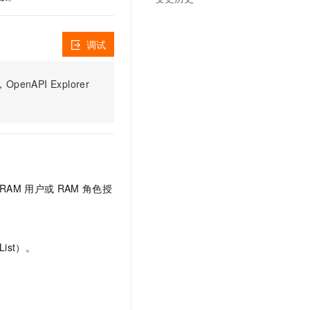
文戏情感细腻自然，动作戏激烈拳拳到肉，实现更强表演能力
支持中英文自由切换，具备更强的噪声鲁棒性
云聚AI 严选权益
SSL 证书
，一键激活高效办公新体验
精选AI产品，从模型到应用全链提效
堡垒机
调试
AI 用量加速计划
应用
防火墙
、识别商机，让客服更高效、服务更出色。
新老同享，达量后返
PI Explorer
千问办公
主机安全
NEW
的智能体编程平台
一站式AI生产力平台
AI 应用及服务市场
伶鹊
企业级人与Agent协作平台，接入和调度多个数字员工
智能客服平台，对话机器人、对话分析、智能外呼
AI 应用
大模型服务平台百炼 - 全妙
大模型
RAM
用户或
RAM
角色授
应用创作平台
多模态内容创作工具，已接入 DeepSeek
自然语言处理
数据标注
ist）。
机器学习
息提取
与 AI 智能体进行实时音视频通话
从文本、图片、视频中提取结构化的属性信息
构建支持视频理解的 AI 音视频实时通话应用