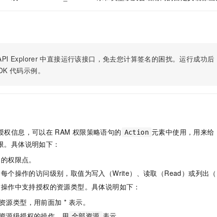
服务生态伙伴
视觉 Coding、空间感知、多模态思考等全面升级
1M上下文，专为长程任务能力而生
云工开物
企业应用
Night Plan 支持 Qwen 3.8-Max
AI 办公
NEW
Red Hat
30+ 款产品免费体验
夜间 5 折，Qwen/Meoo/TokenPlan 客户专享
AI智能应用
科研合作
ERP
堂（旗舰版）
SUSE
智能客服
AI 应用构建
大模型原生
CRM
2个月
自动承接线索
建站小程序
PI Explorer
中直接运行该接口，免去您计算签名的困扰。运行成功后，OpenA
Qoder
大模型服务平台百炼-应用模版
OA 办公系统
HOT
NEW
DK
代码示例。
面向真实软件
个人版上线、团队版降价；千问3.8-Max首发发尝鲜
丰富多元化的应用模版和解决方案
力提升
财税管理
模板建站
万有无界
大模型服务平台百炼-智能体
400电话
定制建站
的模型效果
灵活可视化地构建企业级 Agent
方案
广告营销
模板小程序
秒悟
人工智能平台 PAI
授权信息，可以在
RAM
权限策略语句的
元素中使用，用来给
定制小程序
Action
云端极速 AI 
新一代 AI 视频生成模型，深度适配广告营销等场景
AI Native 的算法工程平台，一站式完成建模、训练、推理服务部署
限。具体说明如下：
APP 开发
体的权限点。
建站系统
每个操作的访问级别，取值为写入（Write）、读取（Read）或列出（L
指操作中支持授权的资源类型。具体说明如下：
AI 应用
10分钟微调：让0.6B模型媲美235B模型
多模态数据信
资源类型，用前面加 * 表示。
依托云原生高可用架构,实现Dify私有化部署
用1%尺寸在特定领域达到大模型90%以上效果
资源级授权的操作，用
表示。
全部资源