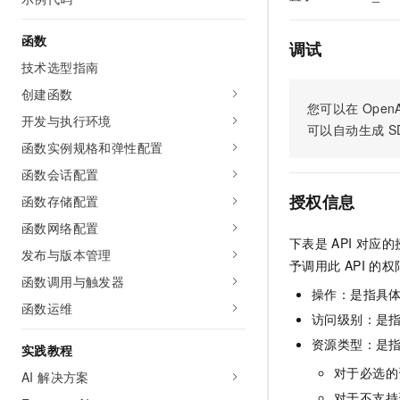
AI 产品 免费试用
网络
安全
云开发大赛
Tableau 订阅
1亿+ 大模型 tokens 和 
函数
调试
可观测
入门学习赛
中间件
AI空中课堂在线直播课
技术选型指南
140+云产品 免费试用
大模型服务
上云与迁云
产品新客免费试用，最长1
数据库
创建函数
生态解决方案
您可以在
OpenA
千问AI平台-Token Plan
开发与执行环境
企业出海
大模型ACA认证体验
大数据计算
可以自动生成
S
助力企业全员 AI 认知与能
函数实例规格和弹性配置
行业生态解决方案
政企业务
媒体服务
千问AI平台-模型体验
函数会话配置
开发者生态解决方案
在线体验全尺寸、多种模态
授权信息
函数存储配置
企业服务与云通信
AI 开发和 AI 应用解决
Happy 系列大模型
函数网络配置
域名与网站
下表是
API
对应的
发布与版本管理
予调用此
API
的权
终端用户计算
函数调用与触发器
操作：是指具
函数运维
Serverless
大模型解决方案
访问级别：是指
资源类型：是
开发工具
实践教程
快速部署 Dify，高效搭建 
对于必选的
AI 解决方案
迁移与运维管理
对于不支持