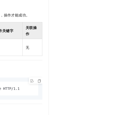
t.diy 一步搞定创意建站
构建大模型应用的安全防护体系
通过自然语言交互简化开发流程,全栈开发支持
通过阿里云安全产品对 AI 应用进行安全防护
限，操作才能成功。
关联操
件关键字
作
无
e HTTP/1.1