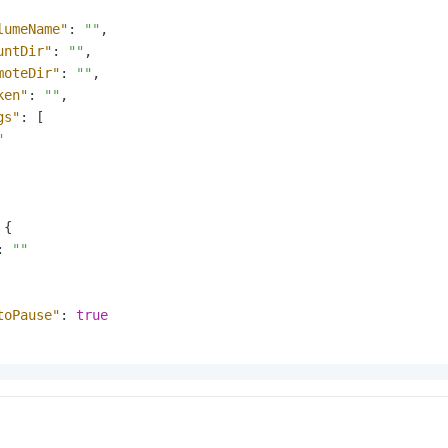
lumeName"
:
""
,
untDir"
:
""
,
moteDir"
:
""
,
ken"
:
""
,
gs"
:
[
"
{
:
""
toPause"
:
true