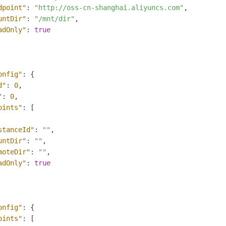
dpoint"
:
"http://oss-cn-shanghai.aliyuncs.com"
,
untDir"
:
"/mnt/dir"
,
adOnly"
:
true
onfig"
:
{
d"
:
0
,
"
:
0
,
oints"
:
[
stanceId"
:
""
,
untDir"
:
""
,
moteDir"
:
""
,
adOnly"
:
true
onfig"
:
{
oints"
:
[