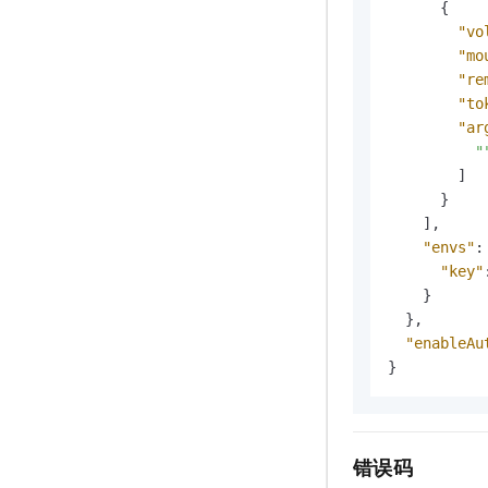
{
"vo
"mo
"re
"to
"ar
"
]
}
]
,
"envs"
:
"key"
}
}
,
"enableAu
}
错误码