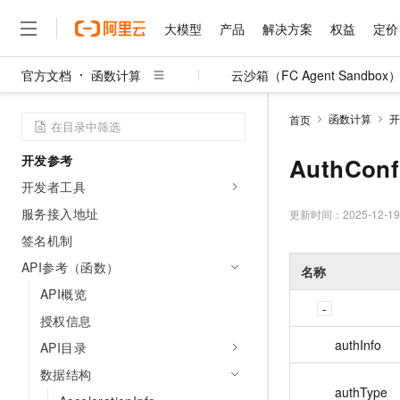
概述
大模型
产品
解决方案
权益
定价
使用RAM进行访问控制
数据面安全性
官方文档
函数计算
云沙箱（FC Agent Sandbox
控制面安全性
大模型
产品
解决方案
权益
定价
云市场
伙伴
服务
了解阿里云
精选产品
精选解决方案
普惠上云
产品定价
精选商城
成为销售伙伴
售前咨询
为什么选择阿里云
千问AI平台
责任共担
函数计算
开
首页
了解云产品的定价详情
大模型服务平台百炼
千问办公，解锁你的工作
普惠上云 官方力荐
分销伙伴
在线服务
网站建设
什么是云计算
大
大模型服务与应用平台
企业级Agent产品，直接
云服务器38元/年起，超
开发参考
AuthConf
咨询伙伴
多端小程序
技术领先
云上成本管理
售后服务
开发者工具
千问大模型
Agency Agents：拥
官方推荐返现计划
大模型
大模型
精选产品
精选解决方案
Salesforce 国际版订阅
稳定可靠
管理和优化成本
服务接入地址
多元化、高性能、安全可靠
推荐新用户得奖励，单订单
更新时间：
2025-12-19
销售伙伴合作计划
自助服务
友盟天域
安全合规
人工智能与机器学习
AI
文本生成
签名机制
无影云电脑
HappyHorse 打造一
云工开物
无影生态合作计划
在线服务
API参考（函数）
观测云
分析师报告
随时随地安全接入的云上超
高校专属算力普惠，学生认
名称
计算
互联网应用开发
Qwen3.8-Max
HOT
Salesforce On Alibaba C
工单服务
API概览
智能体时代全能旗舰模型
Tuya 物联网平台阿里云
研究报告与白皮书
云解析DNS
快速拥有专属 OpenClaw
Consulting Partner 合
大数据
容器
免费试用
授权信息
短信专区
蓝凌 OA
Qwen3.7-Plus
AI 大模型销售与服务生
现代化应用
authInfo
存储
API目录
天池大赛
能看、能想、能动手的多模
云原生大数据计算服务 Max
解决方案免费试用 新老
电子合同
数据结构
面向分析的企业级SaaS模
最高领取价值200元试用
安全
网络与CDN
AI 算法大赛
Qwen3-VL-Plus
authType
畅捷通