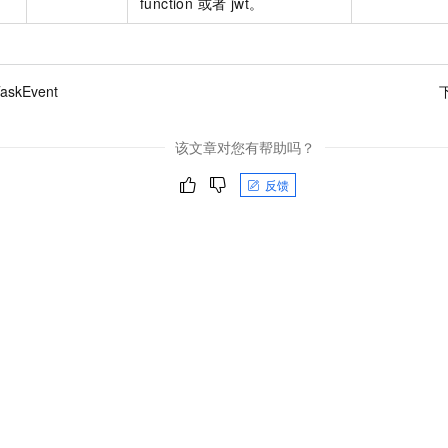
function 或者 jwt。
服务生态伙伴
视觉 Coding、空间感知、多模态思考等全面升级
1M上下文，专为长程任务能力而生
云工开物
企业应用
Night Plan 支持 Qwen 3.8-Max
AI 办公
NEW
Red Hat
30+ 款产品免费体验
夜间 5 折，Qwen/Meoo/TokenPlan 客户专享
AI智能应用
科研合作
ERP
堂（旗舰版）
SUSE
智能客服
AI 应用构建
大模型原生
askEvent
CRM
2个月
自动承接线索
建站小程序
Qoder
大模型服务平台百炼-应用模版
OA 办公系统
HOT
NEW
该文章对您有帮助吗？
面向真实软件
个人版上线、团队版降价；千问3.8-Max首发发尝鲜
丰富多元化的应用模版和解决方案
力提升
财税管理
模板建站
反馈
万有无界
大模型服务平台百炼-智能体
400电话
定制建站
的模型效果
灵活可视化地构建企业级 Agent
方案
广告营销
模板小程序
秒悟
人工智能平台 PAI
定制小程序
云端极速 AI 
新一代 AI 视频生成模型，深度适配广告营销等场景
AI Native 的算法工程平台，一站式完成建模、训练、推理服务部署
APP 开发
建站系统
AI 应用
10分钟微调：让0.6B模型媲美235B模型
多模态数据信
依托云原生高可用架构,实现Dify私有化部署
用1%尺寸在特定领域达到大模型90%以上效果