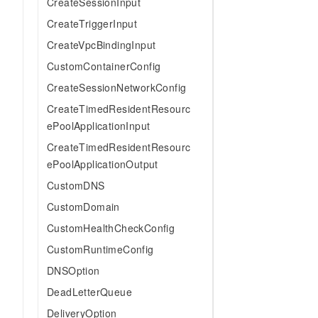
CreateSessionInput
10 分钟在聊天系统中增加
专有云
CreateTriggerInput
CreateVpcBindingInput
CustomContainerConfig
CreateSessionNetworkConfig
CreateTimedResidentResourc
ePoolApplicationInput
CreateTimedResidentResourc
ePoolApplicationOutput
CustomDNS
CustomDomain
CustomHealthCheckConfig
CustomRuntimeConfig
DNSOption
DeadLetterQueue
DeliveryOption