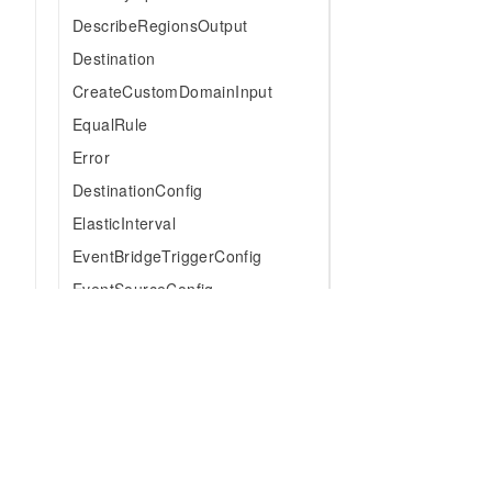
DescribeRegionsOutput
Destination
CreateCustomDomainInput
EqualRule
Error
DestinationConfig
ElasticInterval
EventBridgeTriggerConfig
EventSourceConfig
EventSourceParameters
Function
FunctionLayer
GPUConfig
GetResourceTagsOutput
为什么选择阿里云
大模型
产品和定
HTTPTrigger