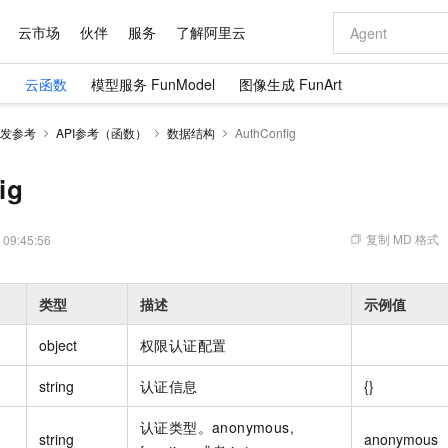
云市场
伙伴
服务
了解阿里云
）
云函数
模型服务 FunModel
图像生成 FunArt
AI 特惠
数据与 API
成为产品伙伴
企业增值服务
最佳实践
价格计算器
AI 场景体
基础软件
产品伙伴合
阿里云认证
市场活动
配置报价
大模型
发参考
API参考（函数）
数据结构
AuthConfig
自助选配和估算价格
新方式
域名与网站
睿译宝，AI翻译排版一步到位
智启 AI 普惠权益
产品生态集成认证中心
企业支持计划
云上春晚
千问官方 MaaS 平台，为开发者和 Agent 而生，新用户赠送 1 亿 + tokens 额度
云服务器 EC
Qwen Aud
AI Coding
阿里云Maa
2026 阿里云
为企业打
数据集
Windows
大模型认证
模型
NEW
NEW
交付可用成果
值低价云产品抢先购
提供智能易用的域名与建站服务
上传文档即自动完成翻译和格式还原
至高享 1亿+免费 tokens，加速 Al 应用落地
安全可靠、弹
智能编程，一键
ig
产品生态伙伴
专家技术服务
云上奥运之旅
弹性计算合作
阿里云中企出
手机三要素
宝塔 Linux
全部认证
价格优势
有专属领域专家
对象存储 OSS
GLM-5.2：长任务时代开源旗舰模型
阿里云 OPC 创新助力计划
云数据库 RD
即刻拥有 DeepS
AI 电商营销
产品生态伙伴工作台
企业增值服务台
云栖战略参考
云存储合作计
云栖大会
身份实名认证
CentOS
训练营
推动算力普惠，释放技术红利
的大模型服务
最高返9万
多领域专家智能体,一键组建 AI 虚拟交付团队
至高百万元 Token 补贴，加速一人公司成长
稳定、安全、高性价比、高性能的云存储服务
真正可用的 1M 上下文,一次完成代码全链路开发
轻松解锁专属 Dee
从图文生成到
复制 MD 格式
 09:45:56
云上的中国
数据库合作计
活动全景
短信
Docker
图片和
站式影视创作平台
人工智能平台 PAI
Hermes Agent，打造自进化智能体
Token Plan 模型订阅计划
Qoder
5 分钟轻松部署
AI 广告创作
企业成长
大模型
NEW
信息公告
看见新力量
云网络合作计
OCR 文字识别
JAVA
级电脑
证享300元代金券
可视化编排打通从文字构思到成片全链路闭环
一站式AI开发、训练和推理服务
自主进化，持久记忆，越用越聪明
Qwen3.8-Max 首发尝鲜，限时加量 10 倍，夜间低至2折
面向真实软件
图文、视频一
类型
描述
示例值
Kimi-K3
HappyHors
NEW
魔搭 Mode
loud
服务实践
官网公告
Kimi 最新旗舰模型，长程编程与推理利器
让文字生成流
金融模力时刻
Salesforce O
版
发票查验
全能环境
Qoder CN
Claude Code + GStack 打造工程团队
千问办公，限时限量积分加倍
云原生数据库 P
低代码高效构
AI 建站
NEW
作计划
object
权限认证配置
计划
创新中心
魔搭 ModelSc
健康状态
让AI从“聊天伙伴”进化为能干活的“数字员工”
覆盖公网/内网、递归/权威、移动APP等全场景解析服务
安装技能 GStack，拥有专属 AI 工程团队
你的AI工作搭子，覆盖日常办公高频场景
基于千问大模型等，支持代码智能生成、研发智能问答
0 代码专业建
客户案例
天气预报查询
操作系统
Deepseek-v4-pro
HappyHors
态合作计划
string
认证信息
{}
态智能体模型
旗舰 MoE 大模型，百万上下文与顶尖推理能力
图生视频，流
Compute
同享
容器服务 Kubernetes 版 ACK
万小智 AI 建站低至 15元/月
云防火墙
AI 短剧/漫剧
快递物流查询
WordPress
成为服务伙
高校合作
式云数据仓库
点，立即开启云上创新
提供一站式管理容器应用的 K8s 服务
送.CN域名，送备案服务码
云原生的云上
AI助力短剧
认证类型。anonymous,
GLM-5.2
Wan2.7-T
string
anonymous
Ubuntu