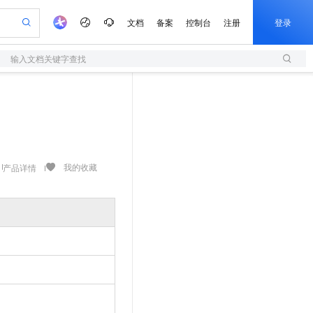
文档
备案
控制台
注册
登录
输入文档关键字查找
验
作计划
器
AI 活动
专业服务
服务伙伴合作计划
开发者社区
加入我们
服务平台百炼
阿里云 OPC 创新助力计划
一站式生成采购清单，支持单品或批量购买
S
io：打造专属 AI 语音助手
S产品伙伴计划（繁花）
峰会
造的大模型服务与应用开发平台
轻量应用服务器
一句话生成原生可编辑精美 PPT 文稿
AI 生产力先锋
Al MaaS 服务伙伴赋能合作
域名
博文
Careers
至高可申请百万元
性可伸缩的云计算服务
开启高性价比 AI 编程新体验
Qwen-Audio-3.0-Realtime 端到端实时语音角色扮演
输入一句话想法, 轻松生成专业的 PPT
先锋实践拓展 AI 生产力的边界
快速构建应用程序和网站，即刻迈出上云第一步
Token 补贴，五大权
计划
海大会
伙伴信用分合作计划
商标
问答
社会招聘
益加速 OPC 成功
S
eek-V4-Pro
数字证书管理服务（原SSL证书）
一键部署幻兽帕鲁游戏服务器
飞天发布时刻
HOT
划
备案
电子书
校园招聘
pSeek-V4-Pro
视频创作，一键激活电商全链路生产力
全托管，含MySQL、PostgreSQL、SQL Server、MariaDB多引擎
实现全站HTTPS，呈现可信的WEB访问
一键购买专属联机服务器，轻松开启游戏
所见，即是所愿
我的收藏
产品详情
更多支持
划
公司注册
镜像站
视频生成
语音识别与合成
专属 QwenPaw
短信服务
漫剧工坊：一站式动画创作平台
AI 实训营
HOT
合作伙伴培训与认证
划
上云迁移
的智能体编程平台
站生成，高效打造优质广告素材
从聊天伙伴进化为能主动干活的本地数字员工
快速生产连贯的高质量长漫剧
从基础到进阶，Agent 创客手把手教你
国内短信简单易用，安全可靠，秒级触达，全球覆盖200+国家和地区。
e-1.1-T2V
Qwen3-TTS-Flash
lScope
我要反馈
查询合作伙伴
畅细腻的高质量视频
离线语音合成大模型，多语言方言自适应，低延迟高稳定
n Alibaba Cloud ISV 合作
代维服务
olarDB
建企业门户网站
大数据开发治理平台 DataWorks
10 分钟搭建微信、支付宝小程序
创新加速
ope
登录合作伙伴管理后台
我要建议
站，无忧落地极速上线
以可视化方式快速构建移动和 PC 门户网站
100%兼容MySQL、PostgreSQL，兼容Oracle，支持集中和分布式
高效部署网站，快速应用到小程序
Data Agent 驱动的一站式 Data+AI 开发治理平台
e-1.1-I2V
Cosyvoice-V3-Flash
安全
畅自然，细节丰富
高表现力语音合成大模型，语音克隆听感自然
我要投诉
上云场景组合购
伴
边界网络安全防护产品
漫剧创作，剧本、分镜、视频高效生成
覆盖90%+业务场景，专享组合折扣价
2V
VPN
Fun-ASR