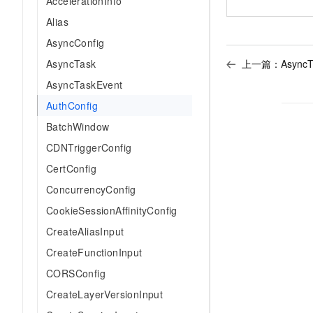
AccelerationInfo
AI 产品 免费试用
网络
安全
云开发大赛
Alias
Tableau 订阅
1亿+ 大模型 tokens 和 
可观测
入门学习赛
AsyncConfig
中间件
AI空中课堂在线直播课
140+云产品 免费试用
大模型服务
上一篇：
AsyncT
AsyncTask
上云与迁云
产品新客免费试用，最长1
数据库
AsyncTaskEvent
生态解决方案
千问AI平台-Token Plan
企业出海
大模型ACA认证体验
大数据计算
AuthConfig
助力企业全员 AI 认知与能
行业生态解决方案
政企业务
BatchWindow
媒体服务
千问AI平台-模型体验
开发者生态解决方案
CDNTriggerConfig
在线体验全尺寸、多种模态
企业服务与云通信
AI 开发和 AI 应用解决
CertConfig
Happy 系列大模型
域名与网站
ConcurrencyConfig
CookieSessionAffinityConfig
终端用户计算
CreateAliasInput
Serverless
大模型解决方案
CreateFunctionInput
开发工具
CORSConfig
快速部署 Dify，高效搭建 
CreateLayerVersionInput
迁移与运维管理