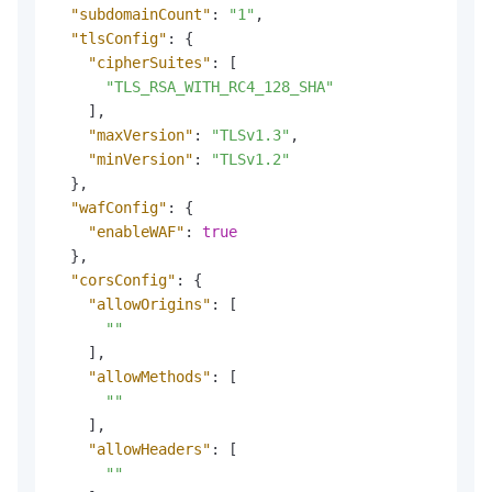
"subdomainCount"
:
"1"
,
"tlsConfig"
:
{
"cipherSuites"
:
[
"TLS_RSA_WITH_RC4_128_SHA"
]
,
"maxVersion"
:
"TLSv1.3"
,
"minVersion"
:
"TLSv1.2"
}
,
"wafConfig"
:
{
"enableWAF"
:
true
}
,
"corsConfig"
:
{
"allowOrigins"
:
[
""
]
,
"allowMethods"
:
[
""
]
,
"allowHeaders"
:
[
""