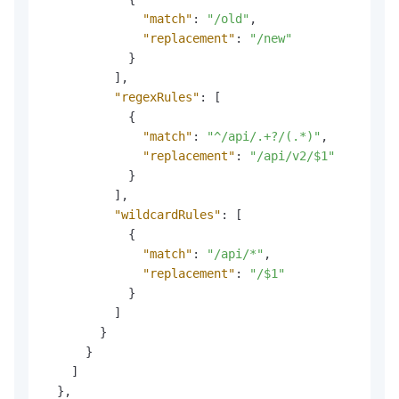
"match"
:
"/old"
,
"replacement"
:
"/new"
}
]
,
"regexRules"
:
[
{
"match"
:
"^/api/.+?/(.*)"
,
"replacement"
:
"/api/v2/$1"
}
]
,
"wildcardRules"
:
[
{
"match"
:
"/api/*"
,
"replacement"
:
"/$1"
}
]
}
}
]
}
,