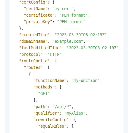
"certConfig"
:
{
"certName"
:
"my-cert"
,
"certificate"
:
"PEM format"
,
"privateKey"
:
"PEM format"
}
,
"createdTime"
:
"2023-03-30T08:02:19Z"
,
"domainName"
:
"example.com"
,
"lastModifiedTime"
:
"2023-03-30T08:02:19Z"
,
"protocol"
:
"HTTP"
,
"routeConfig"
:
{
"routes"
:
[
{
"functionName"
:
"myFunction"
,
"methods"
:
[
"GET"
]
,
"path"
:
"/api/*"
,
"qualifier"
:
"myAlias"
,
"rewriteConfig"
:
{
"equalRules"
:
[
{