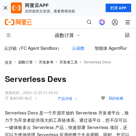
打开 APP
函数计算
云沙箱（FC Agent Sandbox）
云函数
智能体 AgentRun
模型
函数计算
开发参考
开发者工具
Serverless Devs
首页
Serverless Devs
更新时间：
2024-12-25 01:49:52
复制 MD 格式
我的收藏
产品详情
Serverless Devs
是一个开源开放的
Serverless
开发者平台，致
力于为开发者提供强大的工具链体系。通过该平台，您不仅可以
一键体验多云
Serverless
产品，快速部署
Serverless
项目，还
可以方便地管理
Serverless
应用的整个生命周期。同时，您可以