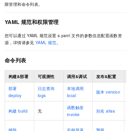
限管理和命令列表。
YAML
规范和权限管理
您可以通过
YAML
规范设置
s.yaml
文件的参数信息配置函数资
源，详情请参见
YAML
规范
。
命令列表
构建&部署
可观测性
调用&调试
发布&配置
部署
日志查询
本地调用
版本 version
deploy
logs
local
i
函数触发
构建 build
无
别名 alias
invoke
s
Y
移除
实例登录
预留