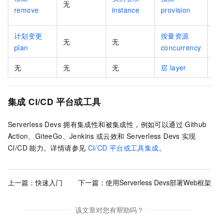
无
remove
instance
provision
s
计划变更
按量资源
无
无
plan
concurrency
无
无
无
层 layer
集成
CI/CD
平台或工具
Serverless Devs
拥有集成性和被集成性，例如可以通过
Github
Action、GiteeGo、Jenkins
或云效和
Serverless Devs
实现
CI/CD
能力。详情请参见
CI/CD
平台或工具集成
。
上一篇：
快速入门
下一篇：
使用Serverless Devs部署Web框架
该文章对您有帮助吗？