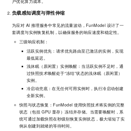
户优化算力成本。
负载感知调度与弹性伸缩
为应对 AI 推理服务中常见的流量波动，FunModel 设计了一
套调度与实例恢复机制，以确保服务的响应速度和稳定性。
三级响应机制：
活跃实例优先：请求优先路由至已激活的实例，实现
最低延迟。
浅休眠（原闲置）实例唤醒：当活跃实例不足时，通
过快照技术唤醒处于“冻结”状态的浅休眠（原闲置）
实例。
冷启动兜底：在无任何可用实例时，执行冷启动创建
全新实例。
快照与状态恢复：FunModel
使用快照技术将实例的完整
状态（包括 GPU 显存）冻结并存储。当需要唤醒时，系
统可通过加载快照在秒级别恢复实例状态，极大缩短了实
例从创建到就绪的等待时间。