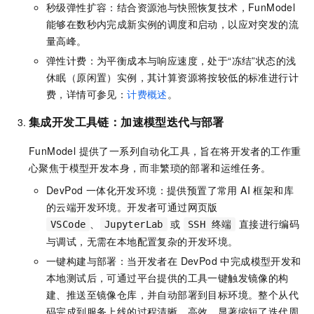
秒级弹性扩容：结合资源池与快照恢复技术，FunModel
能够在数秒内完成新实例的调度和启动，以应对突发的流
量高峰。
弹性计费：为平衡成本与响应速度，处于“冻结”状态的浅
休眠（原闲置）实例，其计算资源将按较低的标准进行计
费，详情可参见：
计费概述
。
集成开发工具链：加速模型迭代与部署
FunModel 提供了一系列自动化工具，旨在将开发者的工作重
心聚焦于模型开发本身，而非繁琐的部署和运维任务。
DevPod 一体化开发环境：提供预置了常用 AI 框架和库
的云端开发环境。开发者可通过网页版
、
或
直接进行编码
VSCode
JupyterLab
SSH 终端
与调试，无需在本地配置复杂的开发环境。
一键构建与部署：当开发者在 DevPod 中完成模型开发和
本地测试后，可通过平台提供的工具一键触发镜像的构
建、推送至镜像仓库，并自动部署到目标环境。整个从代
码完成到服务上线的过程清晰、高效，显著缩短了迭代周