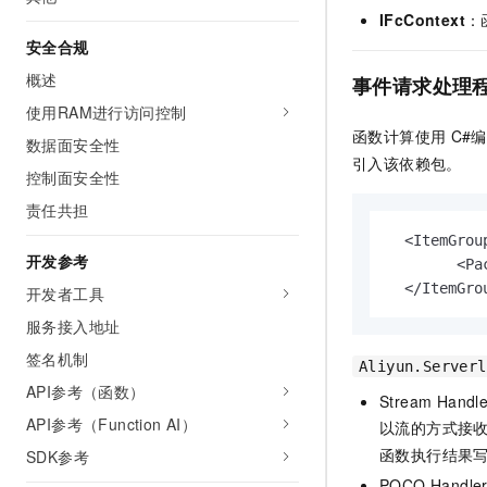
IFcContext
：
安全合规
概述
事件请求处理
使用RAM进行访问控制
函数计算使用
C#
数据面安全性
引入该依赖包。
控制面安全性
责任共担
  <ItemGroup
开发参考
        <Pa
  </ItemGro
开发者工具
服务接入地址
签名机制
Aliyun.Serverl
API参考（函数）
Stream Handle
API参考（Function AI）
以流的方式接
函数执行结果
SDK参考
POCO Handle