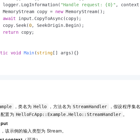
  logger.LogInformation(
"Handle request: {0}"
, context
  MemoryStream copy = 
new
 MemoryStream();

await
 input.CopyToAsync(copy);

  copy.Seek(
0
, SeekOrigin.Begin);

return
 copy;

atic
void
Main
(
string
[] args
)
{}

，类名为
，方法名为
，假设程序集
ample
Hello
StreamHandler
的配置为
。
HelloFcApp::Example.Hello::StreamHandler
nput
入，该示例的输入类型为
Stream。
xt context
（可选）