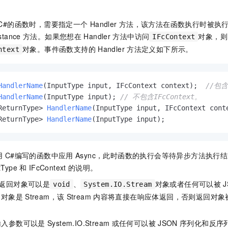
C#的函数时，需要指定一个
Handler
方法，该方法在函数执行时被执
stance
方法。如果您想在
Handler
方法中访问
对象，则
IFcContext
对象。事件函数支持的
Handler
方法定义如下所示。
ntext
HandlerName
(InputType input, IFcContext context)
;  
//包含
HandlerName
(InputType input)
; 
// 不包含IFcContext。
ReturnType> 
HandlerName
(InputType input, IFcContext cont
ReturnType> 
HandlerName
(InputType input)
;
用
C#编写的函数中应用
Async，此时函数的执行会等待异步方法执行
tType
和
IFcContext
的说明。
返回对象可以是
、
对象或者任何可以被
void
System.IO.Stream
回对象是
Stream，该
Stream
内容将直接在响应体返回，否则返回对象
输入参数可以是
System.IO.Stream
或任何可以被
JSON
序列化和反序