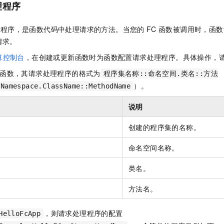
服务生态伙伴
理程序
视觉 Coding、空间感知、多模态思考等全面升级
1M上下文，专为长程任务能力而生
云工开物
企业应用
Night Plan 支持 Qwen 3.8-Max
AI 办公
NEW
Red Hat
30+ 款产品免费体验
夜间 5 折，Qwen/Meoo/TokenPlan 客户专享
AI智能应用
科研合作
ERP
理程序，是函数代码中处理请求的方法。当您的
FC
函数被调用时，
函数
堂（旗舰版）
SUSE
智能客服
请求。
AI 应用构建
大模型原生
CRM
2个月
自动承接线索
算控制台
，在创建或更新函数时为函数配置请求处理程序。具体操作，
建站小程序
Qoder
大模型服务平台百炼-应用模版
OA 办公系统
HOT
NEW
函数，其请求处理程序的格式为
程序集名称::命名空间.类名::方法
面向真实软件
个人版上线、团队版降价；千问3.8-Max首发发尝鲜
丰富多元化的应用模版和解决方案
力提升
财税管理
模板建站
）。
:Namespace.ClassName::MethodName
万有无界
大模型服务平台百炼-智能体
400电话
定制建站
说明
的模型效果
灵活可视化地构建企业级 Agent
方案
广告营销
模板小程序
秒悟
人工智能平台 PAI
创建的程序集的名称。
定制小程序
云端极速 AI 
新一代 AI 视频生成模型，深度适配广告营销等场景
AI Native 的算法工程平台，一站式完成建模、训练、推理服务部署
命名空间名称。
APP 开发
类名。
建站系统
方法名。
AI 应用
10分钟微调：让0.6B模型媲美235B模型
多模态数据信
依托云原生高可用架构,实现Dify私有化部署
用1%尺寸在特定领域达到大模型90%以上效果
，则请求处理程序的配置
HelloFcApp