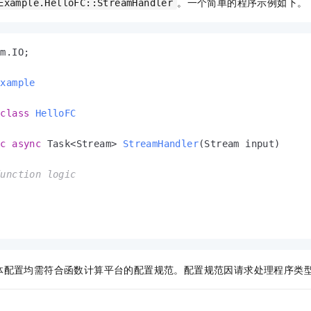
。一个简单的程序示例如下。
Example.HelloFC::StreamHandler
一个 AI 助手
即刻拥有 DeepSeek-R1 满血版
超强辅助，Bol
在企业官网、通讯软件中为客户提供 AI 客服
多种方案随心选，轻松解锁专属 DeepSeek
m.IO;

Example
class
HelloFC
ic
async
 Task<Stream> 
StreamHandler
(
Stream input
)
function logic
体配置均需符合
函数计算
平台的配置规范。配置规范因请求处理程序类