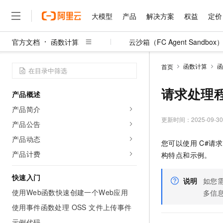
大模型
产品
解决方案
权益
定价
官方文档
函数计算
云沙箱（FC Agent Sandbox
大模型
产品
解决方案
权益
定价
云市场
伙伴
服务
了解阿里云
精选产品
精选解决方案
普惠上云
产品定价
精选商城
成为销售伙伴
售前咨询
为什么选择阿里云
千问AI平台
函数计算
函
首页
了解云产品的定价详情
大模型服务平台百炼
千问办公，解锁你的工作
普惠上云 官方力荐
分销伙伴
在线服务
网站建设
什么是云计算
大
大模型服务与应用平台
企业级Agent产品，直接
云服务器38元/年起，超
请求处理程序
产品概述
咨询伙伴
多端小程序
技术领先
云上成本管理
售后服务
千问大模型
Agency Agents：拥
官方推荐返现计划
大模型
产品简介
大模型
精选产品
精选解决方案
Salesforce 国际版订阅
稳定可靠
管理和优化成本
多元化、高性能、安全可靠
推荐新用户得奖励，单订单
更新时间：
2025-09-30
销售伙伴合作计划
产品公告
自助服务
友盟天域
安全合规
人工智能与机器学习
AI
文本生成
无影云电脑
HappyHorse 打造一
云工开物
产品动态
您可以使用
C#请
无影生态合作计划
在线服务
观测云
分析师报告
随时随地安全接入的云上超
高校专属算力普惠，学生认
计算
互联网应用开发
产品计费
Qwen3.8-Max
构特点和示例。
HOT
Salesforce On Alibaba C
工单服务
智能体时代全能旗舰模型
Tuya 物联网平台阿里云
研究报告与白皮书
云解析DNS
快速拥有专属 OpenClaw
Consulting Partner 合
大数据
容器
快速入门
免费试用
短信专区
说明
如您
蓝凌 OA
Qwen3.7-Plus
AI 大模型销售与服务生
使用Web函数快速创建一个Web应用
现代化应用
多信
存储
天池大赛
能看、能想、能动手的多模
云原生大数据计算服务 Max
解决方案免费试用 新老
电子合同
使用事件函数处理 OSS 文件上传事件
面向分析的企业级SaaS模
最高领取价值200元试用
安全
网络与CDN
AI 算法大赛
Qwen3-VL-Plus
畅捷通
示例代码