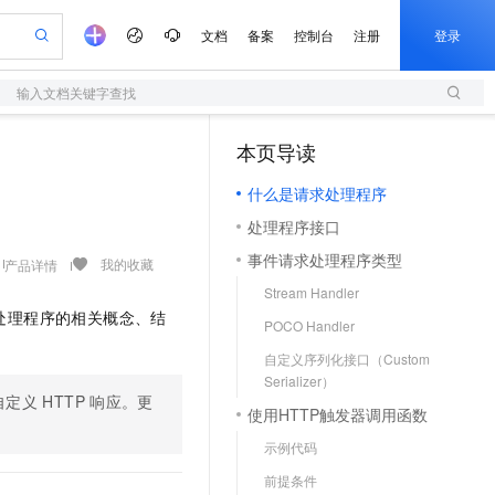
文档
备案
控制台
注册
登录
输入文档关键字查找
验
作计划
器
AI 活动
专业服务
服务伙伴合作计划
开发者社区
加入我们
服务平台百炼
阿里云 OPC 创新助力计划
本页导读
（1）
一站式生成采购清单，支持单品或批量购买
S
io：打造专属 AI 语音助手
S产品伙伴计划（繁花）
峰会
造的大模型服务与应用开发平台
轻量应用服务器
一句话生成原生可编辑精美 PPT 文稿
AI 生产力先锋
Al MaaS 服务伙伴赋能合作
域名
博文
Careers
至高可申请百万元
什么是请求处理程序
性可伸缩的云计算服务
开启高性价比 AI 编程新体验
Qwen-Audio-3.0-Realtime 端到端实时语音角色扮演
输入一句话想法, 轻松生成专业的 PPT
先锋实践拓展 AI 生产力的边界
快速构建应用程序和网站，即刻迈出上云第一步
Token 补贴，五大权
计划
海大会
伙伴信用分合作计划
商标
问答
社会招聘
处理程序接口
益加速 OPC 成功
S
eek-V4-Pro
数字证书管理服务（原SSL证书）
一键部署幻兽帕鲁游戏服务器
飞天发布时刻
HOT
划
备案
电子书
校园招聘
事件请求处理程序类型
pSeek-V4-Pro
视频创作，一键激活电商全链路生产力
全托管，含MySQL、PostgreSQL、SQL Server、MariaDB多引擎
实现全站HTTPS，呈现可信的WEB访问
一键购买专属联机服务器，轻松开启游戏
所见，即是所愿
我的收藏
产品详情
更多支持
划
公司注册
镜像站
Stream Handler
视频生成
语音识别与合成
专属 QwenPaw
短信服务
漫剧工坊：一站式动画创作平台
AI 实训营
HOT
处理程序的相关概念、结
合作伙伴培训与认证
POCO Handler
划
上云迁移
的智能体编程平台
站生成，高效打造优质广告素材
从聊天伙伴进化为能主动干活的本地数字员工
快速生产连贯的高质量长漫剧
从基础到进阶，Agent 创客手把手教你
国内短信简单易用，安全可靠，秒级触达，全球覆盖200+国家和地区。
e-1.1-T2V
Qwen3-TTS-Flash
lScope
我要反馈
查询合作伙伴
自定义序列化接口（Custom
畅细腻的高质量视频
离线语音合成大模型，多语言方言自适应，低延迟高稳定
n Alibaba Cloud ISV 合作
代维服务
olarDB
建企业门户网站
大数据开发治理平台 DataWorks
10 分钟搭建微信、支付宝小程序
Serializer）
创新加速
ope
登录合作伙伴管理后台
我要建议
自定义
站，无忧落地极速上线
HTTP
响应。更
以可视化方式快速构建移动和 PC 门户网站
100%兼容MySQL、PostgreSQL，兼容Oracle，支持集中和分布式
高效部署网站，快速应用到小程序
Data Agent 驱动的一站式 Data+AI 开发治理平台
e-1.1-I2V
Cosyvoice-V3-Flash
使用HTTP触发器调用函数
安全
畅自然，细节丰富
高表现力语音合成大模型，语音克隆听感自然
我要投诉
上云场景组合购
示例代码
伴
边界网络安全防护产品
漫剧创作，剧本、分镜、视频高效生成
覆盖90%+业务场景，专享组合折扣价
2V
VPN
Fun-ASR
前提条件