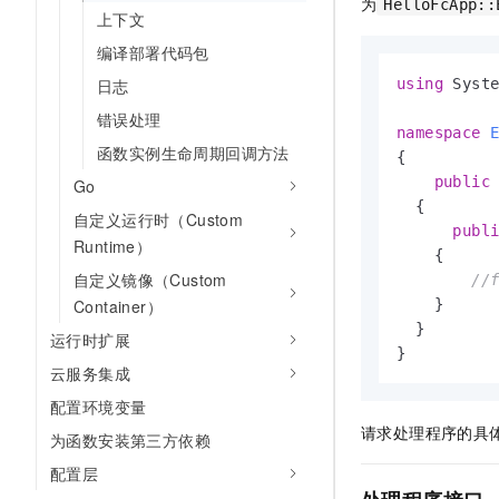
为
HelloFcApp::
10 分钟在聊天系统中增加
上下文
专有云
编译部署代码包
日志
using
 Syste
错误处理
namespace
函数实例生命周期回调方法
{

public
Go
  {

自定义运行时（Custom
publ
Runtime）
    {

自定义镜像（Custom
//
Container）
    }

  }

运行时扩展
}
云服务集成
配置环境变量
请求处理程序的具
为函数安装第三方依赖
配置层