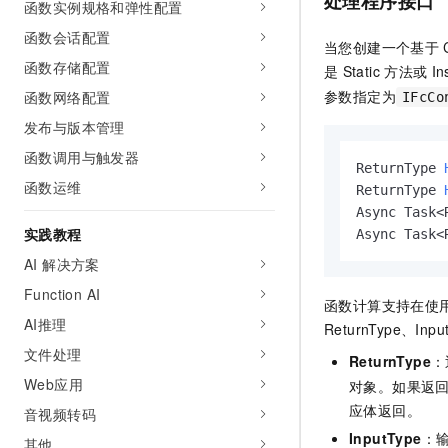
处理程序接口
函数实例规格和弹性配置
函数会话配置
当您创建一个基于
函数存储配置
是
Static
方法或
In
参数指定为
函数网络配置
IFcCo
发布与版本管理
函数调用与触发器
ReturnType 
函数运维
ReturnType 
Async Task<
实践教程
Async Task<
AI 解决方案
Function AI
函数计算
支持在使
AI推理
ReturnType、Inpu
文件处理
ReturnType
：
Web应用
对象。如果返
应体返回。
音视频转码
InputType
：
其他