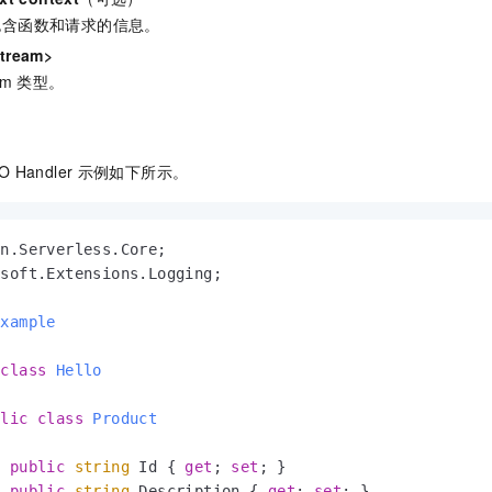
包含函数和请求的信息。
tream>
am
类型。
 Handler
示例如下所示。
soft.Extensions.Logging;

Example
class
Hello
blic
class
Product
public
string
 Id { 
get
; 
set
; }

public
string
 Description { 
get
; 
set
; }
