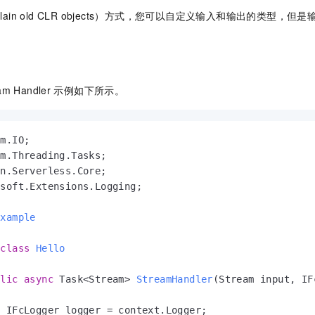
Plain old CLR objects）方式，您可以自定义输入和输出的类型，
am Handler
示例如下所示。
soft.Extensions.Logging;

Example
class
Hello
blic
async
 Task<Stream> 
StreamHandler
(
Stream input, IF
 IFcLogger logger = context.Logger;
