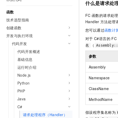
什么是请求处
AI 产品 免费试用
网络
安全
云开发大赛
Tableau 订阅
1亿+ 大模型 tokens 和 
函数
可观测
入门学习赛
FC
函数的请求处
中间件
AI空中课堂在线直播课
技术选型指南
140+云产品 免费试用
Handler
方法处理
大模型服务
上云与迁云
产品新客免费试用，最长1
数据库
创建函数
您可以通过
函数计
生态解决方案
千问AI平台-Token Plan
开发与执行环境
企业出海
大模型ACA认证体验
大数据计算
对于
C#语言的
FC
助力企业全员 AI 认知与能
代码开发
行业生态解决方案
（
名
Assembly:
政企业务
媒体服务
千问AI平台-模型体验
代码开发概述
开发者生态解决方案
参数
在线体验全尺寸、多种模态
基础信息
企业服务与云通信
AI 开发和 AI 应用解决
Happy 系列大模型
Assembly
运行时介绍
域名与网站
Node.js
Namespace
终端用户计算
Python
ClassName
PHP
Serverless
大模型解决方案
Java
MethodName
开发工具
快速部署 Dify，高效搭建 
C#
假设程序集名称为
迁移与运维管理
请求处理程序（Handler）