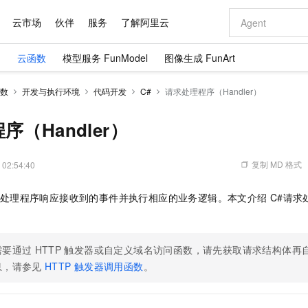
云市场
伙伴
服务
了解阿里云
）
云函数
模型服务 FunModel
图像生成 FunArt
AI 特惠
数据与 API
成为产品伙伴
企业增值服务
最佳实践
价格计算器
AI 场景体
基础软件
产品伙伴合
阿里云认证
市场活动
配置报价
大模型
数
开发与执行环境
代码开发
C#
请求处理程序（Handler）
自助选配和估算价格
新方式
域名与网站
睿译宝，AI翻译排版一步到位
智启 AI 普惠权益
产品生态集成认证中心
企业支持计划
云上春晚
千问官方 MaaS 平台，为开发者和 Agent 而生，新用户赠送 1 亿 + tokens 额度
云服务器 EC
Qwen Aud
AI Coding
阿里云Maa
2026 阿里云
为企业打
数据集
Windows
大模型认证
模型
NEW
NEW
交付可用成果
值低价云产品抢先购
提供智能易用的域名与建站服务
上传文档即自动完成翻译和格式还原
至高享 1亿+免费 tokens，加速 Al 应用落地
安全可靠、弹
智能编程，一键
（Handler）
产品生态伙伴
专家技术服务
云上奥运之旅
弹性计算合作
阿里云中企出
手机三要素
宝塔 Linux
全部认证
价格优势
有专属领域专家
对象存储 OSS
GLM-5.2：长任务时代开源旗舰模型
阿里云 OPC 创新助力计划
云数据库 RD
即刻拥有 DeepS
AI 电商营销
产品生态伙伴工作台
企业增值服务台
云栖战略参考
云存储合作计
云栖大会
身份实名认证
CentOS
训练营
推动算力普惠，释放技术红利
的大模型服务
最高返9万
多领域专家智能体,一键组建 AI 虚拟交付团队
至高百万元 Token 补贴，加速一人公司成长
稳定、安全、高性价比、高性能的云存储服务
真正可用的 1M 上下文,一次完成代码全链路开发
轻松解锁专属 Dee
从图文生成到
复制 MD 格式
 02:54:40
云上的中国
数据库合作计
活动全景
短信
Docker
图片和
站式影视创作平台
人工智能平台 PAI
Hermes Agent，打造自进化智能体
Token Plan 模型订阅计划
Qoder
5 分钟轻松部署
AI 广告创作
企业成长
大模型
NEW
信息公告
求处理程序响应接收到的事件并执行相应的业务逻辑。本文介绍
C#请求
看见新力量
云网络合作计
OCR 文字识别
JAVA
级电脑
证享300元代金券
可视化编排打通从文字构思到成片全链路闭环
一站式AI开发、训练和推理服务
自主进化，持久记忆，越用越聪明
Qwen3.8-Max 首发尝鲜，限时加量 10 倍，夜间低至2折
面向真实软件
图文、视频一
Kimi-K3
HappyHors
NEW
魔搭 Mode
loud
服务实践
官网公告
Kimi 最新旗舰模型，长程编程与推理利器
让文字生成流
金融模力时刻
Salesforce O
版
发票查验
全能环境
Qoder CN
Claude Code + GStack 打造工程团队
千问办公，限时限量积分加倍
云原生数据库 P
低代码高效构
AI 建站
NEW
作计划
计划
创新中心
魔搭 ModelSc
健康状态
需要通过
HTTP
让AI从“聊天伙伴”进化为能干活的“数字员工”
覆盖公网/内网、递归/权威、移动APP等全场景解析服务
触发器或自定义域名访问函数，请先获取请求结构体再
安装技能 GStack，拥有专属 AI 工程团队
你的AI工作搭子，覆盖日常办公高频场景
基于千问大模型等，支持代码智能生成、研发智能问答
0 代码专业建
客户案例
天气预报查询
操作系统
Deepseek-v4-pro
HappyHors
态合作计划
息，请参见
HTTP
触发器调用函数
。
态智能体模型
旗舰 MoE 大模型，百万上下文与顶尖推理能力
图生视频，流
Compute
同享
容器服务 Kubernetes 版 ACK
万小智 AI 建站低至 15元/月
云防火墙
AI 短剧/漫剧
快递物流查询
WordPress
成为服务伙
高校合作
式云数据仓库
点，立即开启云上创新
提供一站式管理容器应用的 K8s 服务
送.CN域名，送备案服务码
云原生的云上
AI助力短剧
GLM-5.2
Wan2.7-T
Ubuntu