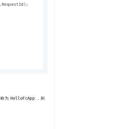
.RequestId);

名称为
，则
HelloFcApp