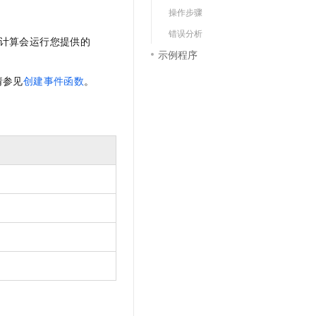
文戏情感细腻自然，动作戏激烈拳拳到肉，实现更强表演能力
支持中英文自由切换，具备更强的噪声鲁棒性
云聚AI 严选权益
操作步骤
SSL 证书
，一键激活高效办公新体验
精选AI产品，从模型到应用全链提效
错误分析
堡垒机
计算
会运行您提供的
示例程序
AI 用量加速计划
应用
防火墙
、识别商机，让客服更高效、服务更出色。
新老同享，达量后返
请参见
创建事件函数
。
千问办公
主机安全
NEW
的智能体编程平台
一站式AI生产力平台
AI 应用及服务市场
伶鹊
企业级人与Agent协作平台，接入和调度多个数字员工
智能客服平台，对话机器人、对话分析、智能外呼
AI 应用
大模型服务平台百炼 - 全妙
大模型
应用创作平台
多模态内容创作工具，已接入 DeepSeek
自然语言处理
数据标注
机器学习
息提取
与 AI 智能体进行实时音视频通话
从文本、图片、视频中提取结构化的属性信息
构建支持视频理解的 AI 音视频实时通话应用