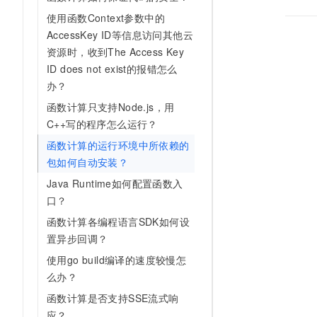
AI 产品 免费试用
网络
安全
云开发大赛
使用函数Context参数中的
Tableau 订阅
1亿+ 大模型 tokens 和 
AccessKey ID等信息访问其他云
可观测
入门学习赛
中间件
AI空中课堂在线直播课
资源时，收到The Access Key
140+云产品 免费试用
大模型服务
ID does not exist的报错怎么
上云与迁云
产品新客免费试用，最长1
数据库
办？
生态解决方案
千问AI平台-Token Plan
企业出海
大模型ACA认证体验
大数据计算
函数计算只支持Node.js，用
助力企业全员 AI 认知与能
行业生态解决方案
C++写的程序怎么运行？
政企业务
媒体服务
千问AI平台-模型体验
开发者生态解决方案
函数计算的运行环境中所依赖的
在线体验全尺寸、多种模态
企业服务与云通信
包如何自动安装？
AI 开发和 AI 应用解决
Happy 系列大模型
Java Runtime如何配置函数入
域名与网站
口？
终端用户计算
函数计算各编程语言SDK如何设
置异步回调？
Serverless
大模型解决方案
使用go build编译的速度较慢怎
开发工具
么办？
快速部署 Dify，高效搭建 
函数计算是否支持SSE流式响
迁移与运维管理
应？