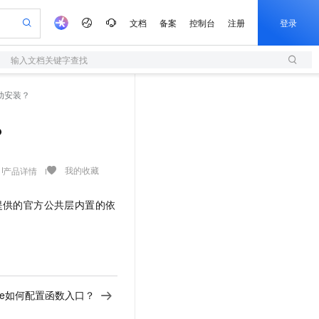
文档
备案
控制台
注册
登录
Art
输入文档关键字查找
验
作计划
器
AI 活动
专业服务
服务伙伴合作计划
开发者社区
加入我们
服务平台百炼
阿里云 OPC 创新助力计划
动安装？
一站式生成采购清单，支持单品或批量购买
S
可编辑精美 PPT 文稿
S产品伙伴计划（繁花）
峰会
造的大模型服务与应用开发平台
轻量应用服务器
Agency Agents：拥有专属领域专家
AI 生产力先锋
Al MaaS 服务伙伴赋能合作
域名
博文
Careers
至高可申请百万元
性可伸缩的云计算服务
 轻松生成专业的 PPT
开启高性价比 AI 编程新体验
先锋实践拓展 AI 生产力的边界
快速构建应用程序和网站，即刻迈出上云第一步
多领域专家智能体,一键组建 AI 虚拟交付团队
？
Token 补贴，五大权
计划
海大会
伙伴信用分合作计划
商标
问答
社会招聘
益加速 OPC 成功
S
帕鲁游戏服务器
数字证书管理服务（原SSL证书）
HappyHorse 打造一站式影视创作平台
飞天发布时刻
HOT
划
备案
电子书
校园招聘
联机服务器，轻松开启游戏
视频创作，一键激活电商全链路生产力
全托管，含MySQL、PostgreSQL、SQL Server、MariaDB多引擎
实现全站HTTPS，呈现可信的WEB访问
所见，即是所愿
可视化编排打通从文字构思到成片全链路闭环
我的收藏
产品详情
更多支持
划
公司注册
镜像站
视频生成
语音识别与合成
 智能体与工作流应用
短信服务
漫剧工坊：一站式动画创作平台
AI 实训营
提供的官方公共层内置的依
合作伙伴培训与认证
划
上云迁移
的智能体编程平台
站生成，高效打造优质广告素材
通过阿里云百炼高效搭建AI应用,助力高效开发
快速生产连贯的高质量长漫剧
从基础到进阶，Agent 创客手把手教你
国内短信简单易用，安全可靠，秒级触达，全球覆盖200+国家和地区。
e-1.1-T2V
Qwen3-TTS-Flash
lScope
我要反馈
查询合作伙伴
畅细腻的高质量视频
离线语音合成大模型，多语言方言自适应，低延迟高稳定
n Alibaba Cloud ISV 合作
代维服务
olarDB
建企业门户网站
大数据开发治理平台 DataWorks
10 分钟搭建微信、支付宝小程序
创新加速
ope
登录合作伙伴管理后台
我要建议
站，无忧落地极速上线
以可视化方式快速构建移动和 PC 门户网站
100%兼容MySQL、PostgreSQL，兼容Oracle，支持集中和分布式
高效部署网站，快速应用到小程序
Data Agent 驱动的一站式 Data+AI 开发治理平台
e-1.1-I2V
Cosyvoice-V3-Flash
安全
畅自然，细节丰富
高表现力语音合成大模型，语音克隆听感自然
我要投诉
上云场景组合购
伴
ntime如何配置函数入口？
边界网络安全防护产品
漫剧创作，剧本、分镜、视频高效生成
覆盖90%+业务场景，专享组合折扣价
2V
VPN
Fun-ASR