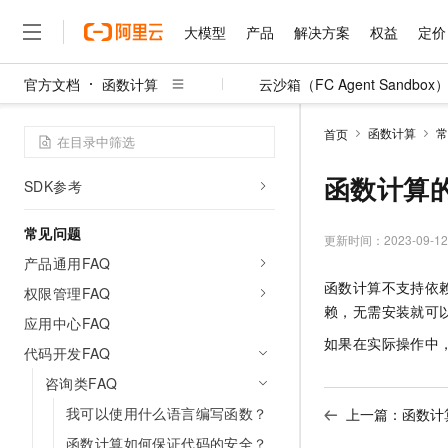
开发参考
大模型
产品
解决方案
权益
定价
开发者工具
服务接入地址
官方文档
函数计算
云沙箱（FC Agent Sandbox
签名机制
大模型
产品
解决方案
权益
定价
云市场
伙伴
服务
了解阿里云
精选产品
精选解决方案
普惠上云
产品定价
精选商城
成为销售伙伴
售前咨询
为什么选择阿里云
API参考（函数）
千问AI平台
函数计算
常
首页
了解云产品的定价详情
大模型服务平台百炼
睿译宝，AI翻译排版一
普惠上云 官方力荐
分销伙伴
在线服务
网站建设
什么是云计算
API参考（Function AI）
大
大模型服务与应用平台
上传文档即自动完成翻译和
云服务器38元/年起，超
函数计算
SDK参考
咨询伙伴
多端小程序
技术领先
云上成本管理
售后服务
千问大模型
GLM-5.2：长任务时代
官方推荐返现计划
大模型
大模型
精选产品
精选解决方案
Salesforce 国际版订阅
稳定可靠
常见问题
管理和优化成本
多元化、高性能、安全可靠
推荐新用户得奖励，单订单
更新时间：
2023-09-12
销售伙伴合作计划
自助服务
产品通用FAQ
友盟天域
安全合规
人工智能与机器学习
AI
文本生成
无影云电脑
Hermes Agent，打造
云工开物
函数计算
不支持依
无影生态合作计划
在线服务
权限管理FAQ
观测云
分析师报告
随时随地安全接入的云上超
自主进化，持久记忆，越用
高校专属算力普惠，学生认
计算
互联网应用开发
Qwen3.8-Max
赖，无需安装就可
HOT
应用中心FAQ
Salesforce On Alibaba C
工单服务
智能体时代全能旗舰模型
Tuya 物联网平台阿里云
研究报告与白皮书
云解析DNS
快速拥有专属 OpenClaw
如果在实际操作中
Consulting Partner 合
大数据
容器
代码开发FAQ
免费试用
短信专区
蓝凌 OA
Qwen3.7-Plus
AI 大模型销售与服务生
咨询类FAQ
现代化应用
存储
天池大赛
能看、能想、能动手的多模
云原生大数据计算服务 Max
解决方案免费试用 新老
电子合同
我可以使用什么语言编写函数？
上一篇：
函数计
面向分析的企业级SaaS模
最高领取价值200元试用
安全
网络与CDN
AI 算法大赛
Qwen3-VL-Plus
函数计算如何保证代码的安全？
畅捷通