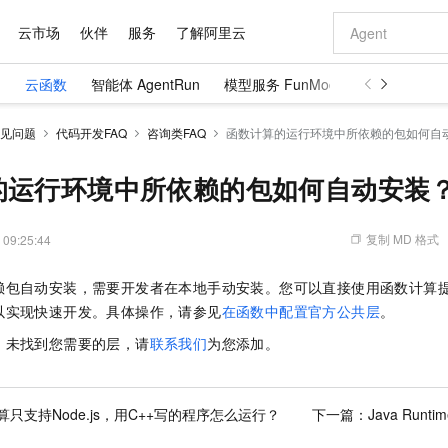
云市场
伙伴
服务
了解阿里云
）
云函数
智能体 AgentRun
模型服务 FunModel
图像生成 Fun
AI 特惠
数据与 API
成为产品伙伴
企业增值服务
最佳实践
价格计算器
AI 场景体
基础软件
产品伙伴合
阿里云认证
市场活动
配置报价
大模型
见问题
代码开发FAQ
咨询类FAQ
函数计算的运行环境中所依赖的包如何自
自助选配和估算价格
步到位
域名与网站
智启 AI 普惠权益
产品生态集成认证中心
企业支持计划
云上春晚
Qwen Audio：打造专属 AI 语音助手
千问官方 MaaS 平台，为开发者和 Agent 而生，新用户赠送 1 亿 + tokens 额度
云服务器 EC
一句话生成原生
AI Coding
阿里云Maa
2026 阿里云
为企业打
数据集
Windows
大模型认证
模型
NEW
NEW
格式还原
值低价云产品抢先购
提供智能易用的域名与建站服务
至高享 1亿+免费 tokens，加速 Al 应用落地
Qwen-Audio-3.0-Realtime 端到端实时语音角色扮演
安全可靠、弹
输入一句话想法,
智能编程，一键
的运行环境中所依赖的包如何自动安装
产品生态伙伴
专家技术服务
云上奥运之旅
弹性计算合作
阿里云中企出
手机三要素
宝塔 Linux
全部认证
价格优势
开源旗舰模型
对象存储 OSS
即刻拥有 DeepSeek-V4-Pro
阿里云 OPC 创新助力计划
云数据库 RD
一键部署幻兽
AI 电商营销
产品生态伙伴工作台
企业增值服务台
云栖战略参考
云存储合作计
云栖大会
身份实名认证
CentOS
训练营
推动算力普惠，释放技术红利
的大模型服务
最高返9万
真正可用的 1M 上下文,一次完成代码全链路开发
轻松解锁专属 DeepSeek-V4-Pro
至高百万元 Token 补贴，加速一人公司成长
稳定、安全、高性价比、高性能的云存储服务
一键购买专属
从图文生成到
复制 MD 格式
 09:25:44
云上的中国
数据库合作计
活动全景
短信
Docker
图片和
自进化智能体
人工智能平台 PAI
5 分钟轻松部署专属 QwenPaw
Token Plan 模型订阅计划
Qoder
高效搭建 AI
AI 广告创作
企业成长
大模型
NEW
HOT
信息公告
赖包自动安装，需要开发者在本地手动安装。您可以直接使用
函数计算
看见新力量
云网络合作计
OCR 文字识别
JAVA
级电脑
越聪明
证享300元代金券
一站式AI开发、训练和推理服务
Qwen3.8-Max 首发尝鲜，限时加量 10 倍，夜间低至2折
从聊天伙伴进化为能主动干活的本地数字员工
面向真实软件
图文、视频一
Kimi-K3
HappyHors
以实现快速开发。具体操作，请参见
在函数中配置官方公共层
。
NEW
魔搭 Mode
loud
服务实践
官网公告
Kimi 最新旗舰模型，长程编程与推理利器
让文字生成流
金融模力时刻
Salesforce O
版
发票查验
全能环境
Qoder CN
Claude Code + GStack 打造工程团队
千问办公，限时限量积分加倍
云原生数据库 P
低代码高效构
AI 建站
NEW
，未找到您需要的层，请
联系我们
为您添加。
作计划
计划
创新中心
魔搭 ModelSc
健康状态
让AI从“聊天伙伴”进化为能干活的“数字员工”
覆盖公网/内网、递归/权威、移动APP等全场景解析服务
安装技能 GStack，拥有专属 AI 工程团队
你的AI工作搭子，覆盖日常办公高频场景
基于千问大模型等，支持代码智能生成、研发智能问答
0 代码专业建
客户案例
天气预报查询
操作系统
Deepseek-v4-pro
HappyHors
态合作计划
态智能体模型
旗舰 MoE 大模型，百万上下文与顶尖推理能力
图生视频，流
Compute
同享
容器服务 Kubernetes 版 ACK
万小智 AI 建站低至 15元/月
云防火墙
AI 短剧/漫剧
快递物流查询
WordPress
成为服务伙
算只支持Node.js，用C++写的程序怎么运行？
下一篇：
Java Ru
高校合作
式云数据仓库
点，立即开启云上创新
提供一站式管理容器应用的 K8s 服务
送.CN域名，送备案服务码
云原生的云上
AI助力短剧
GLM-5.2
Wan2.7-T
Ubuntu