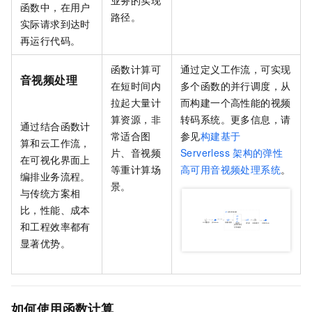
业务的实现
函数中，在用户
路径。
实际请求到达时
再运行代码。
函数计算
可
通过定义工作流，可实现
音视频处理
在短时间内
多个函数的并行调度，从
拉起大量计
而构建一个高性能的视频
算资源，非
转码系统。更多信息，请
通过结合
函数计
常适合图
参见
构建基于
算
和
云工作流
，
片、音视频
Serverless
架构的弹性
在可视化界面上
等重计算场
高可用音视频处理系统
。
编排业务流程。
景。
与传统方案相
比，性能、成本
和工程效率都有
显著优势。
如何使用函数计算