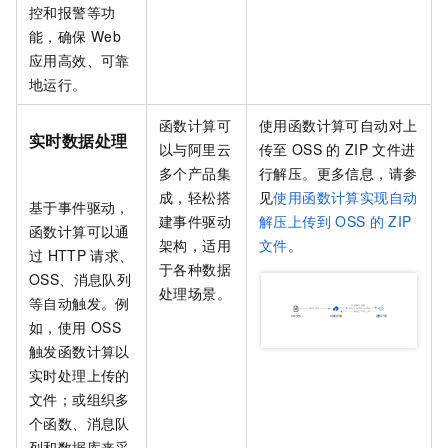
控和报警等功
能，确保
Web
应用高效、可靠
地运行。
函数计算
可
使用
函数计算
可自动对上
实时数据处理
以与阿里云
传至
OSS
的
ZIP
文件进
多个产品集
行解压。更多信息，请参
成，轻松搭
见
使用函数计算实现自动
基于事件驱动，
建事件驱动
解压上传到
OSS
的
ZIP
函数计算
可以通
架构，适用
文件
。
过
HTTP
请求、
于各种数据
OSS、消息队列
处理场景。
等自动触发。例
如，使用
OSS
触发函数计算以
实时处理上传的
文件；或组织多
个函数、消息队
列和数据库来采