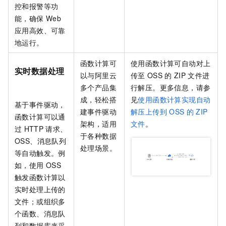
控和报警等功
能，确保
Web
应用高效、可靠
地运行。
函数计算
可
使用
函数计算
可自动对上
实时数据处理
以与阿里云
传至
OSS
的
ZIP
文件进
多个产品集
行解压。更多信息，请参
成，轻松搭
见
使用函数计算实现自动
基于事件驱动，
建事件驱动
解压上传到
OSS
的
ZIP
函数计算
可以通
架构，适用
文件
。
过
HTTP
请求、
于各种数据
OSS、消息队列
处理场景。
等自动触发。例
如，使用
OSS
触发函数计算以
实时处理上传的
文件；或组织多
个函数、消息队
列和数据库来采