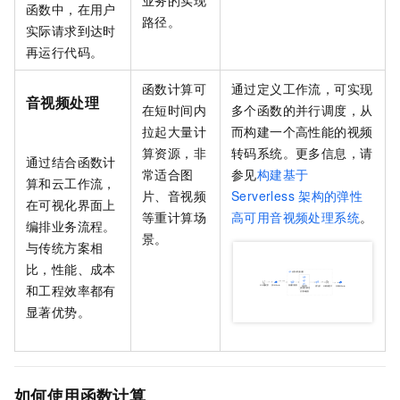
业务的实现
函数中，在用户
路径。
实际请求到达时
再运行代码。
函数计算
可
通过定义工作流，可实现
音视频处理
在短时间内
多个函数的并行调度，从
拉起大量计
而构建一个高性能的视频
算资源，非
转码系统。更多信息，请
通过结合
函数计
常适合图
参见
构建基于
算
和
云工作流
，
片、音视频
Serverless
架构的弹性
在可视化界面上
等重计算场
高可用音视频处理系统
。
编排业务流程。
景。
与传统方案相
比，性能、成本
和工程效率都有
显著优势。
如何使用函数计算