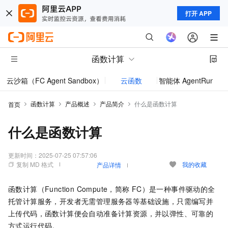
打开 APP
函数计算
云沙箱（FC Agent Sandbox）
云函数
智能体 AgentRun
模型
函数计算
产品概述
产品简介
什么是函数计算
首页
什么是函数计算
更新时间：
2025-07-25 07:57:06
复制 MD 格式
我的收藏
产品详情
函数计算
（Function Compute，简称
FC）是一种事件驱动的全
托管计算服务，开发者无需管理服务器等基础设施，只需编写并
上传代码，
函数计算
便会自动准备计算资源，并以弹性、可靠的
方式运行代码。