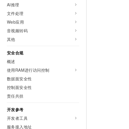
AI推理
AI 产品 免费试用
网络
安全
云开发大赛
Tableau 订阅
1亿+ 大模型 tokens 和 
文件处理
可观测
入门学习赛
中间件
AI空中课堂在线直播课
Web应用
140+云产品 免费试用
大模型服务
上云与迁云
产品新客免费试用，最长1
数据库
音视频转码
生态解决方案
千问AI平台-Token Plan
其他
企业出海
大模型ACA认证体验
大数据计算
助力企业全员 AI 认知与能
行业生态解决方案
政企业务
安全合规
媒体服务
千问AI平台-模型体验
开发者生态解决方案
概述
在线体验全尺寸、多种模态
企业服务与云通信
AI 开发和 AI 应用解决
使用RAM进行访问控制
Happy 系列大模型
域名与网站
数据面安全性
控制面安全性
终端用户计算
责任共担
Serverless
大模型解决方案
开发参考
开发工具
快速部署 Dify，高效搭建 
开发者工具
迁移与运维管理
服务接入地址