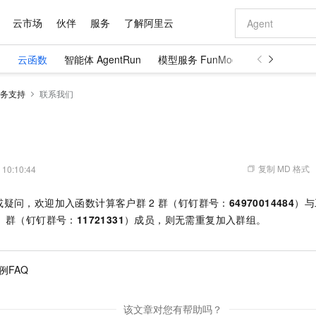
云市场
伙伴
服务
了解阿里云
）
云函数
智能体 AgentRun
模型服务 FunModel
图像生成 Fun
AI 特惠
数据与 API
成为产品伙伴
企业增值服务
最佳实践
价格计算器
AI 场景体
基础软件
产品伙伴合
阿里云认证
市场活动
配置报价
大模型
务支持
联系我们
自助选配和估算价格
步到位
域名与网站
智启 AI 普惠权益
产品生态集成认证中心
企业支持计划
云上春晚
Qwen Audio：打造专属 AI 语音助手
千问官方 MaaS 平台，为开发者和 Agent 而生，新用户赠送 1 亿 + tokens 额度
云服务器 EC
一句话生成原生
AI Coding
阿里云Maa
2026 阿里云
为企业打
数据集
Windows
大模型认证
模型
NEW
NEW
格式还原
值低价云产品抢先购
提供智能易用的域名与建站服务
至高享 1亿+免费 tokens，加速 Al 应用落地
Qwen-Audio-3.0-Realtime 端到端实时语音角色扮演
安全可靠、弹
输入一句话想法,
智能编程，一键
产品生态伙伴
专家技术服务
云上奥运之旅
弹性计算合作
阿里云中企出
手机三要素
宝塔 Linux
全部认证
价格优势
开源旗舰模型
对象存储 OSS
即刻拥有 DeepSeek-V4-Pro
阿里云 OPC 创新助力计划
云数据库 RD
一键部署幻兽
AI 电商营销
产品生态伙伴工作台
企业增值服务台
云栖战略参考
云存储合作计
云栖大会
身份实名认证
CentOS
训练营
推动算力普惠，释放技术红利
的大模型服务
最高返9万
真正可用的 1M 上下文,一次完成代码全链路开发
轻松解锁专属 DeepSeek-V4-Pro
至高百万元 Token 补贴，加速一人公司成长
稳定、安全、高性价比、高性能的云存储服务
一键购买专属
从图文生成到
复制 MD 格式
 10:10:44
云上的中国
数据库合作计
活动全景
短信
Docker
图片和
自进化智能体
人工智能平台 PAI
5 分钟轻松部署专属 QwenPaw
Token Plan 模型订阅计划
Qoder
高效搭建 AI
AI 广告创作
企业成长
大模型
NEW
HOT
信息公告
或疑问，欢迎加入函数计算客户群
2
群（钉钉群号：
64970014484
）与
看见新力量
云网络合作计
OCR 文字识别
JAVA
级电脑
越聪明
证享300元代金券
一站式AI开发、训练和推理服务
Qwen3.8-Max 首发尝鲜，限时加量 10 倍，夜间低至2折
从聊天伙伴进化为能主动干活的本地数字员工
面向真实软件
图文、视频一
Kimi-K3
HappyHors
1
群（钉钉群号：
11721331
）成员，则无需重复加入群组。
NEW
魔搭 Mode
loud
服务实践
官网公告
Kimi 最新旗舰模型，长程编程与推理利器
让文字生成流
金融模力时刻
Salesforce O
版
发票查验
全能环境
Qoder CN
Claude Code + GStack 打造工程团队
千问办公，限时限量积分加倍
云原生数据库 P
低代码高效构
AI 建站
NEW
作计划
计划
创新中心
魔搭 ModelSc
健康状态
让AI从“聊天伙伴”进化为能干活的“数字员工”
覆盖公网/内网、递归/权威、移动APP等全场景解析服务
安装技能 GStack，拥有专属 AI 工程团队
你的AI工作搭子，覆盖日常办公高频场景
基于千问大模型等，支持代码智能生成、研发智能问答
0 代码专业建
客户案例
天气预报查询
操作系统
Deepseek-v4-pro
HappyHors
态合作计划
例FAQ
态智能体模型
旗舰 MoE 大模型，百万上下文与顶尖推理能力
图生视频，流
Compute
同享
容器服务 Kubernetes 版 ACK
万小智 AI 建站低至 15元/月
云防火墙
AI 短剧/漫剧
快递物流查询
WordPress
成为服务伙
高校合作
式云数据仓库
点，立即开启云上创新
提供一站式管理容器应用的 K8s 服务
送.CN域名，送备案服务码
云原生的云上
AI助力短剧
GLM-5.2
Wan2.7-T
该文章对您有帮助吗？
Ubuntu