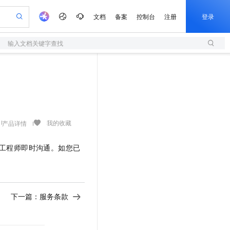
文档
备案
控制台
注册
登录
Art
输入文档关键字查找
验
作计划
器
AI 活动
专业服务
服务伙伴合作计划
开发者社区
加入我们
服务平台百炼
阿里云 OPC 创新助力计划
一站式生成采购清单，支持单品或批量购买
S
可编辑精美 PPT 文稿
S产品伙伴计划（繁花）
峰会
造的大模型服务与应用开发平台
轻量应用服务器
Agency Agents：拥有专属领域专家
AI 生产力先锋
Al MaaS 服务伙伴赋能合作
域名
博文
Careers
至高可申请百万元
性可伸缩的云计算服务
 轻松生成专业的 PPT
开启高性价比 AI 编程新体验
先锋实践拓展 AI 生产力的边界
快速构建应用程序和网站，即刻迈出上云第一步
多领域专家智能体,一键组建 AI 虚拟交付团队
Token 补贴，五大权
计划
海大会
伙伴信用分合作计划
商标
问答
社会招聘
益加速 OPC 成功
S
帕鲁游戏服务器
数字证书管理服务（原SSL证书）
HappyHorse 打造一站式影视创作平台
飞天发布时刻
HOT
划
备案
电子书
校园招聘
联机服务器，轻松开启游戏
视频创作，一键激活电商全链路生产力
全托管，含MySQL、PostgreSQL、SQL Server、MariaDB多引擎
实现全站HTTPS，呈现可信的WEB访问
所见，即是所愿
可视化编排打通从文字构思到成片全链路闭环
我的收藏
产品详情
更多支持
划
公司注册
镜像站
视频生成
语音识别与合成
 智能体与工作流应用
短信服务
漫剧工坊：一站式动画创作平台
AI 实训营
工程师即时沟通。如您已
合作伙伴培训与认证
划
上云迁移
的智能体编程平台
站生成，高效打造优质广告素材
通过阿里云百炼高效搭建AI应用,助力高效开发
快速生产连贯的高质量长漫剧
从基础到进阶，Agent 创客手把手教你
国内短信简单易用，安全可靠，秒级触达，全球覆盖200+国家和地区。
e-1.1-T2V
Qwen3-TTS-Flash
lScope
我要反馈
查询合作伙伴
畅细腻的高质量视频
离线语音合成大模型，多语言方言自适应，低延迟高稳定
n Alibaba Cloud ISV 合作
代维服务
olarDB
建企业门户网站
大数据开发治理平台 DataWorks
10 分钟搭建微信、支付宝小程序
创新加速
ope
登录合作伙伴管理后台
我要建议
站，无忧落地极速上线
以可视化方式快速构建移动和 PC 门户网站
100%兼容MySQL、PostgreSQL，兼容Oracle，支持集中和分布式
高效部署网站，快速应用到小程序
Data Agent 驱动的一站式 Data+AI 开发治理平台
e-1.1-I2V
Cosyvoice-V3-Flash
下一篇：
服务条款
安全
畅自然，细节丰富
高表现力语音合成大模型，语音克隆听感自然
我要投诉
上云场景组合购
伴
边界网络安全防护产品
漫剧创作，剧本、分镜、视频高效生成
覆盖90%+业务场景，专享组合折扣价
2V
VPN
Fun-ASR