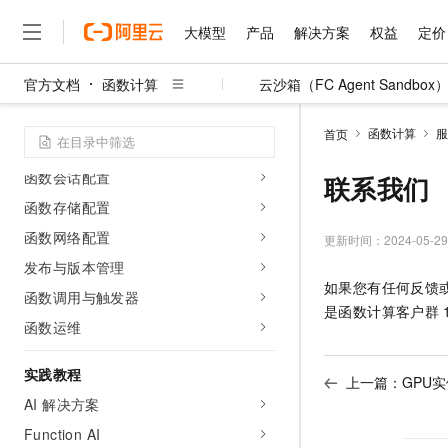
函数
大模型
产品
解决方案
权益
定价
技术选型指南
官方文档
函数计算
云沙箱（FC Agent Sandbox
创建函数
大模型
产品
解决方案
权益
定价
云市场
伙伴
服务
了解阿里云
精选产品
精选解决方案
普惠上云
产品定价
精选商城
成为销售伙伴
售前咨询
为什么选择阿里云
开发与执行环境
千问AI平台
函数计算
服
首页
了解云产品的定价详情
函数实例规格和弹性配置
大模型服务平台百炼
睿译宝，AI翻译排版一
普惠上云 官方力荐
分销伙伴
在线服务
网站建设
什么是云计算
大
函数会话配置
大模型服务与应用平台
上传文档即自动完成翻译和
云服务器38元/年起，超
联系我们
咨询伙伴
多端小程序
技术领先
云上成本管理
函数存储配置
售后服务
千问大模型
GLM-5.2：长任务时代
官方推荐返现计划
大模型
大模型
精选产品
精选解决方案
Salesforce 国际版订阅
稳定可靠
函数网络配置
管理和优化成本
多元化、高性能、安全可靠
推荐新用户得奖励，单订单
更新时间：
2024-05-29
销售伙伴合作计划
自助服务
友盟天域
安全合规
人工智能与机器学习
AI
发布与版本管理
文本生成
无影云电脑
Hermes Agent，打造
云工开物
如果您有任何反馈
无影生态合作计划
在线服务
函数调用与触发器
观测云
分析师报告
随时随地安全接入的云上超
自主进化，持久记忆，越用
高校专属算力普惠，学生认
计算
互联网应用开发
Qwen3.8-Max
是函数计算客户群
HOT
Salesforce On Alibaba C
工单服务
函数运维
智能体时代全能旗舰模型
Tuya 物联网平台阿里云
研究报告与白皮书
云解析DNS
快速拥有专属 OpenClaw
Consulting Partner 合
大数据
容器
免费试用
短信专区
蓝凌 OA
Qwen3.7-Plus
实践教程
AI 大模型销售与服务生
上一篇：
GPU实
现代化应用
存储
天池大赛
能看、能想、能动手的多模
云原生大数据计算服务 Max
解决方案免费试用 新老
AI 解决方案
电子合同
面向分析的企业级SaaS模
最高领取价值200元试用
安全
网络与CDN
Function AI
AI 算法大赛
Qwen3-VL-Plus
畅捷通