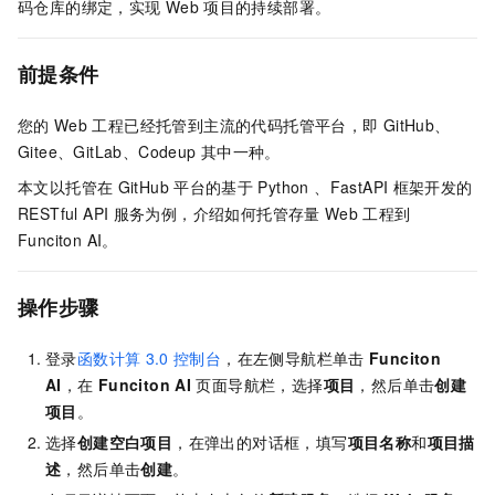
码仓库的绑定，实现
Web
项目的持续部署。
前提条件
您的
Web
工程已经托管到主流的代码托管平台，即
GitHub、
Gitee、GitLab、Codeup
其中一种。
本文以托管在
GitHub
平台的基于
Python 、FastAPI
框架开发的
RESTful API
服务为例，介绍如何托管存量
Web
工程到
Funciton AI。
操作步骤
登录
函数计算
3.0
控制台
，在左侧导航栏单击
Funciton
AI
，在
Funciton AI
页面导航栏，选择
项目
，然后单击
创建
项目
。
选择
创建空白项目
，在弹出的对话框，填写
项目名称
和
项目描
述
，然后单击
创建
。