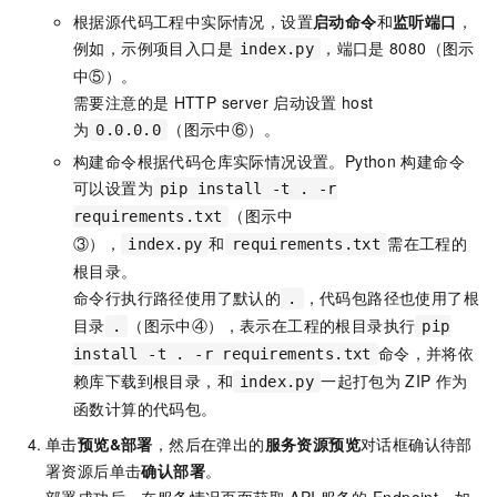
根据源代码工程中实际情况，设置
启动命令
和
监听端口
，
例如，示例项目入口是
，端口是
8080（图示
index.py
中⑤）。
需要注意的是
HTTP server
启动设置
host
为
（图示中⑥）。
0.0.0.0
构建命令根据代码仓库实际情况设置。Python
构建命令
可以设置为
pip install -t . -r
（图示中
requirements.txt
③），
和
需在工程的
index.py
requirements.txt
根目录。
命令行执行路径使用了默认的
，代码包路径也使用了根
.
目录
（图示中④），表示在工程的根目录执行
.
pip
命令，并将依
install -t . -r requirements.txt
赖库下载到根目录，和
一起打包为
ZIP
作为
index.py
函数计算的代码包。
单击
预览&部署
，然后在弹出的
服务资源预览
对话框确认待部
署资源后单击
确认部署
。