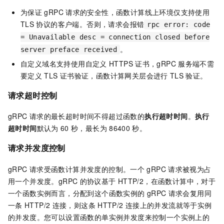
为保证
gRPC
请求的安全性，
函数计算
线上环境仅支持使用
TLS
协议的客户端。否则，请求会报错
rpc error: code
= Unavailable desc = connection closed before
。
server preface received
自定义域名支持使用自定义
HTTPS
证书，gRPC
服务端不需
要定义
TLS
证书验证，
函数计算
网关层会进行
TLS
验证。
请求超时控制
gRPC
请求的最长超时时间不得超过函数的
执行超时时间
。
执行
超时时间
默认为
60
秒，最长为
86400
秒。
请求并发度控制
gRPC
请求受
函数计算
并发度的控制。一个
gRPC
请求被视为占
用一个并发度。gRPC
的协议基于
HTTP/2，在
函数计算
中，对于
一个函数实例而言，分配到这个函数实例的
gRPC
请求会复用同
一条
HTTP/2
连接，则这条
HTTP/2
连接上的并发流就等于实例
的并发度。您可以设置函数的单实例并发度来控制一个实例上的