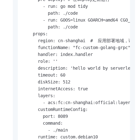
        - run: go mod tidy

          path: ./code

        - run: GOOS=linux GOARCH=amd64 CGO_ENAB
          path: ./code

    props:

      region: cn-shanghai  #  应用部署地域，
      functionName: "fc-custom-golang-grpc"

      handler: index.handler

      role: ''

      description: 'hello world by serverless d
      timeout: 60

      diskSize: 512

      internetAccess: true

      layers:

        - acs:fc:cn-shanghai:official:layers/Go
      customRuntimeConfig:

        port: 8089

        command:

          - ./main

      runtime: custom.debian10
