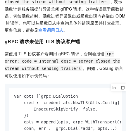
，表示
closed the stream without sending trailers
函数计算
服务端提前异常关闭
gRPC
请求。这种错误属于函数错
误，例如函数超时、函数进程异常退出或函数出现内存溢出
OOM
错误等。您可以从函数日志中查询具体的错误原因并排查处理。
更多信息，请参见
查看调用日志
。
gRPC
请求未使用
TLS
协议客户端
需使用
TLS
协议客户端调用
gRPC
请求，否则会报错
rpc
error: code = Internal desc = server closed the
。例如，Golang
语言
stream without sending trailers
可以使用如下示例代码：
var opts []grpc.DialOption

    cred := credentials.NewTLS(&tls.Config{

        InsecureSkipVerify: false,

    })

    opts = append(opts, grpc.WithTransportCreden
    conn, err := grpc.Dial(*addr, opts...)