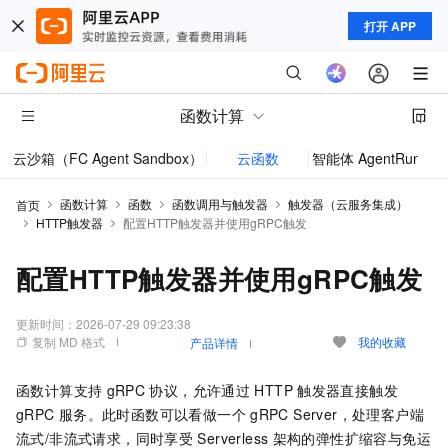
打开 APP
函数计算
云沙箱（FC Agent Sandbox）
云函数
智能体 AgentRun
模型
函数计算
函数
函数调用与触发器
触发器（云服务集成）
首页
HTTP触发器
配置HTTP触发器并使用gRPC触发
配置HTTP触发器并使用gRPC触发
更新时间：
2026-07-29 09:23:38
复制 MD 格式
我的收藏
产品详情
函数计算
支持
gRPC
协议，允许通过
HTTP
触发器直接触发
gRPC
服务。此时函数可以看做一个
gRPC Server，处理客户端
流式/非流式请求，同时享受
Serverless
架构的弹性扩缩容与免运