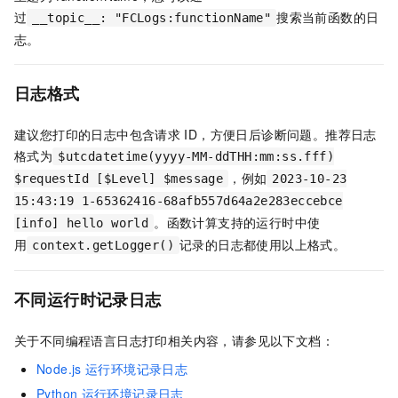
过
搜索当前函数的日
__topic__: "FCLogs:functionName"
志。
日志格式
建议您打印的日志中包含请求
ID，方便日后诊断问题。推荐日志
格式为
$utcdatetime(yyyy-MM-ddTHH:mm:ss.fff)
，例如
$requestId [$Level] $message
2023-10-23
15:43:19 1-65362416-68afb557d64a2e283eccebce
。
函数计算
支持的运行时中使
[info] hello world
用
记录的日志都使用以上格式。
context.getLogger()
不同运行时记录日志
关于不同编程语言日志打印相关内容，请参见以下文档：
Node.js
运行环境记录日志
Python
运行环境记录日志