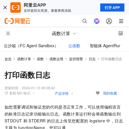
打开 APP
函数计算
云沙箱（FC Agent Sandbox）
云函数
智能体 AgentRun
模型
函数计算
函数
函数运维
监控报警
日志
打印函数日志
首页
打印函数日志
更新时间：
2024-01-10 08:38:42
复制 MD 格式
我的收藏
产品详情
如您需要调试和验证您的代码是否正常工作，可以使用编程语言
的标准日志记录功能输出日志。
函数计算
运行时会将函数输出到
STDOUT
和
STDERR
的日志上传至您配置的
logstore
中，日志
主题为
functionName，您可以通