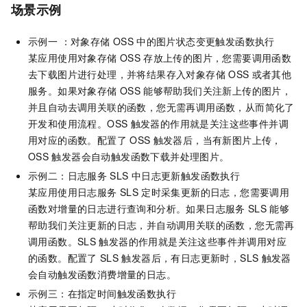
场景示例
示例一 ：
对象存储
OSS
中的图片状态变更触发函数执行
某应用使用
对象存储
OSS
存放上传的图片，您需要调用函数
去下载图片进行处理，并将结果存入
对象存储
OSS
或者其他
服务。如果
对象存储
OSS
能够帮助我们关注新上传的图片，
并且自动去调用关联的函数，您无需再调用函数，从而简化了
开发和使用流程。OSS
触发器的作用就是关注这些事件并调
用对应的函数。配置了
OSS
触发器后，当有新图片上传，
OSS
触发器会自动触发函数下载并处理图片。
示例二：
日志服务
SLS
中日志更新触发函数执行
某应用使用
日志服务
SLS
定时采集更新的日志，您需要调用
函数对增量的日志进行查询和分析。如果
日志服务
SLS
能够
帮助我们关注更新的日志，并自动调用关联的函数，您无需再
调用函数。SLS
触发器的作用就是关注这些事件并调用对应
的函数。配置了
SLS
触发器后，有日志更新时，SLS
触发器
会自动触发函数消费增量的日志。
示例三：在指定时间触发函数执行