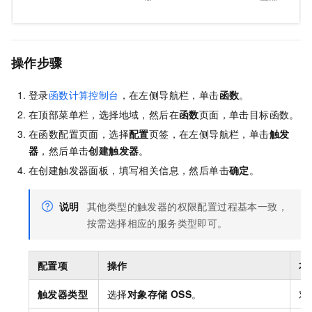
操作步骤
登录
函数计算控制台
，在左侧导航栏，单击
函数
。
在顶部菜单栏，选择地域，然后在
函数
页面，单击目标函数。
在函数配置页面，选择
配置
页签，在左侧导航栏，单击
触发
器
，然后单击
创建触发器
。
在创建触发器面板，填写相关信息，然后单击
确定
。
说明
其他类型的触发器的权限配置过程基本一致，
按需选择相应的服务类型即可。
配置项
操作
本
触发器类型
选择
对象存储 OSS
。
对