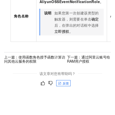
AliyunOSSEventNotificationRole
。
说明
如果您第一次创建该类型的
角色名称
Al
触发器，则需要在单击
确定
后，在弹出的对话框中选择
立即授权
。
上一篇：
使用函数角色授予函数计算访
下一篇：
通过阿里云账号给
问其他云服务的权限
RAM用户授权
该文章对您有帮助吗？
反馈