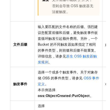
否则会导致
OSS
触发器无
法被触发。
输入要匹配的文件名称的后缀。强烈建
议您配置前缀和后缀，避免触发事件嵌
套循环触发引起额外费用。另外，一个
文件后缀
Bucket
的不同触发器如果指定了相同
pn
的事件类型，则前缀和后缀不能重复。
详细信息，请参见
原生
OSS
触发器触
发规则
。
选择一个或多个触发事件。关于
对象存
储
OSS
的事件类型，请参见
OSS
事件
触发事件
定义
。
os
本示例选择
oss:ObjectCreated:PutObject
。
选择