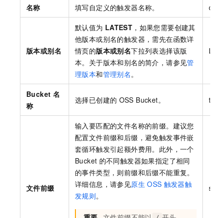
名称
填写自定义的触发器名称。
os
默认值为
LATEST
，如果您需要创建其
他版本或别名的触发器，需先在函数详
版本或别名
情页的
版本或别名
下拉列表选择该版
LA
本。关于版本和别名的简介，请参见
管
理版本
和
管理别名
。
Bucket 名
选择已创建的
OSS Bucket。
te
称
输入要匹配的文件名称的前缀。建议您
配置文件前缀和后缀，避免触发事件嵌
套循环触发引起额外费用。此外，一个
Bucket
的不同触发器如果指定了相同
的事件类型，则前缀和后缀不能重复。
详细信息，请参见
原生
OSS
触发器触
文件前缀
so
发规则
。
重要
文件前缀不能以
开头，
/