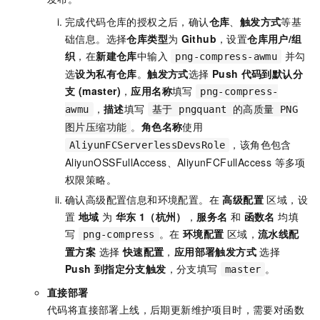
完成代码仓库的授权之后，确认
仓库
、
触发方式
等基
础信息。选择
仓库类型
为
Github
，设置
仓库用户/组
织
，在
新建仓库
中输入
并勾
png-compress-awmu
选
设为私有仓库
。
触发方式
选择
Push
代码到默认分
支 (master)
，
应用名称
填写
png-compress-
，
描述
填写
awmu
基于 pngquant 的高质量 PNG
。
角色名称
使用
图片压缩功能
，该角色包含
AliyunFCServerlessDevsRole
AliyunOSSFullAccess、AliyunFCFullAccess 等多项
权限策略。
确认高级配置信息和环境配置。在
高级配置
区域，设
置
地域
为
华东
1（杭州）
，
服务名
和
函数名
均填
写
。在
环境配置
区域，
流水线配
png-compress
置方案
选择
快速配置
，
应用部署触发方式
选择
Push
到指定分支触发
，分支填写
。
master
直接部署
代码将直接部署上线，后期更新维护项目时，需要对函数