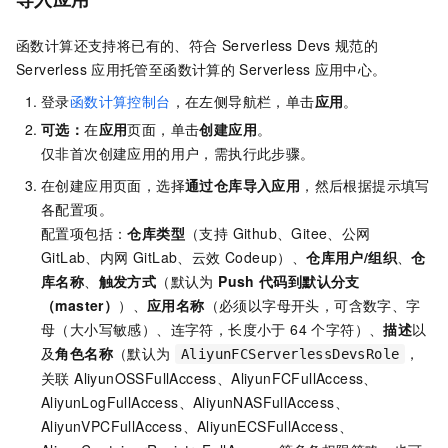
函数计算还支持将已有的、符合
Serverless Devs
规范的
Serverless
应用托管至函数计算的
Serverless
应用中心。
登录
函数计算控制台
，在左侧导航栏，单击
应用
。
可选：
在
应用
页面，单击
创建应用
。
仅非首次创建应用的用户，需执行此步骤。
在创建应用页面，选择
通过仓库导入应用
，然后根据提示填写
各配置项。
配置项包括：
仓库类型
（支持 Github、Gitee、公网
GitLab、内网 GitLab、云效 Codeup）、
仓库用户/组织
、
仓
库名称
、
触发方式
（默认为
Push
代码到默认分支
（master）
）、
应用名称
（必须以字母开头，可含数字、字
母（大小写敏感）、连字符，长度小于 64 个字符）、
描述
以
及
角色名称
（默认为
，
AliyunFCServerlessDevsRole
关联 AliyunOSSFullAccess、AliyunFCFullAccess、
AliyunLogFullAccess、AliyunNASFullAccess、
AliyunVPCFullAccess、AliyunECSFullAccess、