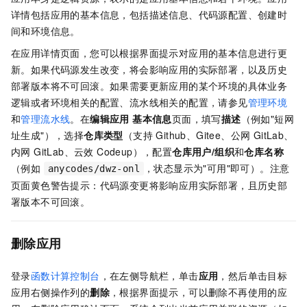
详情包括应用的基本信息，包括描述信息、代码源配置、创建时
间和环境信息。
在应用详情页面，您可以根据界面提示对应用的基本信息进行更
新。如果代码源发生改变，将会影响应用的实际部署，以及历史
部署版本将不可回滚。如果需要更新应用的某个环境的具体业务
逻辑或者环境相关的配置、流水线相关的配置，请参见
管理环境
和
管理流水线
。在
编辑应用 基本信息
页面，填写
描述
（例如"短网
址生成"），选择
仓库类型
（支持 Github、Gitee、公网 GitLab、
内网 GitLab、云效 Codeup），配置
仓库用户/组织
和
仓库名称
（例如
，状态显示为"可用"即可）。注意
anycodes/dwz-onl
页面黄色警告提示：代码源变更将影响应用实际部署，且历史部
署版本不可回滚。
删除应用
登录
函数计算控制台
，在左侧导航栏，单击
应用
，然后单击目标
应用右侧操作列的
删除
，根据界面提示，可以删除不再使用的应