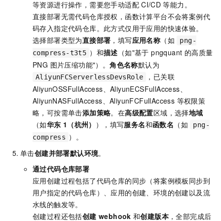
等资源进行操作，需要您手动适配
CI/CD
等能力。
直接部署无需代码仓库授权，函数计算平台不会将案例代
码存入指定代码仓库。此方式仅用于应用的快速体验。
选择部署类型为
直接部署
，填写
应用名称
（如
png-
）和
描述
（如"基于 pngquant 的高质量
compress-t3t5
PNG 图片压缩功能"）。
角色名称
默认为
，已关联
AliyunFCServerlessDevsRole
AliyunOSSFullAccess、AliyunECSFullAccess、
AliyunNASFullAccess、AliyunFCFullAccess 等权限策
略，可按需单击
添加策略
。在
高级配置
区域，选择
地域
（如
华东
1（杭州）
），填写
服务名
和
函数名
（如
png-
）。
compress
单击
创建并部署默认环境
。
通过代码仓库部署
应用创建过程包括了代码仓库的同步（将案例模板同步到
用户指定的代码仓库）、应用的创建、环境的创建以及流
水线的触发等。
创建过程还包括
创建 webhook
和
创建版本
，全部完成后