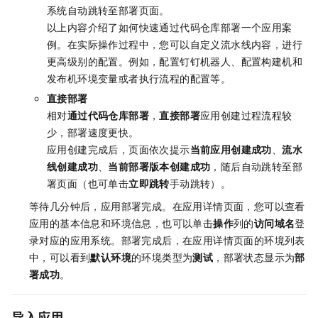
系统自动跳转至部署页面。
以上内容介绍了如何快速通过代码仓库部署一个应用案
例。在实际操作过程中，您可以自定义流水线内容，进行
更高级别的配置。例如，
配置钉钉机器人、
配置构建机和
发布机环境变量或者执行流程的配置等。
直接部署
相对
通过代码仓库部署
，
直接部署
应用创建过程流程较
少，部署速度更快。
应用创建完成后，页面依次提示
当前应用创建成功
、
流水
线创建成功
、
当前部署版本创建成功
，随后自动跳转至部
署页面（也可单击
立即跳转
手动跳转）。
等待几分钟后，应用部署完成。在应用详情页面，您可以查看
应用的基本信息和环境信息，也可以单击
操作
列的
访问域名
登
录对应的应用系统。部署完成后，在应用详情页面的环境列表
中，可以看到
默认环境
的环境类型为
测试
，部署状态显示为
部
署成功
。
导入应用