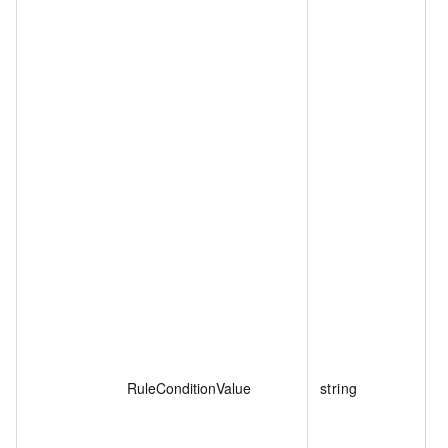
RuleConditionValue
string