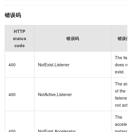
错误码
HTTP
status
错误码
错误信
code
The liste
400
NotExist.Listener
does not
exist.
The stat
of the
400
NotActive.Listener
listener i
not activ
The
accelera
400
NotExist.Accelerator
instance