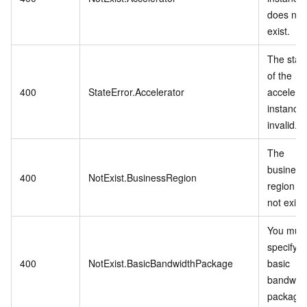
does not
exist.
The stat
of the
400
StateError.Accelerator
accelera
instance 
invalid.
The
business
400
NotExist.BusinessRegion
region d
not exist.
You mus
specify t
400
NotExist.BasicBandwidthPackage
basic
bandwidt
package.