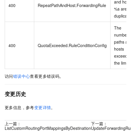
and host
400
RepeatPathAndHost.ForwardingRule
%s are
duplicate
The
number o
paths an
400
QuotaExceeded.RuleConditionConfig
hosts
exceeds
the limit.
访问
错误中心
查看更多错误码。
变更历史
更多信息，参考
变更详情
。
上一篇：
下一篇：
ListCustomRoutingPortMappingsByDestination
UpdateForwardingRu