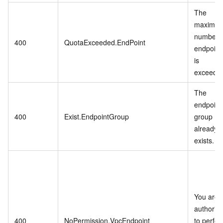
The
maximu
number o
400
QuotaExceeded.EndPoint
endpoint
is
exceede
The
endpoint
400
Exist.EndpointGroup
group
already
exists.
You are 
authoriz
400
NoPermission.VpcEndpoint
to perfo