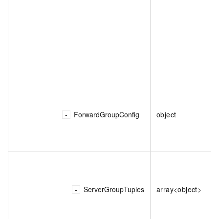
ForwardGroupConfig
object
ServerGroupTuples
array<object>