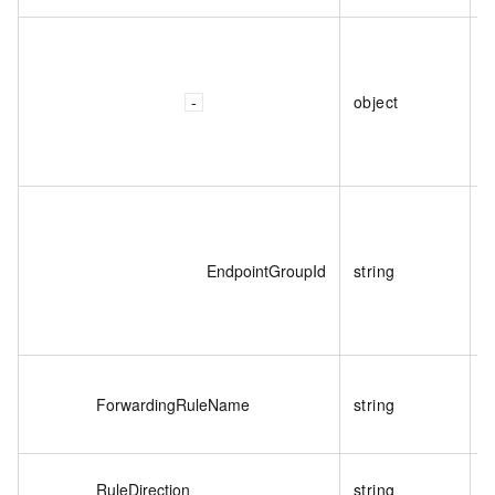
object
EndpointGroupId
string
ForwardingRuleName
string
RuleDirection
string