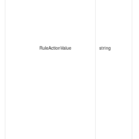
RuleActionValue
string