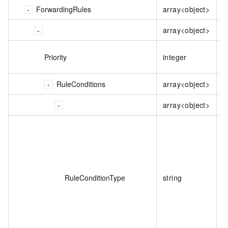
ForwardingRules
array<object>
array<object>
Priority
integer
RuleConditions
array<object>
array<object>
RuleConditionType
string