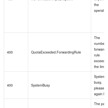
the
operation
The
number o
forwardi
400
QuotaExceeded.ForwardingRule
rule
exceeds
the limit.
System
busy,
400
SystemBusy
please tr
again lat
The path