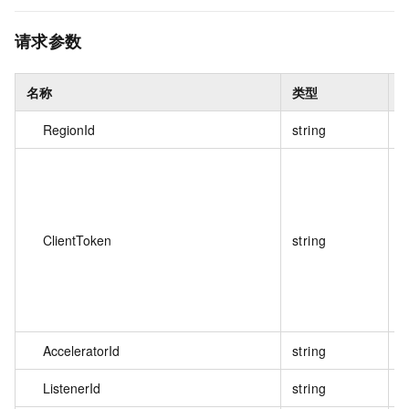
请求参数
名称
类型
RegionId
string
ClientToken
string
AcceleratorId
string
ListenerId
string