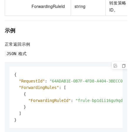
转发策略
ForwardingRuleId
string
ID。
示例
正常返回示例
格式
JSON
{
"RequestId"
:
"64ADAB1E-0B7F-4FD8-A404-3BECC0E9CC
"ForwardingRules"
:
[
{
"ForwardingRuleId"
:
"frule-bp1dii16gu9qdvb34
}
]
}