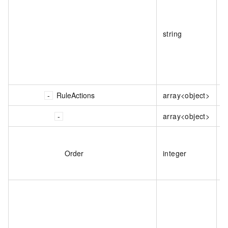
string
RuleActions
array<object>
array<object>
Order
integer