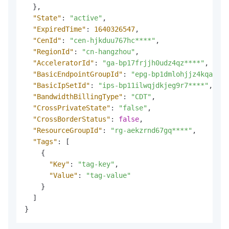
}
,
"State"
:
"active"
,
"ExpiredTime"
:
1640326547
,
"CenId"
:
"cen-hjkduu767hc****"
,
"RegionId"
:
"cn-hangzhou"
,
"AcceleratorId"
:
"ga-bp17frjjh0udz4qz****"
,
"BasicEndpointGroupId"
:
"epg-bp1dmlohjjz4kqaun**
"BasicIpSetId"
:
"ips-bp11ilwqjdkjeg9r7****"
,
"BandwidthBillingType"
:
"CDT"
,
"CrossPrivateState"
:
"false"
,
"CrossBorderStatus"
:
false
,
"ResourceGroupId"
:
"rg-aekzrnd67gq****"
,
"Tags"
:
[
{
"Key"
:
"tag-key"
,
"Value"
:
"tag-value"
}
]
}