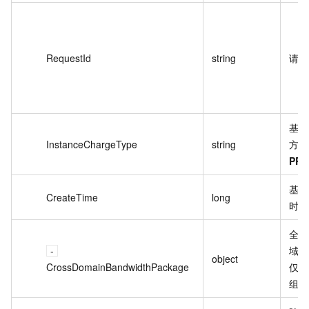
RequestId
string
请求
基础
InstanceChargeType
string
方式
PRE
基础
CreateTime
long
时间
全球
域加
object
CrossDomainBandwidthPackage
仅国
组。