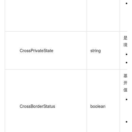
是否
境。
CrossPrivateState
string
基础
开启
值：
CrossBorderStatus
boolean