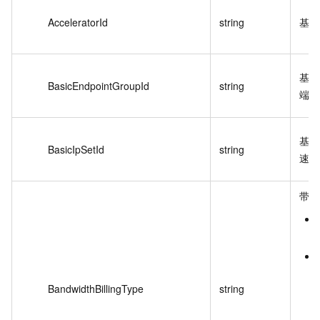
AcceleratorId
string
基础
基础
BasicEndpointGroupId
string
端节
基础
BasicIpSetId
string
速地
带宽
BandwidthBillingType
string