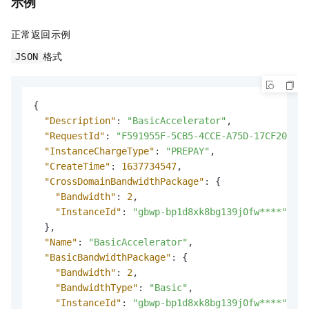
示例
正常返回示例
格式
JSON
{
"Description"
:
"BasicAccelerator"
,
"RequestId"
:
"F591955F-5CB5-4CCE-A75D-17CF2085CE
"InstanceChargeType"
:
"PREPAY"
,
"CreateTime"
:
1637734547
,
"CrossDomainBandwidthPackage"
:
{
"Bandwidth"
:
2
,
"InstanceId"
:
"gbwp-bp1d8xk8bg139j0fw****"
}
,
"Name"
:
"BasicAccelerator"
,
"BasicBandwidthPackage"
:
{
"Bandwidth"
:
2
,
"BandwidthType"
:
"Basic"
,
"InstanceId"
:
"gbwp-bp1d8xk8bg139j0fw****"