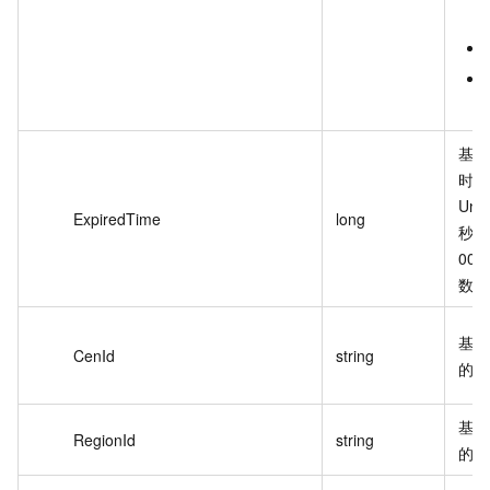
基础
时间
Un
ExpiredTime
long
秒，表
00:
数。
基础
CenId
string
的云
基础
RegionId
string
的地