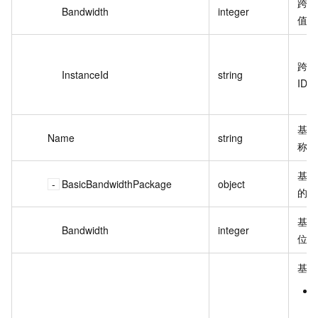
跨地
Bandwidth
integer
值。
跨地
InstanceId
string
ID
基础
Name
string
称。
基础
BasicBandwidthPackage
object
的基
基础
Bandwidth
integer
位：
基础