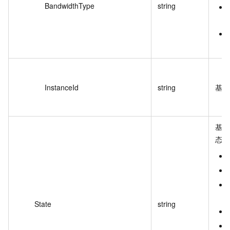
BandwidthType
string
InstanceId
string
基础
基础
态。
State
string