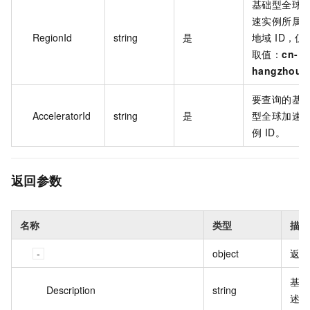
基础型全球
速实例所属
RegionId
string
是
地域 ID，仅
取值：
cn-
hangzhou
要查询的基
AcceleratorId
string
是
型全球加速
例 ID。
返回参数
名称
类型
描述
object
返回
基础
Description
string
述信