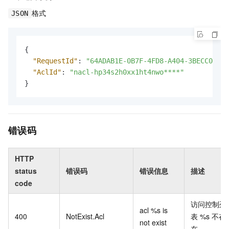
格式
JSON
{
"RequestId"
:
"64ADAB1E-0B7F-4FD8-A404-3BECC0E9CC
"AclId"
:
"nacl-hp34s2h0xx1ht4nwo****"
}
错误码
HTTP
status
错误码
错误信息
描述
code
访问控制列
acl %s is
400
NotExist.Acl
表 %s 不存
not exist
在