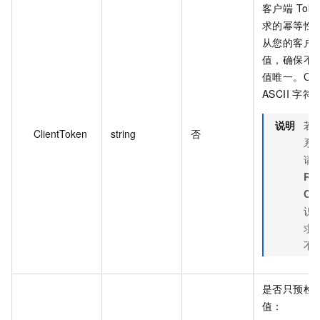
客户端 To
求的幂等性
从您的客户
值，确保不
值唯一。Clie
ASCII 字符
说明
若
ClientToken
string
否
系统
请
Re
Cli
识。
求
不
是否只预检
值：