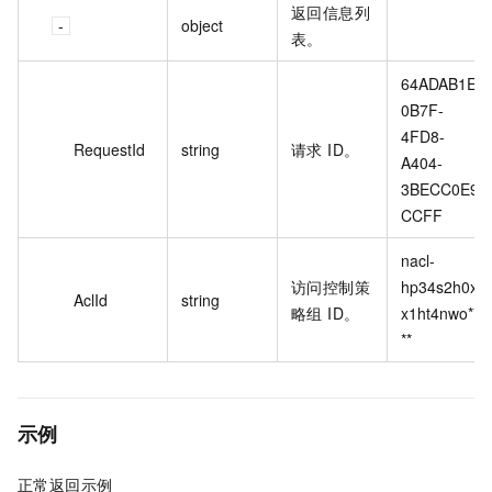
返回信息列
object
表。
64ADAB1E-
0B7F-
4FD8-
RequestId
string
请求 ID。
A404-
3BECC0E9
CCFF
nacl-
访问控制策
hp34s2h0x
AclId
string
略组 ID。
x1ht4nwo**
**
示例
正常返回示例