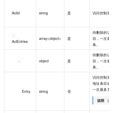
AclId
string
是
访问控制策略
待删除的访
array<object>
是
目，一次最多
AclEntries
条。
待删除的访
object
是
目，一次最多
条。
访问控制策略
地址条目或 
一次最多支持
Entry
string
否
说明
该