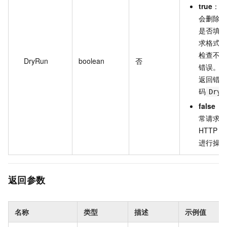
true
：发
会删除资
是否填写
求格式、
检查不通
DryRun
boolean
否
错误。如
返回错误
码
DryR
false
（
常请求，
HTTP 
进行操作
返回参数
名称
类型
描述
示例值