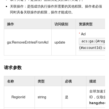
关联操作：是指成功执行操作所需要的其他权限。操作者必须
同时具备关联操作的权限，操作才能成功。
操作
访问级别
资源类型
*
Acl
acs:ga:{#regio
ga:RemoveEntriesFromAcl
update
{#accountId}:ac
请求参数
名称
类型
必填
描述
全球加速实
RegionId
string
是
ID，仅取值
hangzhou